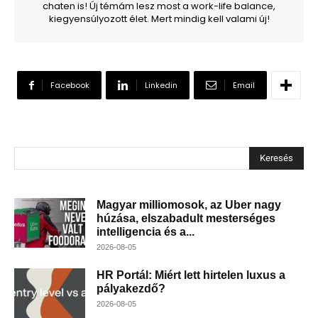
chaten is! Új témám lesz most a work-life balance,
kiegyensúlyozott élet. Mert mindig kell valami új!
Facebook
Linkedin
Email
Keresés
Magyar milliomosok, az Uber nagy
húzása, elszabadult mesterséges
intelligencia és a...
2026-08-05
HR Portál: Miért lett hirtelen luxus a
pályakezdő?
2026-08-05