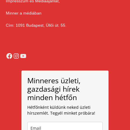
Impresszum és Médiaajánlat,
Minner a médiában
Cím: 1091 Budapest, Üllői út. 55.
Facebook
Instagram
YouTube
Minneres üzleti,
gazdasági hírek
minden hétfőn
Hétfőnként küldünk neked üzleti
hírszemlét. Tegyél minket próbára!