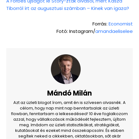
A Forbes újságot le Story-zták olvasói, mert Kasza
Tiborról írt az augusztusi számban – Kinek van igaza?
Forrás:
Economis
t
Fotó: Instagram/
amandaeliselee
Mándó Milán
Azt az üzleti blogot írom, amit én is szívesen olvasnék. A
célom, hogy nap mint nap benntartsalak az üzleti
flowban, fenntartsam a lelkesedésed! 10 éve foglalkozom
azzal, hogy vállalkozások működését fejlesztem, újítom
meg. Imádom az üzleti statisztikákat, stratégiákat,
kutatásokat és ezeket mind összekapcsolni. És ebben
segítek neked a cikkekben, oktatásokban, sőt akár