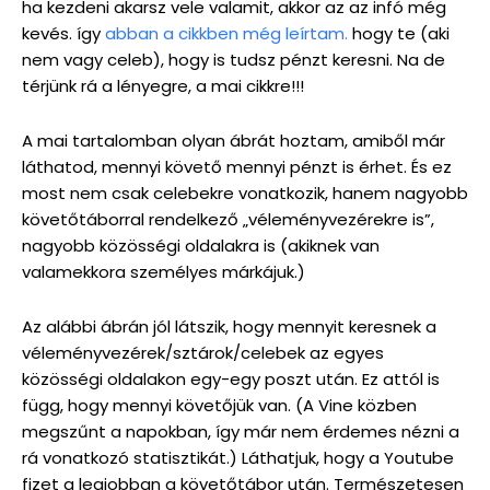
ha kezdeni akarsz vele valamit, akkor az az infó még
kevés. így
abban a cikkben még leírtam.
hogy te (aki
nem vagy celeb), hogy is tudsz pénzt keresni. Na de
térjünk rá a lényegre, a mai cikkre!!!
A mai tartalomban olyan ábrát hoztam, amiből már
láthatod, mennyi követő mennyi pénzt is érhet. És ez
most nem csak celebekre vonatkozik, hanem nagyobb
követőtáborral rendelkező „véleményvezérekre is”,
nagyobb közösségi oldalakra is (akiknek van
valamekkora személyes márkájuk.)
Az alábbi ábrán jól látszik, hogy mennyit keresnek a
véleményvezérek/sztárok/celebek az egyes
közösségi oldalakon egy-egy poszt után. Ez attól is
függ, hogy mennyi követőjük van. (A Vine közben
megszűnt a napokban, így már nem érdemes nézni a
rá vonatkozó statisztikát.) Láthatjuk, hogy a Youtube
fizet a legjobban a követőtábor után. Természetesen