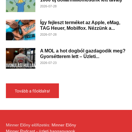
2026-07-28
Így fejleszt terméket az Apple, eMag,
TAG Heuer, Mobilfox. Nézzünk a...
2026-07-28
A MOL a hot dogból gazdagodik meg?
Gyorsétterem lett – Üzleti...
2026-07-23
Tovább a főoldalra!
Minner Előny előfizetés:
Minner Előny
Minner Podcast - üzleti hanganyagok