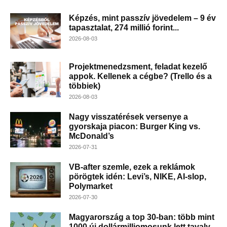
Képzés, mint passzív jövedelem – 9 év
tapasztalat, 274 millió forint...
2026-08-03
Projektmenedzsment, feladat kezelő
appok. Kellenek a cégbe? (Trello és a
többiek)
2026-08-03
Nagy visszatérések versenye a
gyorskaja piacon: Burger King vs.
McDonald’s
2026-07-31
VB-after szemle, ezek a reklámok
pörögtek idén: Levi’s, NIKE, AI-slop,
Polymarket
2026-07-30
Magyarország a top 30-ban: több mint
1000 új dollármilliomosunk lett tavaly