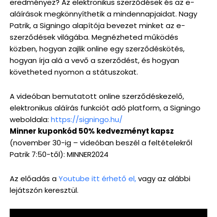
eredményez? Az elektronikus szerződések és az e-
aláírások megkönnyíthetik a mindennapjaidat. Nagy
Patrik, a Signingo alapítója bevezet minket az e-
szerződések világába. Megnézheted működés
közben, hogyan zajlik online egy szerződéskötés,
hogyan írja alá a vevő a szerződést, és hogyan
követheted nyomon a státuszokat.
A videóban bemutatott online szerződéskezelő,
elektronikus aláírás funkciót adó platform, a Signingo
weboldala:
https://signingo.hu/
Minner kuponkód 50% kedvezményt kapsz
(november 30-ig – videóban beszél a feltételekről
Patrik 7:50-től): MINNER2024
Az előadás a
Youtube itt érhető el,
vagy az alábbi
lejátszón keresztül.