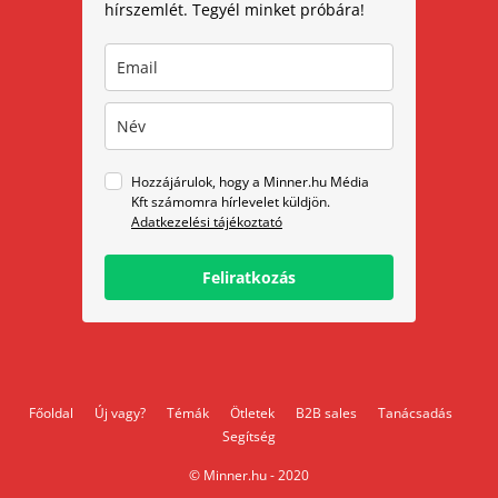
hírszemlét. Tegyél minket próbára!
Hozzájárulok, hogy a Minner.hu Média
Kft számomra hírlevelet küldjön.
Adatkezelési tájékoztató
Feliratkozás
Főoldal
Új vagy?
Témák
Ötletek
B2B sales
Tanácsadás
Segítség
© Minner.hu - 2020