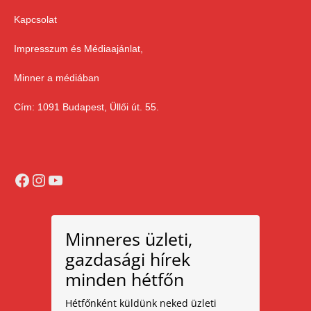
Kapcsolat
Impresszum és Médiaajánlat,
Minner a médiában
Cím: 1091 Budapest, Üllői út. 55.
Facebook
Instagram
YouTube
Minneres üzleti,
gazdasági hírek
minden hétfőn
Hétfőnként küldünk neked üzleti