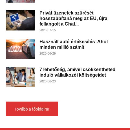
Privát üzenetek szűrését
hosszabbítaná meg az EU, újra
fellángolt a Chat...
2026-07-15
Használt autó értékesítés: Ahol
minden millió számít
2026-06-29
7 lehetőség, amivel csökkentheted
induló vállalkozói költségeidet
2026-06-23
Tovább a főoldalra!