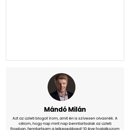
Mándó Milán
Azt az üzleti blogot írom, amit én is szívesen olvasnék. A
célom, hogy nap mint nap benntartsalak az üzleti
flowban, fenntartsam a lelkesedésed! 10 éve foglalkozom