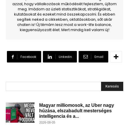
azzal, hogy vállalkozások működését fejlesztem, újítom
meg. Imádom az üzleti statisztikákat, stratégiákat,
kutatásokat és ezeket mind összekapcsolni. És ebben
segítek neked a cikkekben, oktatásokban, sőt akár
chaten is! Új témám lesz most a work-life balance,
kiegyensúlyozott élet. Mert mindig kell valami új!
Facebook
Linkedin
Email
Keresés
Magyar milliomosok, az Uber nagy
húzása, elszabadult mesterséges
intelligencia és a...
2026-08-05