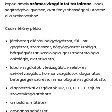
kapsz, amely
számos vizsgálatot tartalmaz.
Ennek
segítségével gyorsan, akár fénysebességgel juthatsz
el a szakorvoshoz.
Csak néhány példa:
járóbeteg ellátás: belgyógyászat, fül-, orr-
gégészet, szemészet, nőgyógyászat urológia,
bőrgyógyászat, kardiológia, gasztroenterológia,
onkológia, dietetika stb,
laborvizsgálatok: vérvizsgálat, vizelet- és
székletvizsgálat, hormonviszgálatok, daganatos
betegségek szűrése, immunológiai vizsgálatok stb.
diagnosztikai vizsgálatok: MRI, CT, PET CT, sejt és
szövetvizsgálatok stb
ambuláns műtétek
egynapos sebészet