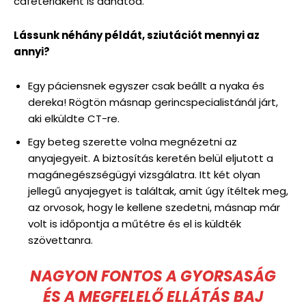
cafetériaként is adhatod.
Lássunk néhány példát, sziutációt mennyi az
annyi?
Egy páciensnek egyszer csak beállt a nyaka és
dereka! Rögtön másnap gerincspecialistánál járt,
aki elküldte CT-re.
Egy beteg szerette volna megnézetni az
anyajegyeit. A biztosítás keretén belül eljutott a
magánegészségügyi vizsgálatra. Itt két olyan
jellegű anyajegyet is találtak, amit úgy ítéltek meg,
az orvosok, hogy le kellene szedetni, másnap már
volt is időpontja a műtétre és el is küldték
szövettanra.
NAGYON FONTOS A GYORSASÁG
ÉS A MEGFELELŐ ELLÁTÁS BAJ