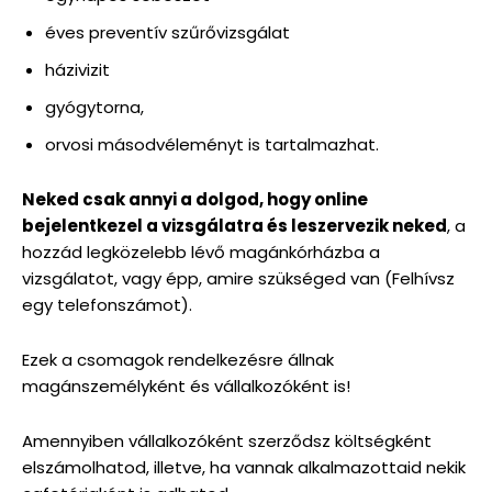
éves preventív szűrővizsgálat
házivizit
gyógytorna,
orvosi másodvéleményt is tartalmazhat.
Neked csak annyi a dolgod, hogy online
bejelentkezel a vizsgálatra és leszervezik neked
, a
hozzád legközelebb lévő magánkórházba a
vizsgálatot, vagy épp, amire szükséged van (Felhívsz
egy telefonszámot).
Ezek a csomagok rendelkezésre állnak
magánszemélyként és vállalkozóként is!
Amennyiben vállalkozóként szerződsz költségként
elszámolhatod, illetve, ha vannak alkalmazottaid nekik