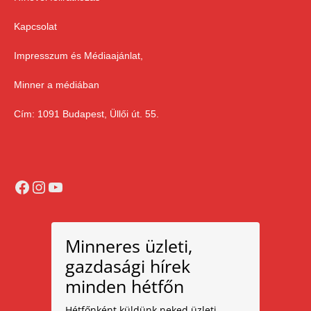
Kapcsolat
Impresszum és Médiaajánlat,
Minner a médiában
Cím: 1091 Budapest, Üllői út. 55.
Facebook
Instagram
YouTube
Minneres üzleti,
gazdasági hírek
minden hétfőn
Hétfőnként küldünk neked üzleti