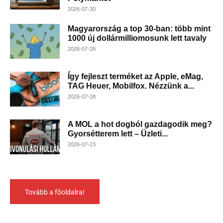
2026-07-30
Magyarország a top 30-ban: több mint
1000 új dollármilliomosunk lett tavaly
2026-07-28
Így fejleszt terméket az Apple, eMag,
TAG Heuer, Mobilfox. Nézzünk a...
2026-07-28
A MOL a hot dogból gazdagodik meg?
Gyorsétterem lett – Üzleti...
2026-07-23
Tovább a főoldalra!