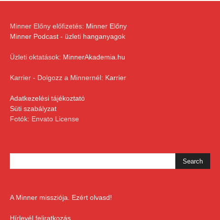
Minner Előny előfizetés:
Minner Előny
Minner Podcast - üzleti hanganyagok
Üzleti oktatások:
MinnerAkademia.hu
Karrier - Dolgozz a Minnernél:
Karrier
Adatkezelési tájékoztató
Süti szabályzat
Fotók: Envato License
A Minner missziója. Ezért olvasd!
Hírlevél feliratkozás