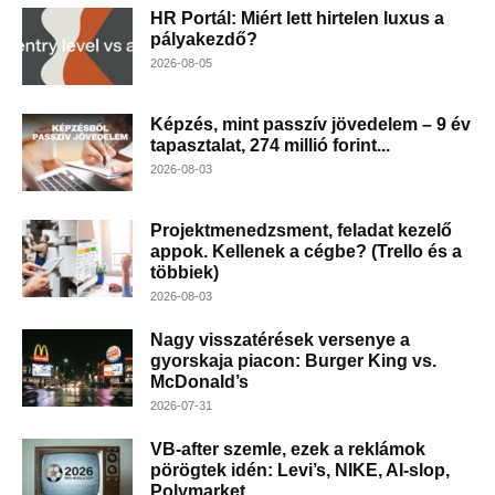
HR Portál: Miért lett hirtelen luxus a
pályakezdő?
2026-08-05
Képzés, mint passzív jövedelem – 9 év
tapasztalat, 274 millió forint...
2026-08-03
Projektmenedzsment, feladat kezelő
appok. Kellenek a cégbe? (Trello és a
többiek)
2026-08-03
Nagy visszatérések versenye a
gyorskaja piacon: Burger King vs.
McDonald’s
2026-07-31
VB-after szemle, ezek a reklámok
pörögtek idén: Levi’s, NIKE, AI-slop,
Polymarket