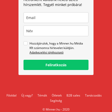
hírszemlét. Tegyél minket próbára!
Hozzájárulok, hogy a Minner.hu Média
Kft számomra hírlevelet küldjön.
Adatkezelési tájékoztató
Feliratkozás
Főoldal
Új vagy?
Témák
Ötletek
B2B sales
Tanácsadás
Segítség
© Minner.hu - 2020