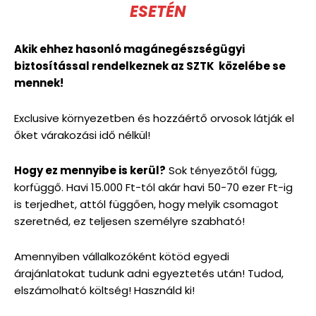
ESETÉN
Akik ehhez hasonló magánegészségügyi
biztosítással rendelkeznek az SZTK közelébe se
mennek!
Exclusive környezetben és hozzáértő orvosok látják el
őket várakozási idő nélkül!
Hogy ez mennyibe is kerül?
Sok tényezőtől függ,
korfüggő. Havi 15.000 Ft-tól akár havi 50-70 ezer Ft-ig
is terjedhet, attól függően, hogy melyik csomagot
szeretnéd, ez teljesen személyre szabható!
Amennyiben vállalkozóként kötöd egyedi
árajánlatokat tudunk adni egyeztetés után! Tudod,
elszámolható költség! Használd ki!