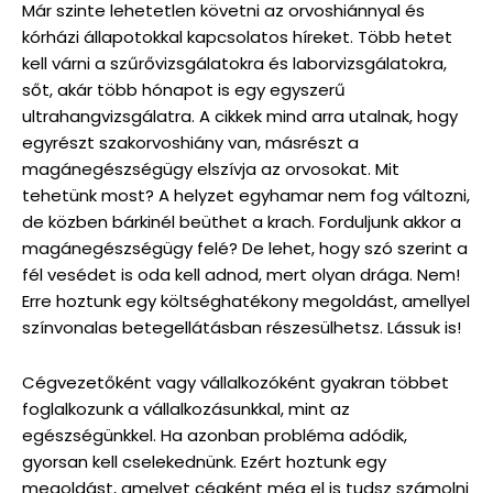
Már szinte lehetetlen követni az orvoshiánnyal és
kórházi állapotokkal kapcsolatos híreket. Több hetet
kell várni a szűrővizsgálatokra és laborvizsgálatokra,
sőt, akár több hónapot is egy egyszerű
ultrahangvizsgálatra. A cikkek mind arra utalnak, hogy
egyrészt szakorvoshiány van, másrészt a
magánegészségügy elszívja az orvosokat. Mit
tehetünk most? A helyzet egyhamar nem fog változni,
de közben bárkinél beüthet a krach. Forduljunk akkor a
magánegészségügy felé? De lehet, hogy szó szerint a
fél vesédet is oda kell adnod, mert olyan drága. Nem!
Erre hoztunk egy költséghatékony megoldást, amellyel
színvonalas betegellátásban részesülhetsz. Lássuk is!
Cégvezetőként vagy vállalkozóként gyakran többet
foglalkozunk a vállalkozásunkkal, mint az
egészségünkkel. Ha azonban probléma adódik,
gyorsan kell cselekednünk. Ezért hoztunk egy
megoldást, amelyet cégként még el is tudsz számolni