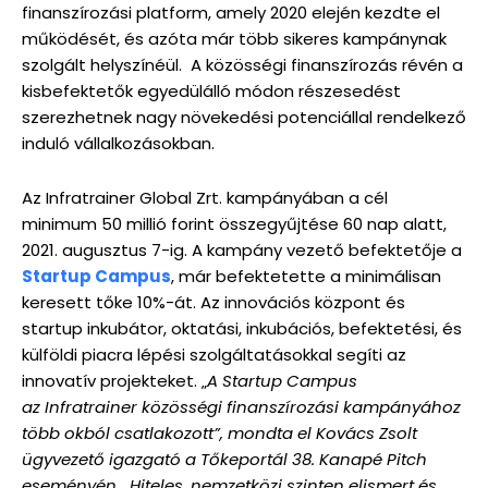
finanszírozási platform, amely 2020 elején kezdte el
működését, és azóta már több sikeres kampánynak
szolgált helyszínéül. A közösségi finanszírozás révén a
kisbefektetők egyedülálló módon részesedést
szerezhetnek nagy növekedési potenciállal rendelkező
induló vállalkozásokban.
Az Infratrainer Global Zrt. kampányában a cél
minimum 50 millió forint összegyűjtése 60 nap alatt,
2021. augusztus 7-ig. A kampány vezető befektetője a
Startup Campus
, már befektetette a minimálisan
keresett tőke 10%-át. Az innovációs központ és
startup inkubátor, oktatási, inkubációs, befektetési, és
külföldi piacra lépési szolgáltatásokkal segíti az
innovatív projekteket. „
A Startup Campus
az Infratrainer közösségi finanszírozási kampányához
több okból csatlakozott”, mondta el Kovács Zsolt
ügyvezető igazgató a Tőkeportál 38. Kanapé Pitch
eseményén. „Hiteles, nemzetközi szinten elismert és