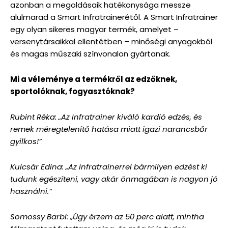
azonban a megoldásaik hatékonysága messze
alulmarad a Smart Infratrainerétől. A Smart Infratrainer
egy olyan sikeres magyar termék, amelyet –
versenytársaikkal ellentétben – minőségi anyagokból
és magas műszaki színvonalon gyártanak.
Mi a véleménye a termékről az edzőknek,
sportolóknak, fogyasztóknak?
Rubint Réka: „Az Infratrainer kiváló kardió edzés, és
remek méregtelenítő hatása miatt igazi narancsbőr
gyilkos!”
Kulcsár Edina: „Az Infratrainerrel bármilyen edzést ki
tudunk egészíteni, vagy akár önmagában is nagyon jó
használni.”
Somossy Barbi: „Úgy érzem az 50 perc alatt, mintha