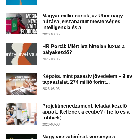
Magyar milliomosok, az Uber nagy
húzása, elszabadult mesterséges
intelligencia és a...
2026-08-05
HR Portál: Miért lett hirtelen luxus a
pályakezdő?
2026-08-05
Képzés, mint passzív jövedelem – 9 év
tapasztalat, 274 millió forint...
2026-08-03
Projektmenedzsment, feladat kezelő
appok. Kellenek a cégbe? (Trello és a
többiek)
2026-08-03
Nagy visszatérések versenye a