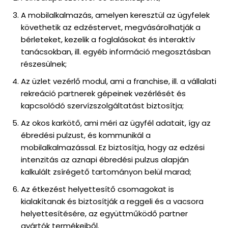
A mobilalkalmazás, amelyen keresztül az ügyfelek
követhetik az edzéstervet, megvásárolhatják a
bérleteket, kezelik a foglalásokat és interaktív
tanácsokban, ill. egyéb információ megosztásban
részesülnek;
Az üzlet vezérlő modul, ami a franchise, ill. a vállalati
rekreáció partnerek gépeinek vezérlését és
kapcsolódó szervízszolgáltatást biztosítja;
Az okos karkötő, ami méri az ügyfél adatait, így az
ébredési pulzust, és kommunikál a
mobilalkalmazással. Ez biztosítja, hogy az edzési
intenzitás az aznapi ébredési pulzus alapján
kalkulált zsírégető tartományon belül marad;
Az étkezést helyettesítő csomagokat is
kialakítanak és biztosítják a reggeli és a vacsora
helyettesítésére, az együttműködő partner
gyártók termékeiből.