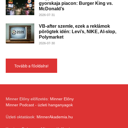
gyorskaja piacon: Burger King vs.
McDonald’s
2026-07-31
VB-after szemle, ezek a reklámok
pörögtek idén: Levi’s, NIKE, AI-slop,
Polymarket
2026-07-30
Tovább a főoldalra!
Minner Előny előfizetés:
Minner Előny
Minner Podcast - üzleti hanganyagok
Üzleti oktatások:
MinnerAkademia.hu