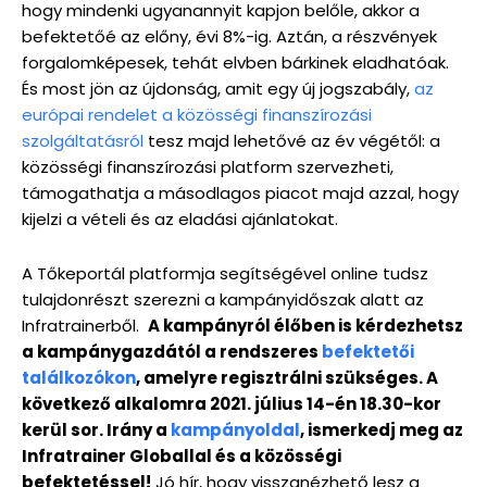
hogy mindenki ugyanannyit kapjon belőle, akkor a
befektetőé az előny, évi 8%-ig. Aztán, a részvények
forgalomképesek, tehát elvben bárkinek eladhatóak.
És most jön az újdonság, amit egy új jogszabály,
az
európai rendelet a közösségi finanszírozási
szolgáltatásról
tesz majd lehetővé az év végétől: a
közösségi finanszírozási platform szervezheti,
támogathatja a másodlagos piacot majd azzal, hogy
kijelzi a vételi és az eladási ajánlatokat.
A Tőkeportál platformja segítségével online tudsz
tulajdonrészt szerezni a kampányidőszak alatt az
Infratrainerből.
A kampányról élőben is kérdezhetsz
a kampánygazdától a rendszeres
befektetői
találkozókon
, amelyre regisztrálni szükséges. A
következő alkalomra 2021. július 14-én 18.30-kor
kerül sor. Irány a
kampányoldal
, ismerkedj meg az
Infratrainer Globallal és a közösségi
befektetéssel!
Jó hír, hogy visszanézhető lesz a