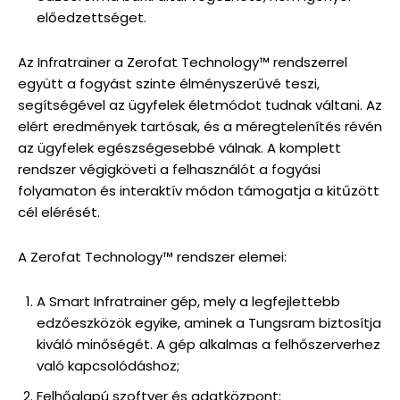
előedzettséget.
Az Infratrainer a Zerofat Technology™ rendszerrel
együtt a fogyást szinte élményszerűvé teszi,
segítségével az ügyfelek életmódot tudnak váltani. Az
elért eredmények tartósak, és a méregtelenítés révén
az ügyfelek egészségesebbé válnak. A komplett
rendszer végigköveti a felhasználót a fogyási
folyamaton és interaktív módon támogatja a kitűzött
cél elérését.
A Zerofat Technology™ rendszer elemei:
A Smart Infratrainer gép, mely a legfejlettebb
edzőeszközök egyike, aminek a Tungsram biztosítja
kiváló minőségét. A gép alkalmas a felhőszerverhez
való kapcsolódáshoz;
Felhőalapú szoftver és adatközpont;