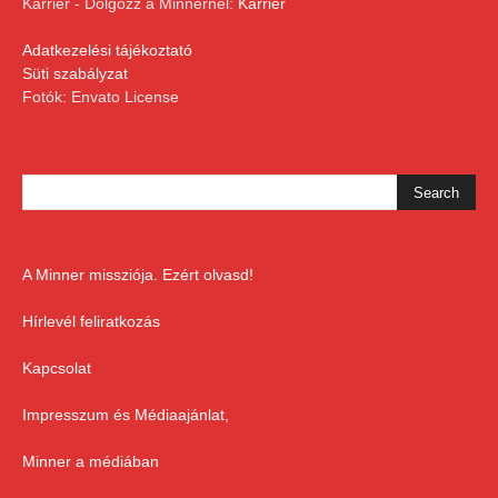
Karrier - Dolgozz a Minnernél:
Karrier
Adatkezelési tájékoztató
Süti szabályzat
Fotók: Envato License
A Minner missziója. Ezért olvasd!
Hírlevél feliratkozás
Kapcsolat
Impresszum és Médiaajánlat,
Minner a médiában