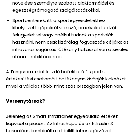
növelése személyre szabott alakformálási és
egészségtámogató szolgáltatásokkal.
Sportcenterek: itt a sportegyesületekhez
kihelyezett gépekről van szó, amelyeket edzői
felügyelettel vagy anélkül tudnak a sportolók
használni, nem csak kizárólag fogyasztás céljára: az
infravörös sugárzás jótékony hatással van a sérülés
utáni rehabilitációra is.
A Tungsram, mint kezdő befektető és partner
értékesítési csatornáit hatékonyan kívánják kiaknázni:
mivel a vállalat több, mint száz országban jelen van.
Versenytársak?
Jelenleg az Smart Infratrainer egyedülálló értéket
képvisel a piacon. Az Infrashape és az InfraslimX
hasonlóan kombinálta a biciklit infrasugárzóval,