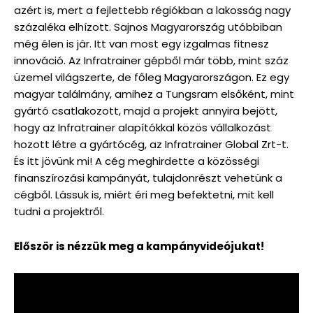
azért is, mert a fejlettebb régiókban a lakosság nagy
százaléka elhízott. Sajnos Magyarország utóbbiban
még élen is jár. Itt van most egy izgalmas fitnesz
innováció. Az Infratrainer gépből már több, mint száz
üzemel világszerte, de főleg Magyarországon. Ez egy
magyar találmány, amihez a Tungsram elsőként, mint
gyártó csatlakozott, majd a projekt annyira bejött,
hogy az Infratrainer alapítókkal közös vállalkozást
hozott létre a gyártócég, az Infratrainer Global Zrt-t.
És itt jövünk mi! A cég meghirdette a közösségi
finanszírozási kampányát, tulajdonrészt vehetünk a
cégből. Lássuk is, miért éri meg befektetni, mit kell
tudni a projektről.
Először is nézzük meg a kampányvideójukat!