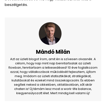
beszélgetés.
Mándó Milán
Azt az üzleti blogot írom, amit én is szívesen olvasnék. A
célom, hogy nap mint nap benntartsalak az üzleti
flowban, fenntartsam a lelkesedésed! 10 éve foglalkozom
azzal, hogy vállalkozások működését fejlesztem, újítom
meg. Imádom az üzleti statisztikákat, stratégiákat,
kutatásokat és ezeket mind összekapcsolni. És ebben
segítek neked a cikkekben, oktatásokban, sőt akár
chaten is! Új témám lesz most a work-life balance,
kiegyensúlyozott élet. Mert mindig kell valami új!