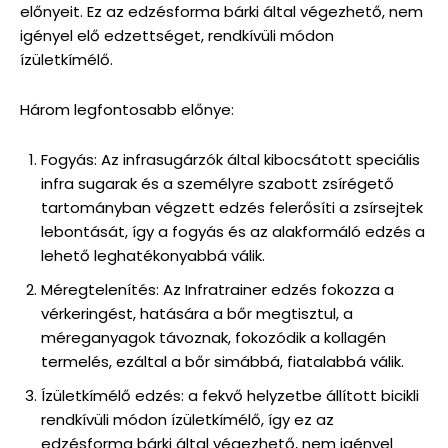
előnyeit. Ez az edzésforma bárki által végezhető, nem
igényel elő edzettséget, rendkívüli módon
ízületkímélő.
Három legfontosabb előnye:
Fogyás: Az infrasugárzók által kibocsátott speciális
infra sugarak és a személyre szabott zsírégető
tartományban végzett edzés felerősíti a zsírsejtek
lebontását, így a fogyás és az alakformáló edzés a
lehető leghatékonyabbá válik.
Méregtelenítés: Az Infratrainer edzés fokozza a
vérkeringést, hatására a bőr megtisztul, a
méreganyagok távoznak, fokozódik a kollagén
termelés, ezáltal a bőr simábbá, fiatalabbá válik.
Ízületkímélő edzés: a fekvő helyzetbe állított bicikli
rendkívüli módon ízületkímélő, így ez az
edzésforma bárki által végezhető, nem igényel