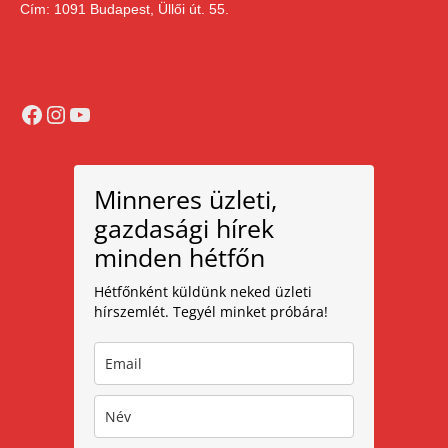
Cím: 1091 Budapest, Üllői út. 55.
Facebook
Instagram
YouTube
Minneres üzleti,
gazdasági hírek
minden hétfőn
Hétfőnként küldünk neked üzleti
hírszemlét. Tegyél minket próbára!