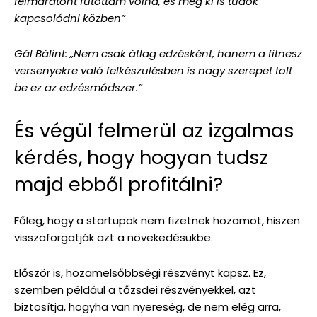
félmaratont futottam volna, és még ki is tudok
kapcsolódni közben”
Gál Bálint: „Nem csak átlag edzésként, hanem a fitnesz
versenyekre való felkészülésben is nagy szerepet tölt
be ez az edzésmódszer.”
És végül felmerül az izgalmas
kérdés, hogy hogyan tudsz
majd ebből profitálni?
Főleg, hogy a startupok nem fizetnek hozamot, hiszen
visszaforgatják azt a növekedésükbe.
Először is, hozamelsőbbségi részvényt kapsz. Ez,
szemben például a tőzsdei részvényekkel, azt
biztosítja, hogyha van nyereség, de nem elég arra,