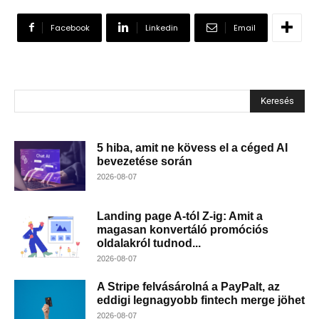
Facebook
Linkedin
Email
Keresés
5 hiba, amit ne kövess el a céged AI
bevezetése során
2026-08-07
Landing page A-tól Z-ig: Amit a
magasan konvertáló promóciós
oldalakról tudnod...
2026-08-07
A Stripe felvásárolná a PayPalt, az
eddigi legnagyobb fintech merge jöhet
2026-08-07