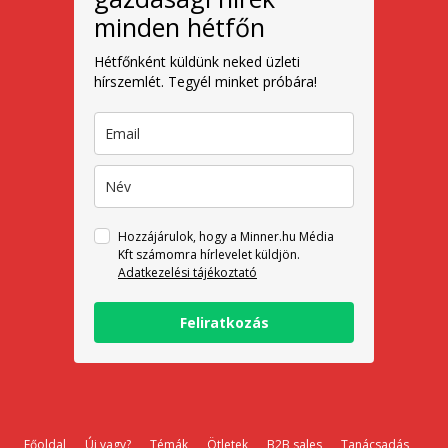
minden hétfőn
Hétfőnként küldünk neked üzleti
hírszemlét. Tegyél minket próbára!
Hozzájárulok, hogy a Minner.hu Média
Kft számomra hírlevelet küldjön.
Adatkezelési tájékoztató
Feliratkozás
Főoldal
Új vagy?
Témák
Ötletek
B2B sales
Tanácsadás