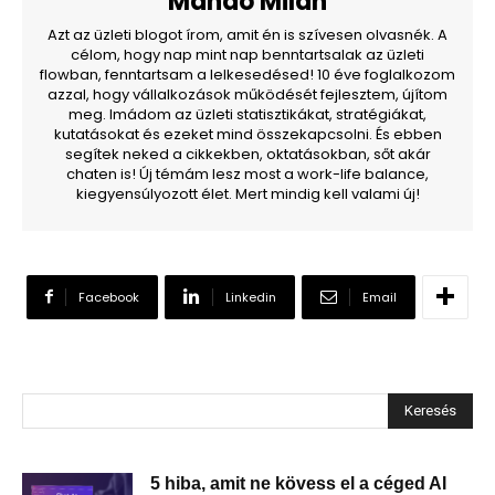
Mándó Milán
Azt az üzleti blogot írom, amit én is szívesen olvasnék. A
célom, hogy nap mint nap benntartsalak az üzleti
flowban, fenntartsam a lelkesedésed! 10 éve foglalkozom
azzal, hogy vállalkozások működését fejlesztem, újítom
meg. Imádom az üzleti statisztikákat, stratégiákat,
kutatásokat és ezeket mind összekapcsolni. És ebben
segítek neked a cikkekben, oktatásokban, sőt akár
chaten is! Új témám lesz most a work-life balance,
kiegyensúlyozott élet. Mert mindig kell valami új!
Facebook
Linkedin
Email
Keresés
5 hiba, amit ne kövess el a céged AI