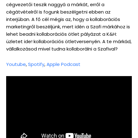
cégvezetői teszik naggyá a márkát, erről a
cégátvételről is fogunk beszélgetni ebben az
interjúban. A fő cél mégis az, hogy a kollaborációs
marketingről beszéljünk, mert idén a Szafi márkához is
lehet beadni kollaborációs ötlet pályázat a K&H:
üzletet ide! kollaborációs ötletversenyén. A te márkád,
vállalkozásod mivel tudna kollaborálni a Szafival?
Youtube
,
Spotify
,
Apple Podcast