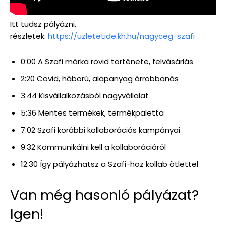
Itt tudsz pályázni,
részletek:
⁠https://uzletetide.kh.hu/nagyceg-szafi
0:00 A Szafi márka rövid története, felvásárlás
2:20 Covid, háború, alapanyag árrobbanás
3:44 Kisvállalkozásból nagyvállalat
5:36 Mentes termékek, termékpaletta
7:02 Szafi korábbi kollaborációs kampányai
9:32 Kommunikálni kell a kollaborációról
12:30 Így pályázhatsz a Szafi-hoz kollab ötlettel
Van még hasonló pályázat?
Igen!