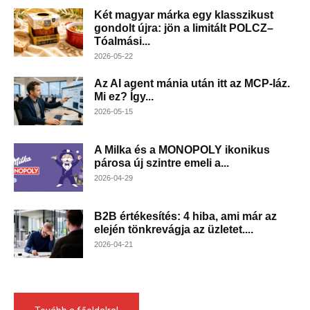
Két magyar márka egy klasszikust
gondolt újra: jön a limitált POLCZ–
Tóalmási...
2026-05-22
Az AI agent mánia után itt az MCP-láz.
Mi ez? Így...
2026-05-15
A Milka és a MONOPOLY ikonikus
párosa új szintre emeli a...
2026-04-29
B2B értékesítés: 4 hiba, ami már az
elején tönkrevágja az üzletet....
2026-04-21