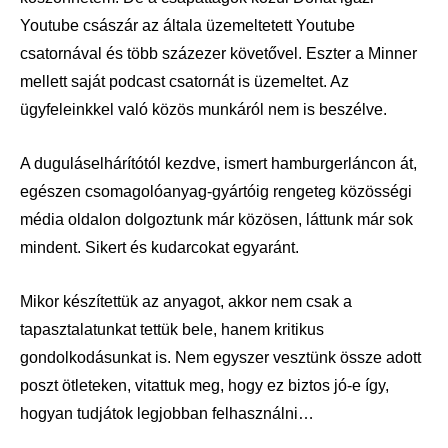
Youtube császár az általa üzemeltetett Youtube
csatornával és több százezer követővel. Eszter a Minner
mellett saját podcast csatornát is üzemeltet. Az
ügyfeleinkkel való közös munkáról nem is beszélve.
A duguláselhárítótól kezdve, ismert hamburgerláncon át,
egészen csomagolóanyag-gyártóig rengeteg közösségi
média oldalon dolgoztunk már közösen, láttunk már sok
mindent. Sikert és kudarcokat egyaránt.
Mikor készítettük az anyagot, akkor nem csak a
tapasztalatunkat tettük bele, hanem kritikus
gondolkodásunkat is. Nem egyszer vesztünk össze adott
poszt ötleteken, vitattuk meg, hogy ez biztos jó-e így,
hogyan tudjátok legjobban felhasználni…