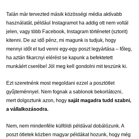
Talán már tervezted másik közösségi média aktívabb
használatát, például Instagramot ha addig ott nem voltál
jelen, vagy több Facebook, Instagram történetet (sztorit)
kitenni. De az idő pénz, mi magunk is tudjuk, hogy
mennyi időt el tud venni egy-egy poszt legyártása – főleg,
ha aztán fikarcnyi elérést se kapunk a befektetett
munkáért cserébe! Jól meg kell gondolni mit teszünk ki.
Ezt szeretnénk most megoldani ezzel a posztötlet
gyűjteménnyel. Nem fognak a sablonok bekorlátozni,
mert dolgoztunk azon, hogy
saját magadra tudd szabni,
a vállalkozásodra.
Nem, nem mindenféle külföldi példával dobálózunk. A
poszt ötletek közben magyar példákat hozunk, hogy még