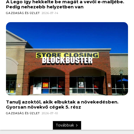
A Lego így hekkelte be magát a vevői e-mailjébe.
Pedig nehezebb helyzetben van
GAZDASÁG ÉS ÜZLET
2026-07-14
Tanulj azoktól, akik elbuktak a növekedésben.
Gyorsan növekvő cégek 5. rész
GAZDASÁG ÉS ÜZLET
2026-07-10
Továbbiak