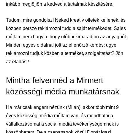
inkább megjöjjön a kedved a tartalmak készítésére.
Tudom, mire gondolsz! Neked kreatív ötletek kellenek, és
közben persze reklámozni tudd a saját termékedet. Sales
múltam nem hagyta, hogy utóbbi kimaradjon az anyagból.
Minden egyes oldalnál jött az ellenőrző kérdés: ugye
reklámozni tudjuk közben a terméket, szolgáltatást? Jön
az eladás?
Mintha felvennéd a Minnert
közösségi média munkatársnak
Ha már csak engem nézünk (Milán), akkor több mint 9
éves közösségi média múltam van, és mondhatni a
vállalkozásomat a social media tevékenységemnek is
köszönhetem. De a csapattagok közül Donát igazi