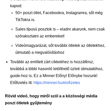
kapod:
50+ poszt ötlet, Facebookra, Instagramra, sőt még
TikTokra is.
Sales típusú posztok is – eladni akarunk, nem csak
szórakoztatni az embereket!
Videómagyarázat, sőt további ötletek az ötletekhez,
útmutató a megvalósításhoz
További az említett zárt cikkekhez is hozzáférsz,
továbbá a többi hasonló letölthető üzleti útmutatóhoz,
guide-hoz is. Ez a Minner Előny! Előnybe hozunk!
Előfizetés itt:
https://minner.hu/elofizetes
Rövid videó, hogy miről szól a a közösségi média
poszt ötletek gyűjtemény