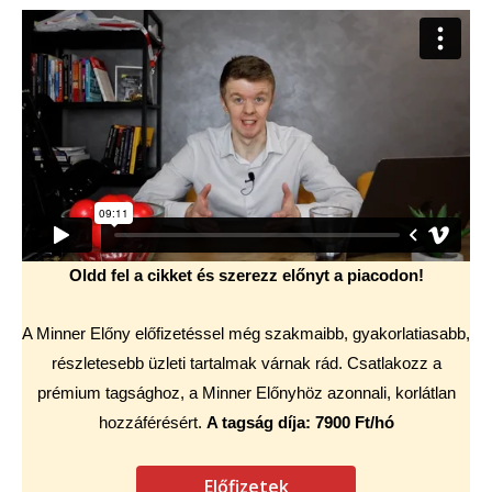
Oldd fel a cikket és szerezz előnyt a piacodon!
A Minner Előny előfizetéssel még szakmaibb, gyakorlatiasabb,
részletesebb üzleti tartalmak várnak rád. Csatlakozz a
prémium tagsághoz, a Minner Előnyhöz azonnali, korlátlan
hozzáférésért.
A tagság díja: 7900 Ft/hó
Előfizetek