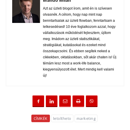
Mándó Milán
Azt az üzleti blogot írom, amit én is szívesen
olvasnék. A célom, hogy nap mint nap
benntartsalak az üzleti flowban, fenntartsam a
lelkesedésed! 10 éve foglalkozom azzal, hogy
vállalkozások működését fejlesztem, újítom
meg. Imádom az üzleti statisztikákat,
stratégiákat, kutatásokat és ezeket mind
összekapcsolni. És ebben segítek neked a
cikkekben, oktatásokban, sőt akár chaten is! Új
témám lesz most a work-life balance,
kiegyensúlyozott élet. Mert mindig kell valami
új!
CÍMKÉK
letoltheto
marketing