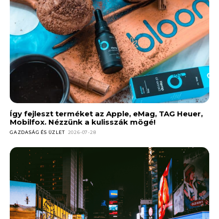
Így fejleszt terméket az Apple, eMag, TAG Heuer,
Mobilfox. Nézzünk a kulisszák mögé!
GAZDASÁG ÉS ÜZLET
2026-07-28