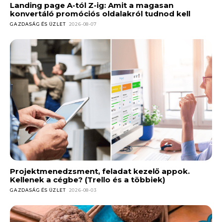
Landing page A-tól Z-ig: Amit a magasan
konvertáló promóciós oldalakról tudnod kell
GAZDASÁG ÉS ÜZLET
2026-08-07
Projektmenedzsment, feladat kezelő appok.
Kellenek a cégbe? (Trello és a többiek)
GAZDASÁG ÉS ÜZLET
2026-08-03