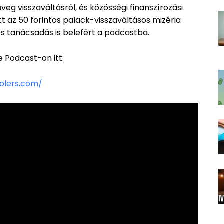
eg visszaváltásról, és közösségi finanszírozási
t az 50 forintos palack-visszaváltásos mizéria
 tanácsadás is belefért a podcastba.
e Podcast-on itt.
olers.com/