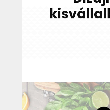
kisválla