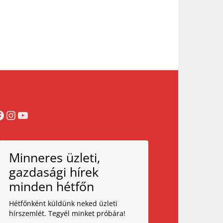
acebook
Instagram
YouTube
Minneres üzleti,
gazdasági hírek
minden hétfőn
Hétfőnként küldünk neked üzleti
hírszemlét. Tegyél minket próbára!