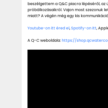
beszélgettem a Q&C piacra lépéséről, az üv
próbálkozásaikról. Vajon most szezonuk let
miatt? A végén még egy kis kommunikációs
Youtube-on itt éred el
,
Spotify-on itt
, Appl
A Q-C weboldala:
https://shop.qcwaterco