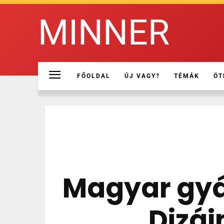
MINNER
FŐOLDAL
ÚJ VAGY?
TÉMÁK
ÖT
Magyar gyá
Dizáj