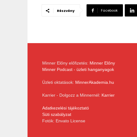
Facebook
Részvény
Minner Előny előfizetés:
Minner Előny
Minner Podcast - üzleti hanganyagok
Üzleti oktatások:
MinnerAkademia.hu
Karrier - Dolgozz a Minnernél:
Karrier
Adatkezelési tájékoztató
Süti szabályzat
Fotók: Envato License