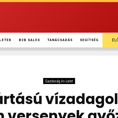
EL
LETEK
B2B SALES
TANÁCSADÁS
SEGÍTSÉG
Gazdaság és üzlet
rtású vízadagoló
n versenyek győ