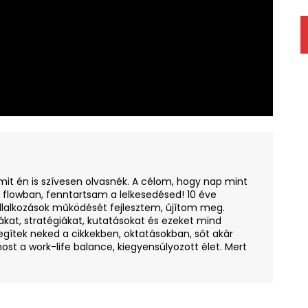
amit én is szívesen olvasnék. A célom, hogy nap mint
i flowban, fenntartsam a lelkesedésed! 10 éve
llalkozások működését fejlesztem, újítom meg.
ákat, stratégiákat, kutatásokat és ezeket mind
egítek neked a cikkekben, oktatásokban, sőt akár
ost a work-life balance, kiegyensúlyozott élet. Mert