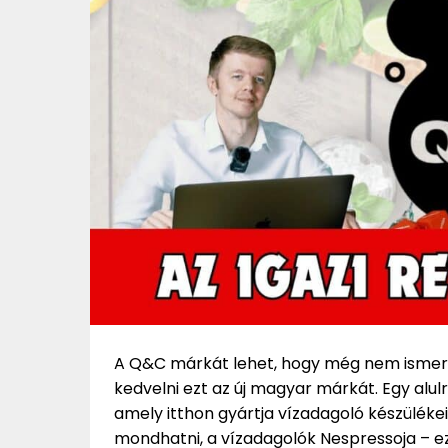
A Q&C márkát lehet, hogy még nem ismere
kedvelni ezt az új magyar márkát. Egy alul
amely itthon gyártja vízadagoló készülékeit
mondhatni, a vízadagolók Nespressoja – 