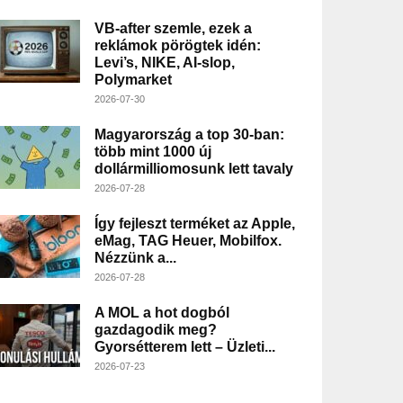
VB-after szemle, ezek a
reklámok pörögtek idén:
Levi’s, NIKE, AI-slop,
Polymarket
2026-07-30
Magyarország a top 30-ban:
több mint 1000 új
dollármilliomosunk lett tavaly
2026-07-28
Így fejleszt terméket az Apple,
eMag, TAG Heuer, Mobilfox.
Nézzünk a...
2026-07-28
A MOL a hot dogból
gazdagodik meg?
Gyorsétterem lett – Üzleti...
2026-07-23