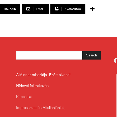
Linkedin
Email
Nyomtatás
F
A Minner missziója. Ezért olvasd!
Hírlevél feliratkozás
Kapcsolat
Impresszum és Médiaajánlat,