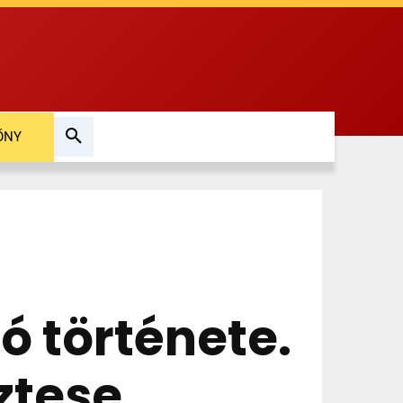
ŐNY
 története.
ztese,