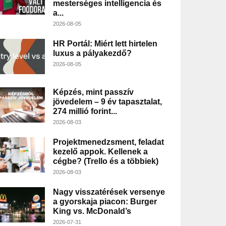
mesterséges intelligencia és
a...
2026-08-05
HR Portál: Miért lett hirtelen
luxus a pályakezdő?
2026-08-05
Képzés, mint passzív
jövedelem – 9 év tapasztalat,
274 millió forint...
2026-08-03
Projektmenedzsment, feladat
kezelő appok. Kellenek a
cégbe? (Trello és a többiek)
2026-08-03
Nagy visszatérések versenye
a gyorskaja piacon: Burger
King vs. McDonald’s
2026-07-31