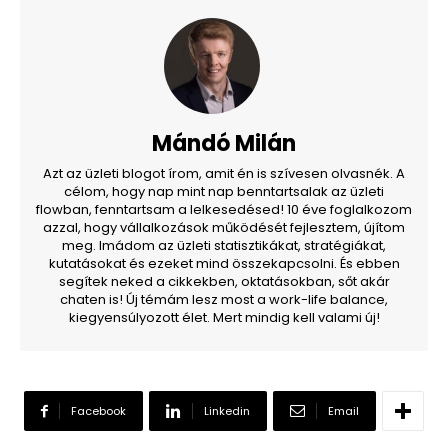
Mándó Milán
Azt az üzleti blogot írom, amit én is szívesen olvasnék. A
célom, hogy nap mint nap benntartsalak az üzleti
flowban, fenntartsam a lelkesedésed! 10 éve foglalkozom
azzal, hogy vállalkozások működését fejlesztem, újítom
meg. Imádom az üzleti statisztikákat, stratégiákat,
kutatásokat és ezeket mind összekapcsolni. És ebben
segítek neked a cikkekben, oktatásokban, sőt akár
chaten is! Új témám lesz most a work-life balance,
kiegyensúlyozott élet. Mert mindig kell valami új!
Facebook
Linkedin
Email