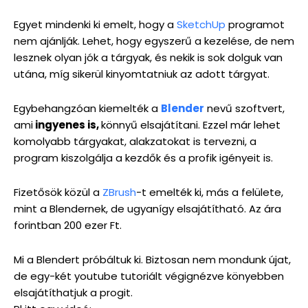
Egyet mindenki ki emelt, hogy a
SketchUp
programot
nem ajánlják. Lehet, hogy egyszerű a kezelése, de nem
lesznek olyan jók a tárgyak, és nekik is sok dolguk van
utána, míg sikerül kinyomtatniuk az adott tárgyat.
Egybehangzóan kiemelték a
Blender
nevű szoftvert,
ami
ingyenes is,
könnyű elsajátítani. Ezzel már lehet
komolyabb tárgyakat, alakzatokat is tervezni, a
program kiszolgálja a kezdők és a profik igényeit is.
Fizetősök közül a
ZBrush
-t emelték ki, más a felülete,
mint a Blendernek, de ugyanígy elsajátítható. Az ára
forintban 200 ezer Ft.
Mi a Blendert próbáltuk ki. Biztosan nem mondunk újat,
de egy-két youtube tutoriált végignézve könyebben
elsajátíthatjuk a progit.