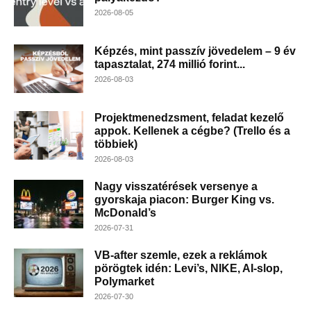
2026-08-05
Képzés, mint passzív jövedelem – 9 év
tapasztalat, 274 millió forint...
2026-08-03
Projektmenedzsment, feladat kezelő
appok. Kellenek a cégbe? (Trello és a
többiek)
2026-08-03
Nagy visszatérések versenye a
gyorskaja piacon: Burger King vs.
McDonald’s
2026-07-31
VB-after szemle, ezek a reklámok
pörögtek idén: Levi’s, NIKE, AI-slop,
Polymarket
2026-07-30