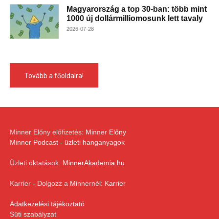
Magyarország a top 30-ban: több mint
1000 új dollármilliomosunk lett tavaly
2026-07-28
Tovább a főoldalra!
Minner Előny előfizetés:
Minner Előny
Minner Podcast - üzleti hanganyagok
Üzleti oktatások:
MinnerAkademia.hu
Karrier - Dolgozz a Minnernél:
Karrier
Adatkezelési tájékoztató
Süti szabályzat