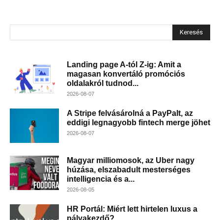
Keresés
Landing page A-tól Z-ig: Amit a
magasan konvertáló promóciós
oldalakról tudnod...
2026-08-07
A Stripe felvásárolná a PayPalt, az
eddigi legnagyobb fintech merge jöhet
2026-08-07
Magyar milliomosok, az Uber nagy
húzása, elszabadult mesterséges
intelligencia és a...
2026-08-05
HR Portál: Miért lett hirtelen luxus a
pályakezdő?