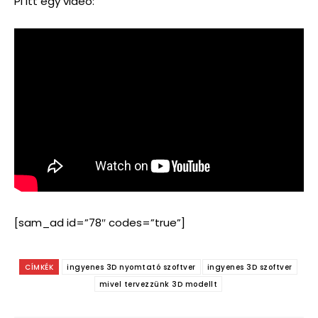
Pl itt egy videó:
[sam_ad id=”78″ codes=”true”]
CÍMKÉK
ingyenes 3D nyomtató szoftver
ingyenes 3D szoftver
mivel tervezzünk 3D modellt