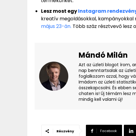
termékünket.
Lesz most egy
Instagram rendezvén
kreatív megoldásokkal, kampányokkal r
május 23-án.
Több száz résztvevő lesz o
Mándó Milán
Azt az üzleti blogot írom, 
nap benntartsalak az üzlet
foglalkozom azzal, hogy vá
Imádom az üzleti statisztik
összekapcsolni. És ebben s
chaten is! Új témám lesz m
mindig kell valami új!
Facebook
Részvény