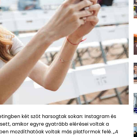
etingben két szót harsogtak sokan: Instagram és
esett, amikor egyre gyatrább elérései voltak a
en mozdíthatóak voltak más platformok felé.
„A