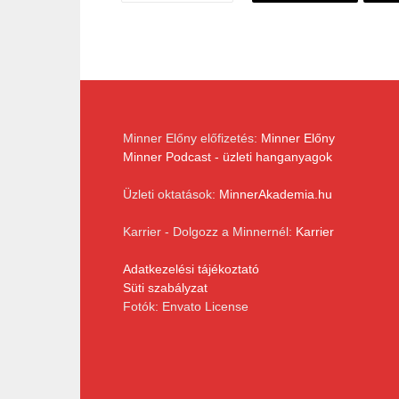
Minner Előny előfizetés:
Minner Előny
Minner Podcast - üzleti hanganyagok
Üzleti oktatások:
MinnerAkademia.hu
Karrier - Dolgozz a Minnernél:
Karrier
Adatkezelési tájékoztató
Süti szabályzat
Fotók: Envato License