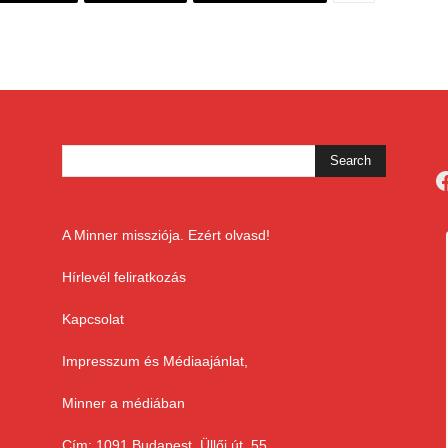
F
A Minner missziója. Ezért olvasd!
Hírlevél feliratkozás
Kapcsolat
Impresszum és Médiaajánlat,
Minner a médiában
Cím: 1091 Budapest, Üllői út. 55.