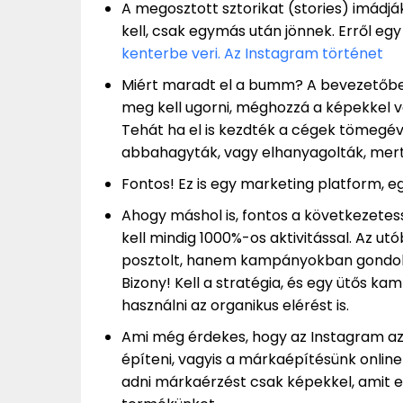
A megosztott sztorikat (stories) imádj
kell, csak egymás után jönnek. Erről egy j
kenterbe veri. Az Instagram történet
Miért maradt el a bumm? A bevezetőben 
meg kell ugorni, méghozzá a képekkel 
Tehát ha el is kezdték a cégek tömegé
abbahagyták, vagy elhanyagolták, mert
Fontos! Ez is egy marketing platform, 
Ahogy máshol is, fontos a következetes
kell mindig 1000%-os aktivitással. Az u
posztolt, hanem kampányokban gondolko
Bizony! Kell a stratégia, és egy ütős k
használni az organikus elérést is.
Ami még érdekes, hogy az Instagram az
építeni, vagyis a márkaépítésünk online 
adni márkaérzést csak képekkel, amit ed