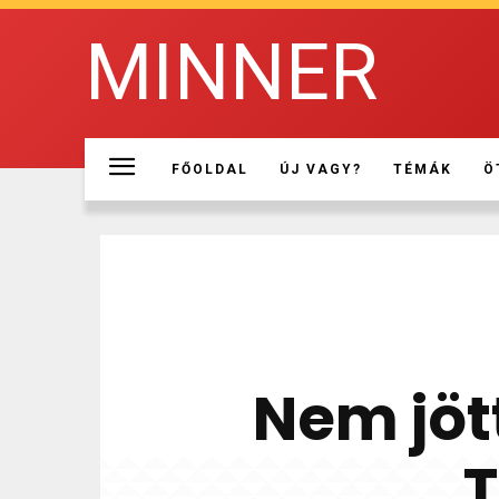
MINNER
FŐOLDAL
ÚJ VAGY?
TÉMÁK
Ö
Nem jöt
T