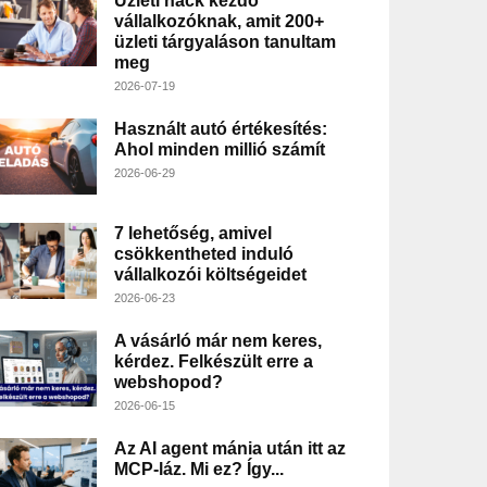
Üzleti hack kezdő
vállalkozóknak, amit 200+
üzleti tárgyaláson tanultam
meg
2026-07-19
Használt autó értékesítés:
Ahol minden millió számít
2026-06-29
7 lehetőség, amivel
csökkentheted induló
vállalkozói költségeidet
2026-06-23
A vásárló már nem keres,
kérdez. Felkészült erre a
webshopod?
2026-06-15
Az AI agent mánia után itt az
MCP-láz. Mi ez? Így...