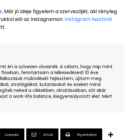
y
.
Már jó ideje figyelem a szervezőjét, aki tényleg
ukkol elő az Instagramon.
Instagram fesztivál
tt.
amit én is szívesen olvasnék. A célom, hogy nap mint
i flowban, fenntartsam a lelkesedésed! 10 éve
llalkozások működését fejlesztem, újítom meg.
ákat, stratégiákat, kutatásokat és ezeket mind
egítek neked a cikkekben, oktatásokban, sőt akár
ost a work-life balance, kiegyensúlyozott élet. Mert
Linkedin
Email
Nyomtatás