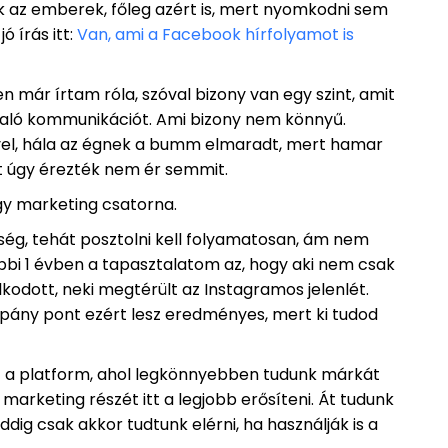
ák az emberek, főleg azért is, mert nyomkodni sem
ó írás itt:
Van, ami a Facebook hírfolyamot is
már írtam róla, szóval bizony van egy szint, amit
való kommunikációt. Ami bizony nem könnyű.
vel, hála az égnek a bumm elmaradt, mert hamar
 úgy érezték nem ér semmit.
egy marketing csatorna.
ség, tehát posztolni kell folyamatosan, ám nem
tóbbi 1 évben a tapasztalatom az, hogy aki nem csak
dott, neki megtérült az Instagramos jelenlét.
ampány pont ezért lesz eredményes, mert ki tudod
 a platform, ahol legkönnyebben tudunk márkát
marketing részét itt a legjobb erősíteni. Át tudunk
dig csak akkor tudtunk elérni, ha használják is a