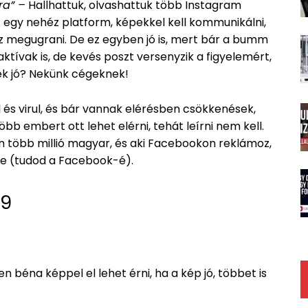
ra” –
Hallhattuk, olvashattuk több Instagram
z egy nehéz platform, képekkel kell kommunikálni,
z megugrani. De ez egyben jó is, mert bár a bumm
ktívak is, de kevés poszt versenyzik a figyelemért,
k jó? Nekünk cégeknek!
s virul, és bár vannak elérésben csökkenések,
b embert ott lehet elérni, tehát leírni nem kell.
van több millió magyar, és aki Facebookon reklámoz,
nie (tudod a Facebook-é).
19
 béna képpel el lehet érni, ha a kép jó, többet is