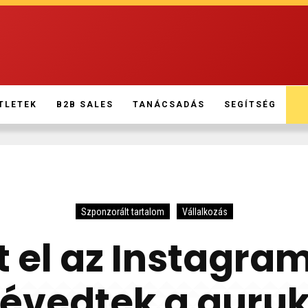
TLETEK
B2B SALES
TANÁCSADÁS
SEGÍTSÉG
Szponzorált tartalom
Vállalkozás
t el az Instagr
évedtek a guru