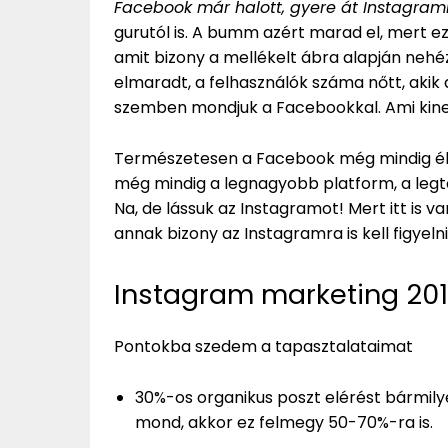
Facebook már halott, gyere át Instagram
gurutól is. A bumm azért marad el, mert e
amit bizony a mellékelt ábra alapján nehé
elmaradt, a felhasználók száma nőtt, akik a
szemben mondjuk a Facebookkal. Ami kine
Természetesen a Facebook még mindig él é
még mindig a legnagyobb platform, a legtöb
Na, de lássuk az Instagramot! Mert itt is 
annak bizony az Instagramra is kell figyel
Instagram marketing 20
Pontokba szedem a tapasztalataimat
30%-os organikus poszt elérést bármilyen
mond, akkor ez felmegy 50-70%-ra is.