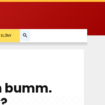
ELŐNY
am bumm.
k?