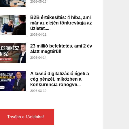
2026-05-15
B2B értékesítés: 4 hiba, ami
már az elején tönkrevágja az
üzletet....
2026-04-21
23 millió befektetés, ami 2 év
alatt megtérül!
2026-04-14
A lassú digitalizáció égeti a
cég pénzét, miközben a
konkurencia röhögve...
2026-03-19
Tovább a főoldalra!