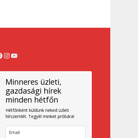
acebook
Instagram
YouTube
Minneres üzleti,
gazdasági hírek
minden hétfőn
Hétfőnként küldünk neked üzleti
hírszemlét. Tegyél minket próbára!