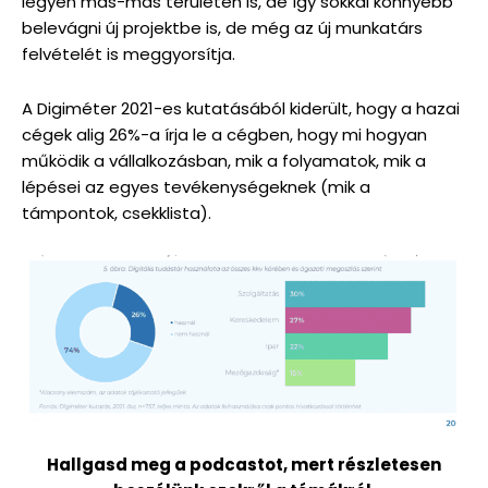
legyen más-más területen is, de így sokkal könnyebb
belevágni új projektbe is, de még az új munkatárs
felvételét is meggyorsítja.
A Digiméter 2021-es kutatásából kiderült, hogy a hazai
cégek alig 26%-a írja le a cégben, hogy mi hogyan
működik a vállalkozásban, mik a folyamatok, mik a
lépései az egyes tevékenységeknek (mik a
támpontok, csekklista).
Hallgasd meg a podcastot, mert részletesen