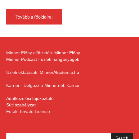
Tovább a főoldalra!
Minner Előny előfizetés:
Minner Előny
Minner Podcast - üzleti hanganyagok
Üzleti oktatások:
MinnerAkademia.hu
Karrier - Dolgozz a Minnernél:
Karrier
Adatkezelési tájékoztató
Süti szabályzat
Fotók: Envato License