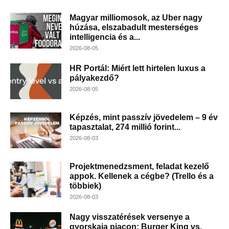
Magyar milliomosok, az Uber nagy
húzása, elszabadult mesterséges
intelligencia és a...
2026-08-05
HR Portál: Miért lett hirtelen luxus a
pályakezdő?
2026-08-05
Képzés, mint passzív jövedelem – 9 év
tapasztalat, 274 millió forint...
2026-08-03
Projektmenedzsment, feladat kezelő
appok. Kellenek a cégbe? (Trello és a
többiek)
2026-08-03
Nagy visszatérések versenye a
gyorskaja piacon: Burger King vs.