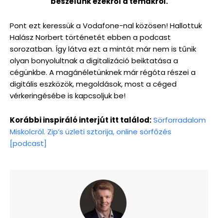
beszélünk ezekről a témákról.
Pont ezt keressük a Vodafone-nal közösen! Hallottuk
Halász Norbert történetét ebben a podcast
sorozatban. Így látva ezt a mintát már nem is tűnik
olyan bonyolultnak a digitalizáció beiktatása a
cégünkbe. A magánéletünknek már régóta részei a
digitális eszközök, megoldások, most a céged
vérkeringésébe is kapcsoljuk be!
Korábbi inspiráló interjút itt találod:
Sörforradalom
Miskolcról. Zip’s üzleti sztorija, online sörfőzés
[podcast]