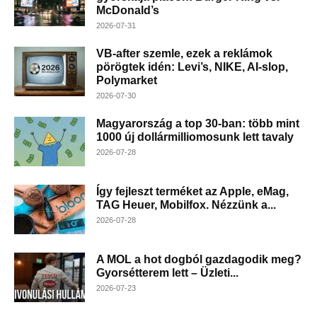
McDonald’s
2026-07-31
VB-after szemle, ezek a reklámok
pörögtek idén: Levi’s, NIKE, AI-slop,
Polymarket
2026-07-30
Magyarország a top 30-ban: több mint
1000 új dollármilliomosunk lett tavaly
2026-07-28
Így fejleszt terméket az Apple, eMag,
TAG Heuer, Mobilfox. Nézzünk a...
2026-07-28
A MOL a hot dogból gazdagodik meg?
Gyorsétterem lett – Üzleti...
2026-07-23