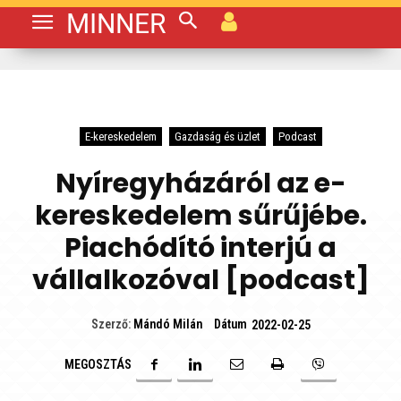
MINNER
E-kereskedelem
Gazdaság és üzlet
Podcast
Nyíregyházáról az e-
kereskedelem sűrűjébe.
Piachódító interjú a
vállalkozóval [podcast]
Dátum
Szerző:
Mándó Milán
2022-02-25
MEGOSZTÁS