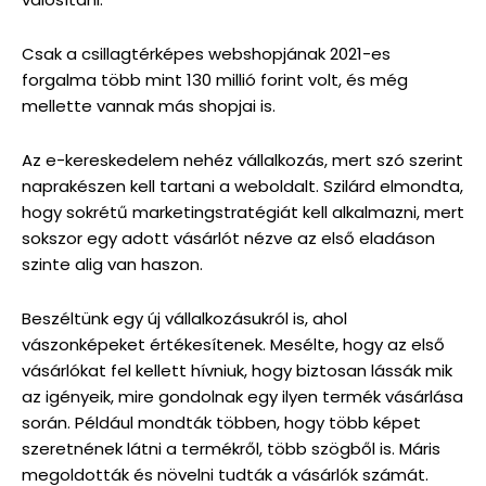
Csak a csillagtérképes webshopjának 2021-es
forgalma több mint 130 millió forint volt, és még
mellette vannak más shopjai is.
Az e-kereskedelem nehéz vállalkozás, mert szó szerint
naprakészen kell tartani a weboldalt. Szilárd elmondta,
hogy sokrétű marketingstratégiát kell alkalmazni, mert
sokszor egy adott vásárlót nézve az első eladáson
szinte alig van haszon.
Beszéltünk egy új vállalkozásukról is, ahol
vászonképeket értékesítenek. Mesélte, hogy az első
vásárlókat fel kellett hívniuk, hogy biztosan lássák mik
az igényeik, mire gondolnak egy ilyen termék vásárlása
során. Például mondták többen, hogy több képet
szeretnének látni a termékről, több szögből is. Máris
megoldották és növelni tudták a vásárlók számát.