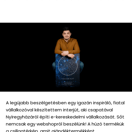
A legújabb beszélgetésben egy igazán inspiráló, fiatal
vállalkozóval készítettem interjút, aki csapatával
Nyíregyházáról építi e-kereskedelmi vállalkozását. Sőt
nemcsak egy webshopról beszélünk! A húzó termékük
a csillagtérkép, amit ajándéktermékként