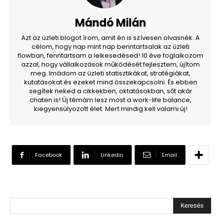
Mándó Milán
Azt az üzleti blogot írom, amit én is szívesen olvasnék. A
célom, hogy nap mint nap benntartsalak az üzleti
flowban, fenntartsam a lelkesedésed! 10 éve foglalkozom
azzal, hogy vállalkozások működését fejlesztem, újítom
meg. Imádom az üzleti statisztikákat, stratégiákat,
kutatásokat és ezeket mind összekapcsolni. És ebben
segítek neked a cikkekben, oktatásokban, sőt akár
chaten is! Új témám lesz most a work-life balance,
kiegyensúlyozott élet. Mert mindig kell valami új!
Facebook
Linkedin
Email
Keresés