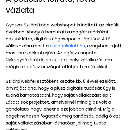
vázlata
Gyetvai Szilárd több webshopot is indított az elmúlt
években. Ahogy ő bemutatta magát: márkákat
hozunk létre, digitális cégcsoportot építünk. A fő
vállalkozása most a
csillagokalatt.hu
, ezügyben is jött
most hozzánk interjúra. Az egész csapata
Nyíregyházáról dolgozik, igazi helyi vállalkozás ám
mégis az egész országot el látják termékeikkel.
Szilárd webfejlesztőként kezdte kb. 8 évvel ezelőtt,
ám rájött arra, hogy a plusz digitális tudását úgy is
tudná kamatoztatni, hogy saját vállalkozást épít.
Látott sok projektet, amelyeknél mindig az volt a
gondolata, hogy lehetne ezt jobban csinálni. Míg a
cégek nehezen fogadták meg tanácsát, addig ő ezt
saját vállalkozásában láthatóan jól meg tudta
valósítani.