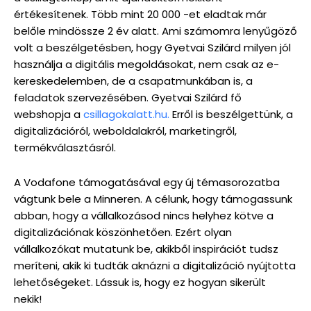
értékesítenek. Több mint 20 000 -et eladtak már
belőle mindössze 2 év alatt. Ami számomra lenyűgöző
volt a beszélgetésben, hogy Gyetvai Szilárd milyen jól
használja a digitális megoldásokat, nem csak az e-
kereskedelemben, de a csapatmunkában is, a
feladatok szervezésében. Gyetvai Szilárd fő
webshopja a
csillagokalatt.hu.
Erről is beszélgettünk, a
digitalizációról, weboldalakról, marketingről,
termékválasztásról.
A Vodafone támogatásával egy új témasorozatba
vágtunk bele a Minneren. A célunk, hogy támogassunk
abban, hogy a vállalkozásod nincs helyhez kötve a
digitalizációnak köszönhetően. Ezért olyan
vállalkozókat mutatunk be, akikből inspirációt tudsz
meríteni, akik ki tudták aknázni a digitalizáció nyújtotta
lehetőségeket. Lássuk is, hogy ez hogyan sikerült
nekik!