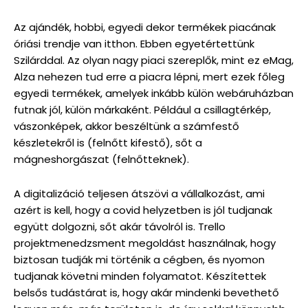
Az ajándék, hobbi, egyedi dekor termékek piacának
óriási trendje van itthon. Ebben egyetértettünk
Szilárddal. Az olyan nagy piaci szereplők, mint ez eMag,
Alza nehezen tud erre a piacra lépni, mert ezek főleg
egyedi termékek, amelyek inkább külön webáruházban
futnak jól, külön márkaként. Például a csillagtérkép,
vászonképek, akkor beszéltünk a számfestő
készletekről is (felnőtt kifestő), sőt a
mágneshorgászat (felnőtteknek).
A digitalizáció teljesen átszövi a vállalkozást, ami
azért is kell, hogy a covid helyzetben is jól tudjanak
együtt dolgozni, sőt akár távolról is. Trello
projektmenedzsment megoldást használnak, hogy
biztosan tudják mi történik a cégben, és nyomon
tudjanak követni minden folyamatot. Készítettek
belsős tudástárat is, hogy akár mindenki bevethető