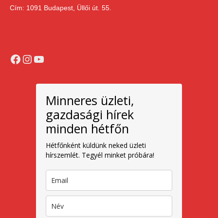
Cím: 1091 Budapest, Üllői út. 55.
Facebook
Instagram
YouTube
Minneres üzleti,
gazdasági hírek
minden hétfőn
Hétfőnként küldünk neked üzleti
hírszemlét. Tegyél minket próbára!