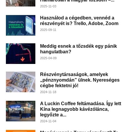
2025-11-03
Használod a cégedben, vennéd a
részvényét is? Trello, Adobe, Zoom
2025-09-11
Meddig esnek a tőzsdék egy pánik
hangulatban?
2025-04-09
Részvénytársaságok, amelyek
„pénznyomdán” ülnek. Nyereséges
cégbe fektetni jó!
2024-11-18
A Luckin Coffee feltámadása. Így lett
Kína legnagyobb kávézólánca,
legyőzte a...
2024-11-04