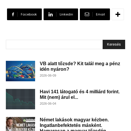
Facebook
Linkedin
Email
Keresés
VB alatt tőzsde? Kit talál meg a pénz
idén nyáron?
2026-06-09
Havi 141 látogató és 4 milliárd forint.
Mit (nem) árul el...
2026-06-04
Német lakások magyar kézben.
Ingatlanbefektetés másként.
Hamarosan a magyar tőzsdén –...