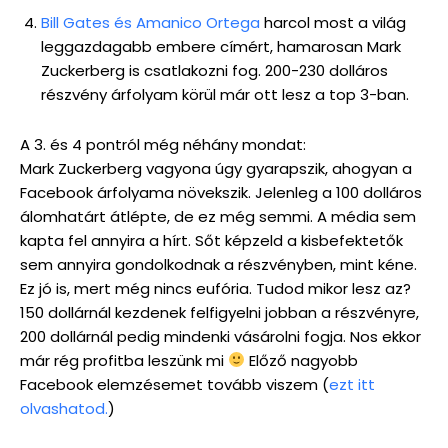
Bill Gates és Amanico Ortega
harcol most a világ
leggazdagabb embere címért, hamarosan Mark
Zuckerberg is csatlakozni fog. 200-230 dolláros
részvény árfolyam körül már ott lesz a top 3-ban.
A 3. és 4 pontról még néhány mondat:
Mark Zuckerberg vagyona úgy gyarapszik, ahogyan a
Facebook árfolyama növekszik. Jelenleg a 100 dolláros
álomhatárt átlépte, de ez még semmi. A média sem
kapta fel annyira a hírt. Sőt képzeld a kisbefektetők
sem annyira gondolkodnak a részvényben, mint kéne.
Ez jó is, mert még nincs eufória. Tudod mikor lesz az?
150 dollárnál kezdenek felfigyelni jobban a részvényre,
200 dollárnál pedig mindenki vásárolni fogja. Nos ekkor
már rég profitba leszünk mi
Előző nagyobb
Facebook elemzésemet tovább viszem (
ezt itt
olvashatod.
)