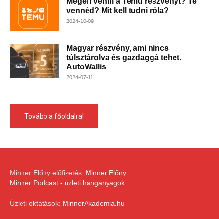
Megéri venni a Temu részvényt? Te
vennéd? Mit kell tudni róla?
2024-10-09
Magyar részvény, ami nincs
túlsztárolva és gazdaggá tehet.
AutoWallis
2024-07-11
Tovább a főoldalra!
Minner Előny előfizetés:
Minner Előny
Minner Podcast - üzleti hanganyagok
Üzleti oktatások:
MinnerAkademia.hu