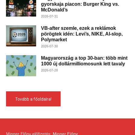
gyorskaja piacon: Burger King vs.
McDonald’s
2026-07-31
VB-after szemle, ezek a reklámok
pörögtek idén: Levi’s, NIKE, AI-slop,
Polymarket
2026-07-30
Magyarország a top 30-ban: több mint
1000 új dollármilliomosunk lett tavaly
2026-07-28
Tovább a főoldalra!
Minner Előny előfizetés:
Minner Előny