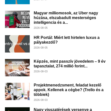
Magyar milliomosok, az Uber nagy
húzása, elszabadult mesterséges
intelligencia és a...
2026-08-05
HR Portál: Miért lett hirtelen luxus a
pályakezdő?
2026-08-05
Képzés, mint passzív jövedelem – 9 év
tapasztalat, 274 millió forint...
2026-08-03
Projektmenedzsment, feladat kezelő
appok. Kellenek a cégbe? (Trello és a
többiek)
2026-08-03
Nagy visszatérések versenye a