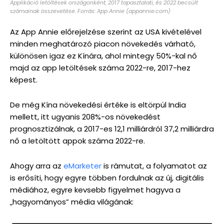
Applikáció letöltések országonként, 2017 tapasztalati, és 2022 becsült
számainak összevetése. Forrás: App Annie (appannie.com)
Az App Annie előrejelzése szerint az USA kivételével
minden meghatározó piacon növekedés várható,
különösen igaz ez Kínára, ahol mintegy 50%-kal nő
majd az app letöltések száma 2022-re, 2017-hez
képest.
De még Kína növekedési értéke is eltörpül India
mellett, itt ugyanis 208%-os növekedést
prognosztizálnak, a 2017-es 12,1 milliárdról 37,2 milliárdra
nő a letöltött appok száma 2022-re.
Ahogy arra az
eMarketer
is rámutat, a folyamatot az
is erősíti, hogy egyre többen fordulnak az új, digitális
médiához, egyre kevsebb figyelmet hagyva a
„hagyományos” média világának: