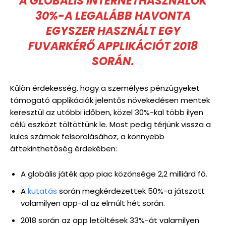
A GLOBÁLIS INTERNETHASZNÁLÓK
30%-A LEGALÁBB HAVONTA
EGYSZER HASZNÁLT EGY
FUVARKÉRŐ APPLIKÁCIÓT 2018
SORÁN.
Külön érdekesség, hogy a személyes pénzügyeket
támogató applikációk jelentős növekedésen mentek
keresztül az utóbbi időben, közel 30%-kal több ilyen
célú eszközt töltöttünk le. Most pedig térjünk vissza a
kulcs számok felsorolásához, a könnyebb
áttekinthetőség érdekében:
A globális játék app piac közönsége 2,2 milliárd fő.
A
kutatás
során megkérdezettek 50%-a játszott
valamilyen app-al az elmúlt hét során.
2018 során az app letöltések 33%-át valamilyen