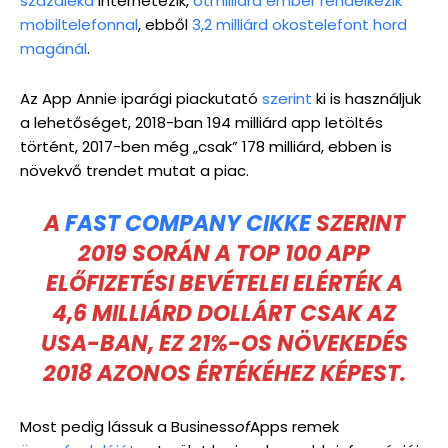
százaléka
internetezik,
ötmilliárd ember rendelkezik
mobiltelefonnal
, ebből
3,2 milliárd okostelefont hord
magánál
.
Az App Annie iparági piackutató
szerint
ki is használjuk
a lehetőséget, 2018-ban 194 milliárd app letöltés
történt, 2017-ben még „csak” 178 milliárd, ebben is
növekvő trendet mutat a piac.
A
FAST COMPANY CIKKE
SZERINT
2019 SORÁN A TOP 100 APP
ELŐFIZETÉSI BEVÉTELEI ELÉRTÉK A
4,6 MILLIÁRD DOLLÁRT CSAK AZ
USA-BAN, EZ 21%-OS NÖVEKEDÉS
2018 AZONOS ÉRTÉKÉHEZ KÉPEST.
Most pedig lássuk a Business
of
Apps remek