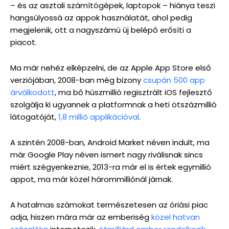
– és az asztali számítógépek, laptopok – hiánya teszi
hangsúlyossá az appok használatát, ahol pedig
megjelenik, ott a nagyszámú új belépő erősíti a
piacot.
Ma már nehéz elképzelni, de az Apple App Store első
verziójában, 2008-ban még bizony
csupán 500 app
árválkodott
, ma bő húszmillió regisztrált iOS fejlesztő
szolgálja ki ugyannek a platformnak a heti ötszázmillió
látogatóját,
1,8 millió applikációval
.
A szintén 2008-ban, Android Market néven indult, ma
már Google Play néven ismert nagy riválisnak sincs
miért szégyenkeznie, 2013-ra már el is értek egymillió
appot, ma már közel hárommilliónál járnak.
A hatalmas számokat természetesen az óriási piac
adja, hiszen mára már az emberiség
közel hatvan