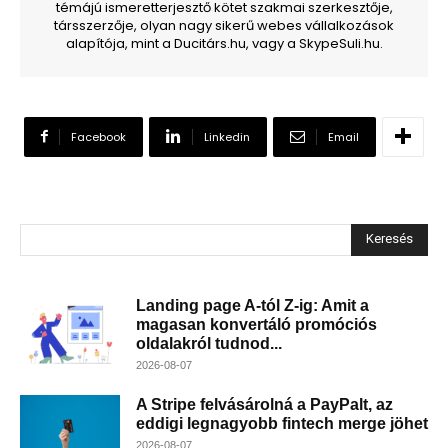
témájú ismeretterjesztő kötet szakmai szerkesztője,
társszerzője, olyan nagy sikerű webes vállalkozások
alapítója, mint a Ducitárs.hu, vagy a SkypeSuli.hu.
Facebook
Linkedin
Email
Keresés
Landing page A-tól Z-ig: Amit a
magasan konvertáló promóciós
oldalakról tudnod...
2026-08-07
A Stripe felvásárolná a PayPalt, az
eddigi legnagyobb fintech merge jöhet
2026-08-07