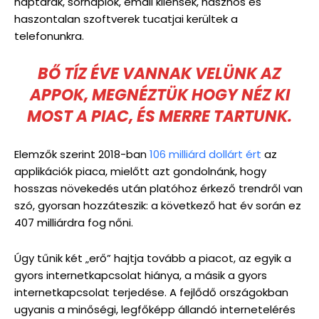
naptárak, sörnaplók, email kliensek, hasznos és
haszontalan szoftverek tucatjai kerültek a
telefonunkra.
BŐ TÍZ ÉVE VANNAK VELÜNK AZ
APPOK, MEGNÉZTÜK HOGY NÉZ KI
MOST A PIAC, ÉS MERRE TARTUNK.
Elemzők szerint 2018-ban
106 milliárd dollárt ért
az
applikációk piaca, mielőtt azt gondolnánk, hogy
hosszas növekedés után platóhoz érkező trendről van
szó, gyorsan hozzáteszik: a következő hat év során ez
407 milliárdra fog nőni.
Úgy tűnik két „erő” hajtja tovább a piacot, az egyik a
gyors internetkapcsolat hiánya, a másik a gyors
internetkapcsolat terjedése. A fejlődő országokban
ugyanis a minőségi, legfőképp állandó internetelérés