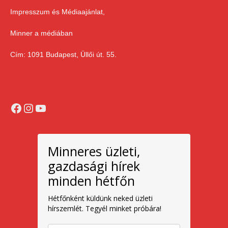
Impresszum és Médiaajánlat,
Minner a médiában
Cím: 1091 Budapest, Üllői út. 55.
Facebook
Instagram
YouTube
Minneres üzleti,
gazdasági hírek
minden hétfőn
Hétfőnként küldünk neked üzleti
hírszemlét. Tegyél minket próbára!