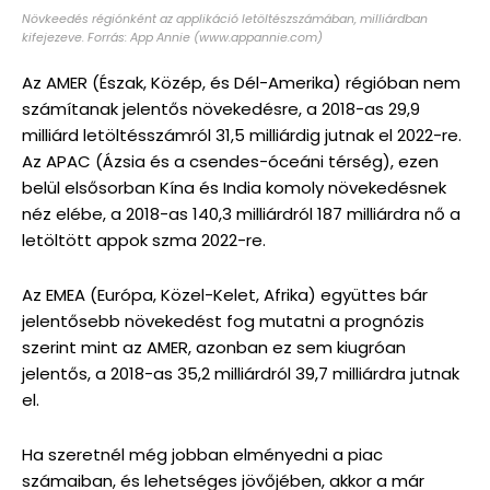
Növkeedés régiónként az applikáció letöltészszámában, milliárdban
kifejezeve. Forrás: App Annie (www.appannie.com)
Az AMER (Észak, Közép, és Dél-Amerika) régióban nem
számítanak jelentős növekedésre, a 2018-as 29,9
milliárd letöltésszámról 31,5 milliárdig jutnak el 2022-re.
Az APAC (Ázsia és a csendes-óceáni térség), ezen
belül elsősorban Kína és India komoly növekedésnek
néz elébe, a 2018-as 140,3 milliárdról 187 milliárdra nő a
letöltött appok szma 2022-re.
Az EMEA (Európa, Közel-Kelet, Afrika) együttes bár
jelentősebb növekedést fog mutatni a prognózis
szerint mint az AMER, azonban ez sem kiugróan
jelentős, a 2018-as 35,2 milliárdról 39,7 milliárdra jutnak
el.
Ha szeretnél még jobban elményedni a piac
számaiban, és lehetséges jövőjében, akkor a már