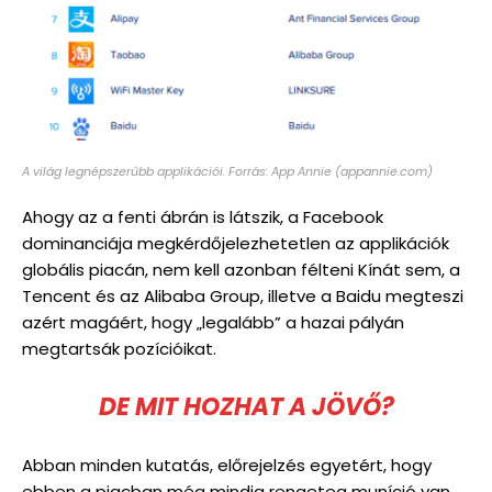
A világ legnépszerűbb applikációi. Forrás: App Annie (appannie.com)
Ahogy az a fenti ábrán is látszik, a Facebook
dominanciája megkérdőjelezhetetlen az applikációk
globális piacán, nem kell azonban félteni Kínát sem, a
Tencent és az Alibaba Group, illetve a Baidu megteszi
azért magáért, hogy „legalább” a hazai pályán
megtartsák pozícióikat.
DE MIT HOZHAT A JÖVŐ?
Abban minden kutatás, előrejelzés egyetért, hogy
ebben a piacban még mindig rengeteg muníció van,