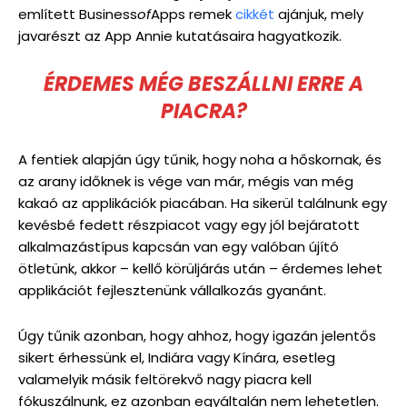
említett Business
of
Apps remek
cikkét
ajánjuk, mely
javarészt az App Annie kutatásaira hagyatkozik.
ÉRDEMES MÉG BESZÁLLNI ERRE A
PIACRA?
A fentiek alapján úgy tűnik, hogy noha a hőskornak, és
az arany időknek is vége van már, mégis van még
kakaó az applikációk piacában. Ha sikerül találnunk egy
kevésbé fedett részpiacot vagy egy jól bejáratott
alkalmazástípus kapcsán van egy valóban újító
ötletünk, akkor – kellő körüljárás után – érdemes lehet
applikációt fejlesztenünk vállalkozás gyanánt.
Úgy tűnik azonban, hogy ahhoz, hogy igazán jelentős
sikert érhessünk el, Indiára vagy Kínára, esetleg
valamelyik másik feltörekvő nagy piacra kell
fókuszálnunk, ez azonban egyáltalán nem lehetetlen.