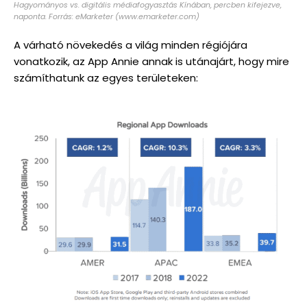
Hagyományos vs. digitális médiafogyasztás Kínában, percben kifejezve,
naponta. Forrás: eMarketer (www.emarketer.com)
A várható növekedés a világ minden régiójára
vonatkozik, az App Annie annak is utánajárt, hogy mire
számíthatunk az egyes területeken: