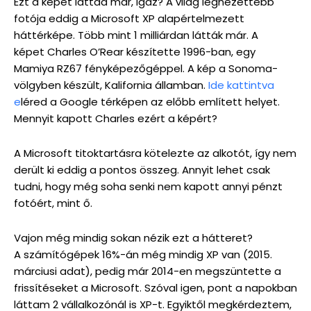
Ezt a képet láttad már, igaz? A világ legnézettebb
fotója eddig a Microsoft XP alapértelmezett
háttérképe. Több mint 1 milliárdan látták már. A
képet Charles O’Rear készítette 1996-ban, egy
Mamiya RZ67 fényképezőgéppel. A kép a Sonoma-
völgyben készült, Kalifornia államban.
Ide kattintva
e
léred a Google térképen az előbb említett helyet.
Mennyit kapott Charles ezért a képért?
A Microsoft titoktartásra kötelezte az alkotót, így nem
derült ki eddig a pontos összeg. Annyit lehet csak
tudni, hogy még soha senki nem kapott annyi pénzt
fotóért, mint ő.
Vajon még mindig sokan nézik ezt a hátteret?
A számítógépek 16%-án még mindig XP van (2015.
márciusi adat), pedig már 2014-en megszüntette a
frissítéseket a Microsoft. Szóval igen, pont a napokban
láttam 2 vállalkozónál is XP-t. Egyiktől megkérdeztem,