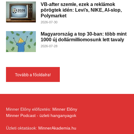
VB-after szemle, ezek a reklámok
pörögtek idén: Levi’s, NIKE, AI-slop,
Polymarket
2026-07-30
Magyarország a top 30-ban: több mint
1000 új dollármilliomosunk lett tavaly
2026-07-28
Tovább a főoldalra!
Minner Előny előfizetés:
Minner Előny
Minner Podcast - üzleti hanganyagok
Üzleti oktatások:
MinnerAkademia.hu