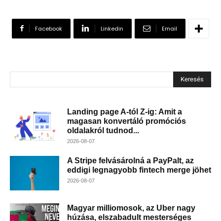
Facebook
Linkedin
Email
Keresés
Landing page A-tól Z-ig: Amit a
magasan konvertáló promóciós
oldalakról tudnod...
2026-08-07
A Stripe felvásárolná a PayPalt, az
eddigi legnagyobb fintech merge jöhet
2026-08-07
Magyar milliomosok, az Uber nagy
húzása, elszabadult mesterséges