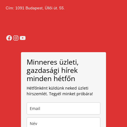
Cím: 1091 Budapest, Üllői út. 55.
Facebook
Instagram
YouTube
Minneres üzleti,
gazdasági hírek
minden hétfőn
Hétfőnként küldünk neked üzleti
hírszemlét. Tegyél minket próbára!