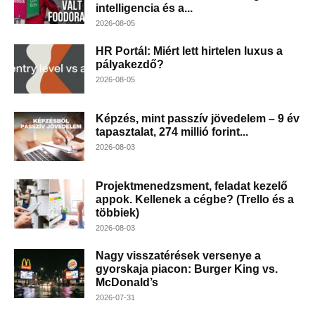
intelligencia és a...
2026-08-05
HR Portál: Miért lett hirtelen luxus a
pályakezdő?
2026-08-05
Képzés, mint passzív jövedelem – 9 év
tapasztalat, 274 millió forint...
2026-08-03
Projektmenedzsment, feladat kezelő
appok. Kellenek a cégbe? (Trello és a
többiek)
2026-08-03
Nagy visszatérések versenye a
gyorskaja piacon: Burger King vs.
McDonald’s
2026-07-31