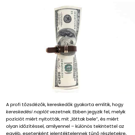
A profi tőzsdézők, kereskedők gyakorta említik, hogy
kereskedési naplót
vezetnek. Ebben jegyzik fel, melyik
pozíciót miért nyitották, mit „láttak bele”, és miért
olyan időzítéssel, amilyennel – különös tekintettel az
egyéb, esetenként jelentéktelennek tűnő részletekre,