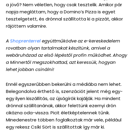
a jövő? Nem véletlen, hogy csak tesztelik. Amikor pár
napja megláttam, hogy a Domino’s Pizza is egyet
tesztelgetett, és drónnal szállította ki a pizzát, akkor
rájöttem valamire.
A
Shoprenterrel
együttműködve az e-kereskedelem
rovatban olyan tartalmakat készítünk, amivel a
webáruházad az első lépéstől profin működhet. Ahogy
a Minnertől megszokhattad, azt keressük, hogyan
lehet jobban csinálni!
Ennél egyszerűbben bekerülni a médiába nem lehet.
Belegondolva érthető is, szenzációt jelent még egy-
egy ilyen kiszállítás, az újságírók kajálják. Ha mindent
drónnal szállítanának, akkor felettünk ezernyi drón
cikázna oda-vissza. Picit életképtelennek tűnik.
Minedenestre többen foglalkoztak már vele, például
egy rekesz Csíki Sört is szállítottak így már ki.