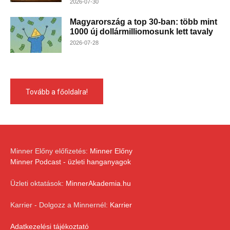
2026-07-30
Magyarország a top 30-ban: több mint
1000 új dollármilliomosunk lett tavaly
2026-07-28
Tovább a főoldalra!
Minner Előny előfizetés:
Minner Előny
Minner Podcast - üzleti hanganyagok
Üzleti oktatások:
MinnerAkademia.hu
Karrier - Dolgozz a Minnernél:
Karrier
Adatkezelési tájékoztató