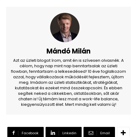
Mándó Milán
Azt az üzleti blogot írom, amit én is szívesen olvasnék. A
célom, hogy nap mint nap benntartsalak az üzleti
flowban, fenntartsam a lelkesedésed! 10 éve foglalkozom
azzal, hogy vállalkozások működését fejlesztem, újítom
meg. Imádom az üzleti statisztikákat, stratégiákat,
kutatásokat és ezeket mind összekapcsolni. És ebben
segítek neked a cikkekben, oktatásokban, sőt akár
chaten is! Új témám lesz most a work-life balance,
kiegyensúlyozott élet. Mert mindig kell valami új!
Facebook
Linkedin
Email