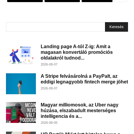
Keresés
Landing page A-tól Z-ig: Amit a
magasan konvertáló promóciós
oldalakról tudnod...
2026-08-07
A Stripe felvásárolná a PayPalt, az
eddigi legnagyobb fintech merge jöhet
2026-08-07
Magyar milliomosok, az Uber nagy
húzása, elszabadult mesterséges
intelligencia és a...
2026-08-05