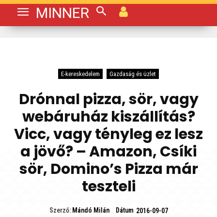
MINNER
E-kereskedelem
Gazdaság és üzlet
Drónnal pizza, sör, vagy
webáruház kiszállítás?
Vicc, vagy tényleg ez lesz
a jövő? – Amazon, Csíki
sör, Domino’s Pizza már
teszteli
Dátum
Szerző:
Mándó Milán
2016-09-07