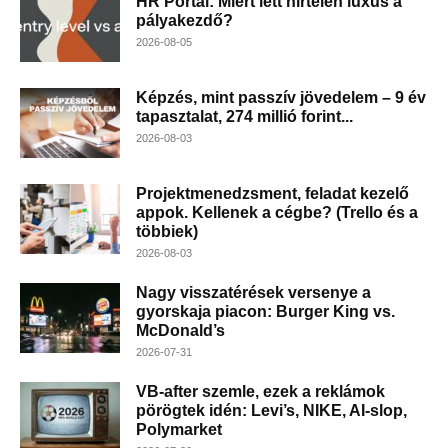
HR Portál: Miért lett hirtelen luxus a
pályakezdő?
2026-08-05
Képzés, mint passzív jövedelem – 9 év
tapasztalat, 274 millió forint...
2026-08-03
Projektmenedzsment, feladat kezelő
appok. Kellenek a cégbe? (Trello és a
többiek)
2026-08-03
Nagy visszatérések versenye a
gyorskaja piacon: Burger King vs.
McDonald’s
2026-07-31
VB-after szemle, ezek a reklámok
pörögtek idén: Levi’s, NIKE, AI-slop,
Polymarket