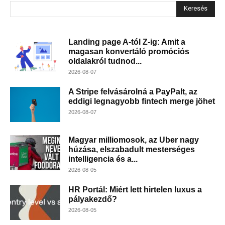
Keresés
Landing page A-tól Z-ig: Amit a
magasan konvertáló promóciós
oldalakról tudnod...
2026-08-07
A Stripe felvásárolná a PayPalt, az
eddigi legnagyobb fintech merge jöhet
2026-08-07
Magyar milliomosok, az Uber nagy
húzása, elszabadult mesterséges
intelligencia és a...
2026-08-05
HR Portál: Miért lett hirtelen luxus a
pályakezdő?
2026-08-05