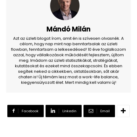
Mándó Milán
Azt az üzleti blogot írom, amit én is szívesen olvasnék. A
célom, hogy nap mint nap benntartsalak az üzleti
flowban, fenntartsam a lelkesedésed! 10 éve foglalkozom
azzal, hogy vállalkozások működését fejlesztem, újítom
meg. Imádom az üzleti statisztikákat, stratégiákat,
kutatásokat és ezeket mind összekapcsolni. És ebben
segítek neked a cikkekben, oktatásokban, sőt akár
chaten is! Új témám lesz most a work-life balance,
kiegyensúlyozott élet. Mert mindig kell valami új!
Facebook
Linkedin
Email