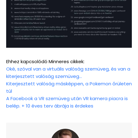
Ehhez kapcsolódó Minneres cikkek:
Oké, szóval van a virtuális valóság szemüveg, és van a
kiterjesztett valóság szemüveg…
Kiterjesztett valóság másképpen, a Pokemon őrületen
túl
A Facebook a VR szemüveg után VR kamera piacra is
belép. + 10 éves terv ábrája is érdekes