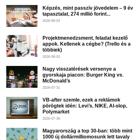
Képzés, mint passzív jövedelem – 9 év
tapasztalat, 274 millió forint...
2026-08-03
Projektmenedzsment, feladat kezelő
appok. Kellenek a cégbe? (Trello és a
többiek)
2026-08-03
Nagy visszatérések versenye a
gyorskaja piacon: Burger King vs.
McDonald’s
2026-07-31
VB-after szemle, ezek a reklámok
pörögtek idén: Levi’s, NIKE, AI-slop,
Polymarket
2026-07-30
Magyarország a top 30-ban: több mint
1000 új dollármilliomosunk lett tavaly