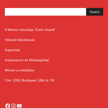
A Minner missziója. Ezért olvasd!
Hírlevél feliratkozás
Kapcsolat
Impresszum és Médiaajánlat,
Minner a médiában
Cím: 1091 Budapest, Üllői út. 55.
Facebook
Instagram
YouTube