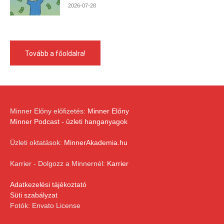
2026-07-28
Tovább a főoldalra!
Minner Előny előfizetés:
Minner Előny
Minner Podcast - üzleti hanganyagok
Üzleti oktatások:
MinnerAkademia.hu
Karrier - Dolgozz a Minnernél:
Karrier
Adatkezelési tájékoztató
Süti szabályzat
Fotók: Envato License