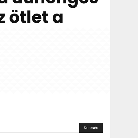
z ötlet a
Keresés