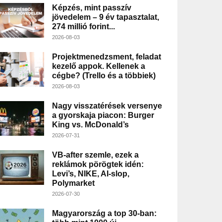
Képzés, mint passzív
jövedelem – 9 év tapasztalat,
274 millió forint...
2026-08-03
Projektmenedzsment, feladat
kezelő appok. Kellenek a
cégbe? (Trello és a többiek)
2026-08-03
Nagy visszatérések versenye
a gyorskaja piacon: Burger
King vs. McDonald’s
2026-07-31
VB-after szemle, ezek a
reklámok pörögtek idén:
Levi’s, NIKE, AI-slop,
Polymarket
2026-07-30
Magyarország a top 30-ban: