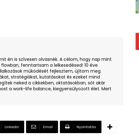
amit én is szívesen olvasnék. A célom, hogy nap mint
i flowban, fenntartsam a lelkesedésed! 10 éve
llalkozások működését fejlesztem, újítom meg.
ákat, stratégiákat, kutatásokat és ezeket mind
egítek neked a cikkekben, oktatásokban, sőt akár
ost a work-life balance, kiegyensúlyozott élet. Mert
Linkedin
Email
Nyomtatás