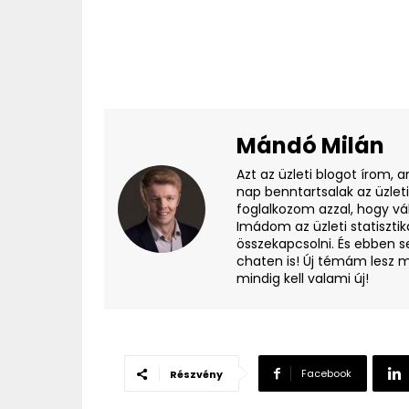
Mándó Milán
Azt az üzleti blogot írom, 
nap benntartsalak az üzlet
foglalkozom azzal, hogy vá
Imádom az üzleti statisztik
összekapcsolni. És ebben s
chaten is! Új témám lesz m
mindig kell valami új!
Facebook
Részvény