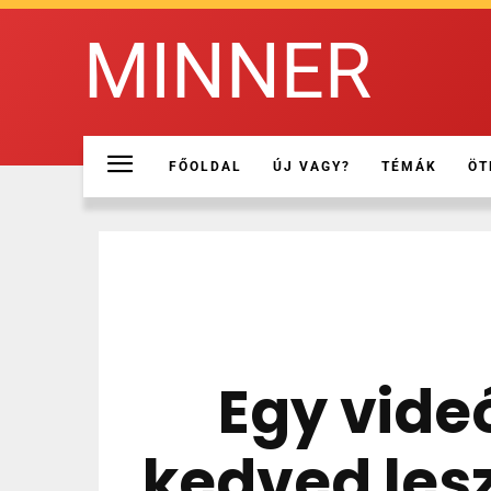
MINNER
FŐOLDAL
ÚJ VAGY?
TÉMÁK
ÖT
Egy vide
kedved les