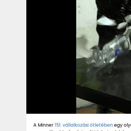
A Minner
151. vállalkozási ötletében
egy oly