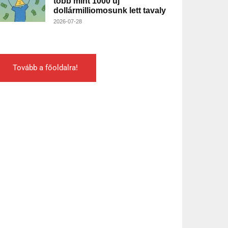
több mint 1000 új
dollármilliomosunk lett tavaly
2026-07-28
Tovább a főoldalra!