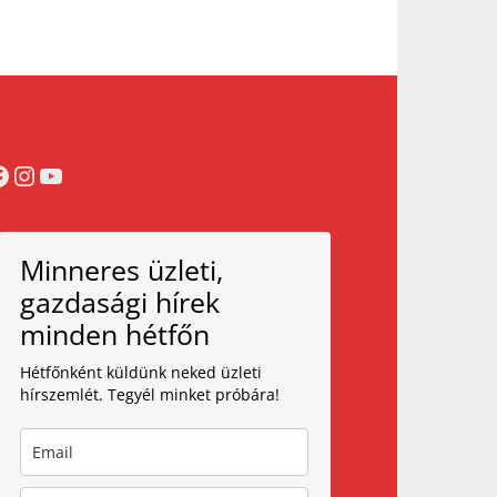
acebook
Instagram
YouTube
Minneres üzleti,
gazdasági hírek
minden hétfőn
Hétfőnként küldünk neked üzleti
hírszemlét. Tegyél minket próbára!