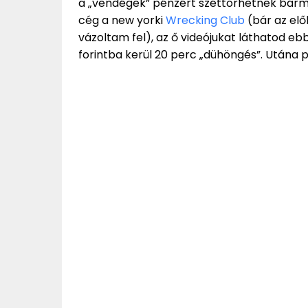
a „vendégek” pénzért széttörhetnek bárm
cég a new yorki
Wrecking Club
(bár az elő
vázoltam fel), az ő videójukat láthatod eb
forintba kerül 20 perc „dühöngés”. Utána 