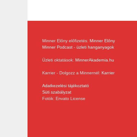
Minner Előny előfizetés:
Minner Előny
Minner Podcast - üzleti hanganyagok
Üzleti oktatások:
MinnerAkademia.hu
Karrier - Dolgozz a Minnernél:
Karrier
Adatkezelési tájékoztató
Süti szabályzat
Fotók: Envato License