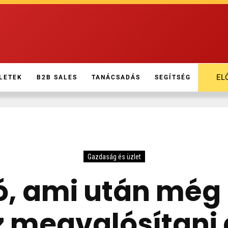
EL
LETEK
B2B SALES
TANÁCSADÁS
SEGÍTSÉG
Gazdaság és üzlet
ó, ami után mé
z megvalósítani