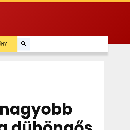
ŐNY
g nagyobb
 a dühöngős