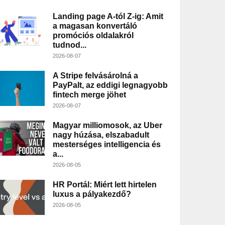
Landing page A-tól Z-ig: Amit
a magasan konvertáló
promóciós oldalakról
tudnod...
2026-08-07
A Stripe felvásárolná a
PayPalt, az eddigi legnagyobb
fintech merge jöhet
2026-08-07
Magyar milliomosok, az Uber
nagy húzása, elszabadult
mesterséges intelligencia és
a...
2026-08-05
HR Portál: Miért lett hirtelen
luxus a pályakezdő?
2026-08-05