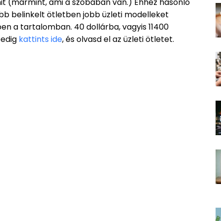
it (mármint, ami a szobában van.) Ehhez hasonló
bb belinkelt ötletben jobb üzleti modelleket
ben a tartalomban. 40 dollárba, vagyis 11400
pedig
kattints ide
, és olvasd el az üzleti ötletet.