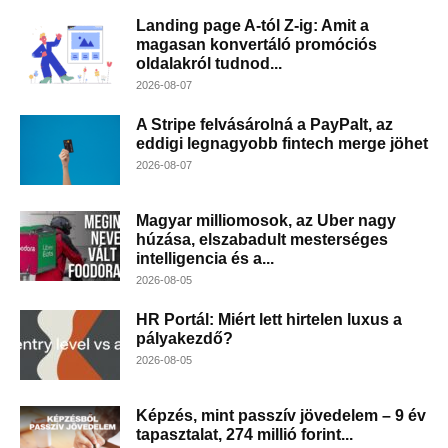
Landing page A-tól Z-ig: Amit a
magasan konvertáló promóciós
oldalakról tudnod...
2026-08-07
A Stripe felvásárolná a PayPalt, az
eddigi legnagyobb fintech merge jöhet
2026-08-07
Magyar milliomosok, az Uber nagy
húzása, elszabadult mesterséges
intelligencia és a...
2026-08-05
HR Portál: Miért lett hirtelen luxus a
pályakezdő?
2026-08-05
Képzés, mint passzív jövedelem – 9 év
tapasztalat, 274 millió forint...