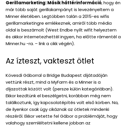
Gerillamarketing: Másik háttérinformáció
, hogy én
már több saját gerillakampányt is levezényeltem a
Minner életében. Legtöbben talán a 2015-es wifis
gerillamarketingre emlékeznek, amiről több média
oldal is beszámolt (West Endbe nyílt wifit helyeztem
és akkor internetezhettél ingyen, ha előtte rámentél a
Minner.hu -ra. – link a cikk végén).
Az ízteszt, vakteszt ötlet
Kövesdi Gáborral a Bridge Budapest díjátadóján
vettünk részt, mind a MyFarm és a Minner is a
díjazottak között volt (persze külön kategóriában).
Ekkor kezdtünk el beszélgetni, korábban még nem
találkoztunk, így kapcsolatépítés volt első körben. Na,
de ilyenkor csak úgy cikáznak az ötletek mindenki
részéről. Ekkor vetette fel Gábor a problémáját, hogy
valahogy szemléltetni kellene jobban az