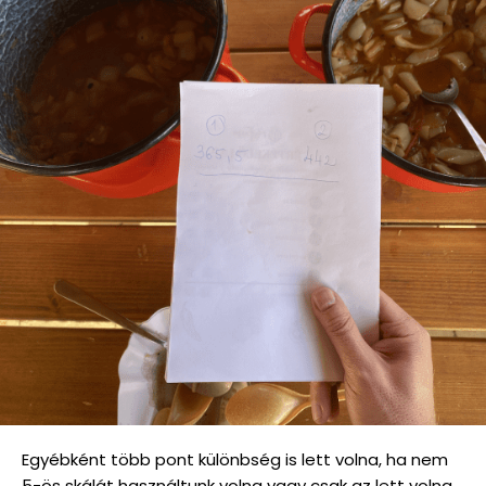
Egyébként több pont különbség is lett volna, ha nem
5-ös skálát használtunk volna vagy csak az lett volna