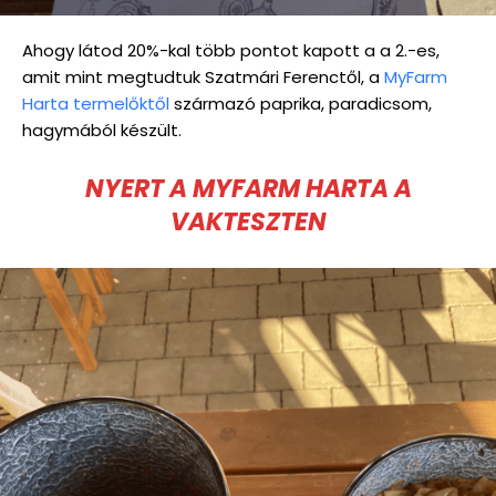
Ahogy látod 20%-kal több pontot kapott a a 2.-es,
amit mint megtudtuk Szatmári Ferenctől, a
MyFarm
Harta termelőktől
származó paprika, paradicsom,
hagymából készült.
NYERT A MYFARM HARTA A
VAKTESZTEN