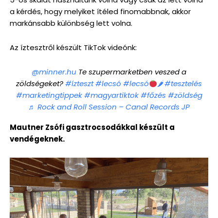
a kérdés, hogy melyiket ítéled finomabbnak, akkor
markánsabb különbség lett volna.
Az íztesztről készült TikTok videónk:
@minner.hu
Te szupermarketben veszed a
zöldségeket?
#ízteszt
#lecsó
#lecsó
🌶
#tesztelés
#marketingtippek
#magyartiktok
#főzés
#zöldség
♬ Rock and Roll Session – Canal Records JP
Mautner Zsófi gasztrocsodákkal készült a
vendégeknek.