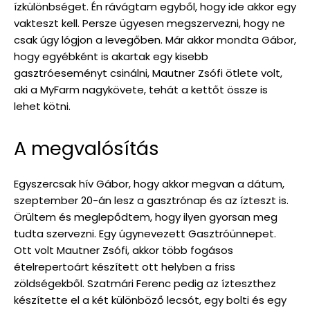
ízkülönbséget. Én rávágtam egyből, hogy ide akkor egy
vakteszt kell. Persze ügyesen megszervezni, hogy ne
csak úgy lógjon a levegőben. Már akkor mondta Gábor,
hogy egyébként is akartak egy kisebb
gasztróeseményt csinálni, Mautner Zsófi ötlete volt,
aki a MyFarm nagykövete, tehát a kettőt össze is
lehet kötni.
A megvalósítás
Egyszercsak hív Gábor, hogy akkor megvan a dátum,
szeptember 20-án lesz a gasztrónap és az ízteszt is.
Örültem és meglepődtem, hogy ilyen gyorsan meg
tudta szervezni. Egy úgynevezett Gasztróünnepet.
Ott volt Mautner Zsófi, akkor több fogásos
ételrepertoárt készített ott helyben a friss
zöldségekből. Szatmári Ferenc pedig az ízteszthez
készítette el a két különböző lecsót, egy bolti és egy