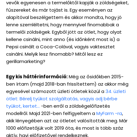
vevők egyenesen a termelőktől kapják a zöldségeket,
fűszereket és már tojást is. Egy eseményen az
alapítóval beszélgettem és akkor mondta, hogy jó
lenne szemléltetni, hogy mennyivel finomabbak a
termelői zöldségek. Egyből jött az ötlet, hogy olyat
kellene csinálni, mint anno (és időnként most is) a
Pepsi csinált a Coca-Colával, vagyis vaktesztet
csinálni. Melyik lesz finomabb? Mitől lesz ez
gerillamarketing?
Egy kis háttérinformáció:
Még az ősidőkben 2015-
ben írtam (majd 2018-ban frissítettem) az akkor még
egyesével számozott üzleti ötletek közül a
34. üzleti
ötlet: Bérelj tyúkot szolgáltatás, vagyis adj bérbe
tyúkot, kertet…
-ben erről a zöldségelőfizetés
modellről. Majd 2021-ben felfigyeltem a
MyFarm -ra
,
akik lényegében azt az ötletet valósították meg. Már
1000 előfizetőjük volt 2019 óta, és most is több száz
aktív, havi előfizetővel rendelkeznek.