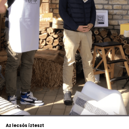
Az lecsós ízteszt