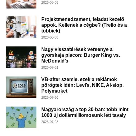
2026-08-03
Projektmenedzsment, feladat kezelő
appok. Kellenek a cégbe? (Trello és a
többiek)
2026-08-03
Nagy visszatérések versenye a
gyorskaja piacon: Burger King vs.
McDonald’s
2026-07-31
VB-after szemle, ezek a reklámok
pörögtek idén: Levi’s, NIKE, AI-slop,
Polymarket
2026-07-30
Magyarország a top 30-ban: több mint
1000 új dollármilliomosunk lett tavaly
2026-07-28