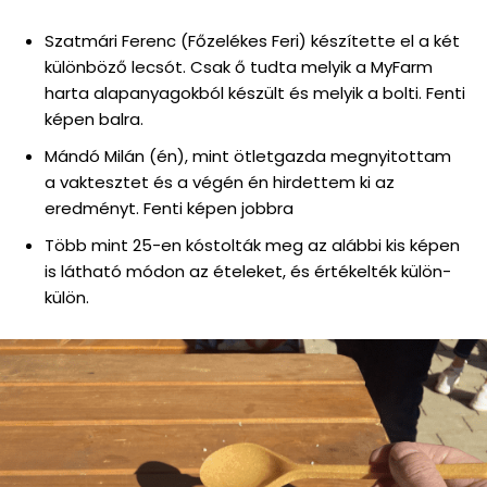
Szatmári Ferenc (Főzelékes Feri) készítette el a két
különböző lecsót. Csak ő tudta melyik a MyFarm
harta alapanyagokból készült és melyik a bolti. Fenti
képen balra.
Mándó Milán (én), mint ötletgazda megnyitottam
a vaktesztet és a végén én hirdettem ki az
eredményt. Fenti képen jobbra
Több mint 25-en kóstolták meg az alábbi kis képen
is látható módon az ételeket, és értékelték külön-
külön.