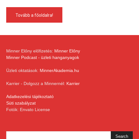
Tovább a főoldalra!
Minner Előny előfizetés:
Minner Előny
Minner Podcast - üzleti hanganyagok
Üzleti oktatások:
MinnerAkademia.hu
Karrier - Dolgozz a Minnernél:
Karrier
Adatkezelési tájékoztató
Süti szabályzat
Fotók: Envato License