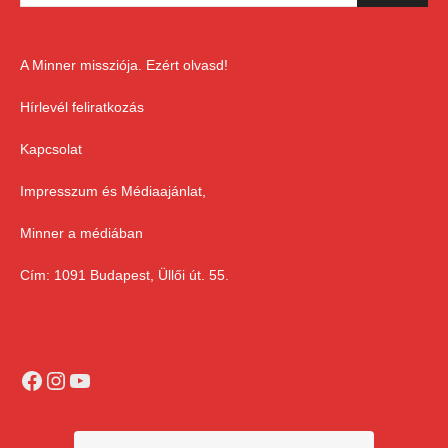
A Minner missziója. Ezért olvasd!
Hírlevél feliratkozás
Kapcsolat
Impresszum és Médiaajánlat,
Minner a médiában
Cím: 1091 Budapest, Üllői út. 55.
Facebook
Instagram
YouTube