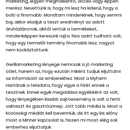
marketing, legyen meghökkentő, vicces vagy éppen
merész. Nevettünk is, hogy mi lesz ha kiderül, hogy a
bolti a finomabb. Mondtam mindenkinek, hogy semmi
baj, akkor eladjuk a teszt eredményt az adott
áruházláncnak, akitől vettük a termékeket,
mindenképpen keresünk rajta. Nos azért tudható volt,
hogy egy termelői termény finomabb lesz, nagyot
nem kockáztattunk.
Gerillamarketing lényege nemcsak a jó marketing
ötlet, hanem az, hogy ezután miként tudjuk eljuttatni
az információt az emberekhez. Most a MyFarm
Hartának a feladata, hogy vigye a hírét ennek a
tesztnek. Ennek egyik megoldása egyébként az volt,
hogy lényegében kisebb sajtóesemény is volt a fenti
vakteszt és gasztróünnep. Jött több média is. Most a
közösségi médiát kell bevenniük, de itt egy kis előny
most a Minner kapcsolat is, hiszen mi most elég sok
emberhez eljuttatjuk.