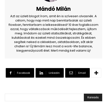
Mándó Milán
Azt az üzleti blogot írom, amit én is szívesen olvasnék. A
célom, hogy nap mint nap benntartsalak az üzleti
flowban, fenntartsam a lelkesedésed! 10 éve foglalkozom
azzal, hogy vállalkozások működését fejlesztem, újítom
meg. Imádom az üzleti statisztikákat, stratégiákat,
kutatásokat és ezeket mind összekapcsolni. És ebben
segítek neked a cikkekben, oktatásokban, sőt akár
chaten is! Új témám lesz most a work-life balance,
kiegyensúlyozott élet. Mert mindig kell valami új!
Facebook
Linkedin
Email
Keresés