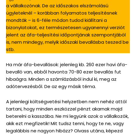
a vállalkozónak. De az időszakos elszámolású
ügyleteknél – korábban folyamatos teljesítésnek
mondták – is 6-féle módon tudod kiállítani a
bizonylatokat, ez természetesen ugyanennyi verziót
jelent az áfa-teljesítési időpontjának szempontjából
is, nem mindegy, melyik időszaki bevallásba teszed be
stb.
Ha már áfa-bevallások: jelenleg kb. 260 ezer havi áfa-
bevalló van, ebből havonta 70-80 ezer bevallás fut
hibaágra. Minden a számlázásból indul ki, meg az
adótervezésből. De az egy másik téma.
A jelenlegi költségvetési helyzetben nem nehéz attól
tartani, hogy minden eszközzel pénzt akarnak majd
beterelni a kasszába. Ne mi legyünk azok a vállalkozók,
akik ezt megfizetik! Mit tudsz tenni, hogy te ne, vagy
legalábbis ne nagyon hibázz? Olvass utána, képezd