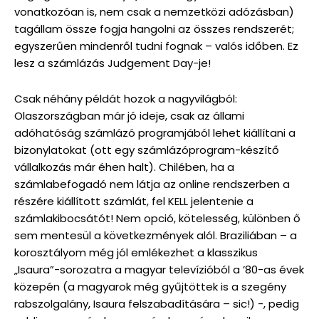
vonatkozóan is, nem csak a nemzetközi adózásban)
tagállam össze fogja hangolni az összes rendszerét;
egyszerűen mindenről tudni fognak – valós időben. Ez
lesz a számlázás Judgement Day-je!
Csak néhány példát hozok a nagyvilágból:
Olaszországban már jó ideje, csak az állami
adóhatóság számlázó programjából lehet kiállítani a
bizonylatokat (ott egy számlázóprogram-készítő
vállalkozás már éhen halt). Chilében, ha a
számlabefogadó nem látja az online rendszerben a
részére kiállított számlát, fel KELL jelentenie a
számlakibocsátót! Nem opció, kötelesség, különben ő
sem mentesül a következmények alól. Braziliában – a
korosztályom még jól emlékezhet a klasszikus
„Isaura”-sorozatra a magyar televízióból a ’80-as évek
közepén (a magyarok még gyűjtöttek is a szegény
rabszolgalány, Isaura felszabadítására – sic!) -, pedig