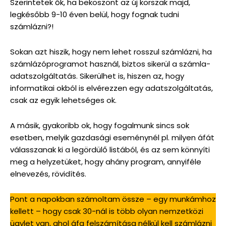
Szerintetek ők, ha beköszönt az új korszak majd,
legkésőbb 9-10 éven belül, hogy fognak tudni
számlázni?!
Sokan azt hiszik, hogy nem lehet rosszul számlázni, ha
számlázóprogramot használ, biztos sikerül a számla-
adatszolgáltatás. Sikerülhet is, hiszen az, hogy
informatikai okból is elvérezzen egy adatszolgáltatás,
csak az egyik lehetséges ok.
A másik, gyakoribb ok, hogy fogalmunk sincs sok
esetben, melyik gazdasági eseménynél pl. milyen áfát
válasszanak ki a legördülő listából, és az sem könnyíti
meg a helyzetüket, hogy ahány program, annyiféle
elnevezés, rövidítés.
Pont a napokban számoltam össze – egy munkámhoz
kellett – hogy csak 30-nál is több olyan nemzetközi
ügylet van, ahol áfa felszámítása nélkül kell számlázni