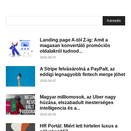
Keresés
Landing page A-tól Z-ig: Amit a
magasan konvertáló promóciós
oldalakról tudnod...
2026-08-07
A Stripe felvásárolná a PayPalt, az
eddigi legnagyobb fintech merge jöhet
2026-08-07
Magyar milliomosok, az Uber nagy
húzása, elszabadult mesterséges
intelligencia és a...
2026-08-05
HR Portál: Miért lett hirtelen luxus a