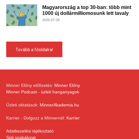
Magyarország a top 30-ban: több mint
1000 új dollármilliomosunk lett tavaly
2026-07-28
Tovább a főoldalra!
Minner Előny előfizetés:
Minner Előny
Minner Podcast - üzleti hanganyagok
Üzleti oktatások:
MinnerAkademia.hu
Karrier - Dolgozz a Minnernél:
Karrier
Adatkezelési tájékoztató
Süti szabályzat