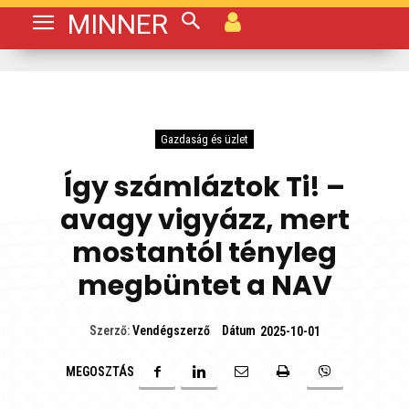
MINNER
Gazdaság és üzlet
Így számláztok Ti! –
avagy vigyázz, mert
mostantól tényleg
megbüntet a NAV
Dátum
Szerző:
Vendégszerző
2025-10-01
MEGOSZTÁS