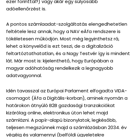
ezer forinttal?) vagy akár egy súlyosabb
adóellenőrzést is.
A pontos számlaadat-szolgáltatás elengedhetetlen
feltétele lesz annak, hogy a NAV eÁfa rendszere is
tökéletesen működjön. Most még legyinthetsz rá,
lehet a könyvelőd is ezt teszi, de a digitalizáció
feltartóztathatatlan, és a Nagy Testvér így is mindent
lát. Már most is: kijelenthető, hogy Európában a
magyar adóhatóság rendelkezik a legnagyobb
adatvagyonnal.
Idén tavasszal az Európai Parlament elfogadta VIDA-
csomagot (Áfa a Digitális-korban), aminek nyomán a
határokon átnyúló B2B gazdasági tranzakciókat
kizárólag online, elektronikus úton lehet majd
számlázni. A papír-alapú bizonylatok, legkésőbb,
teljesen megszűnnek majd a számlázásban 2034. év
végéig és valamennyi (belföldi ügyeletekre