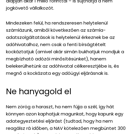
alapján akár 1 millió forinttal – is sújthatja a nem
jogkövető vállalkozót.
Mindezeken felül, ha rendszeresen helytelenül
számlázunk, amiből következően az számla-
adatszolgáltatások is helytelenül érkeznek be az
adóhivatalhoz, nem csak a fenti bírságtételt
kockáztatjuk (amivel akár simán bukhatjuk mondjuk a
megbízható adózói minősítésünket), hanem
belekerülhetünk az adóhivatal célkeresztjébe is, és
megnő a kockázata egy adóügyi eljárásnak is.
Ne hanyagold el
Nem zörög a haraszt, ha nem fújja a szél, így hát
könnyen azon kaphatjuk magunkat, hogy kapunk egy
adategyeztetési eljárást (tudtad, hogy ha nem
reagálsz rá időben, a NAV kötelezően megbüntet 300