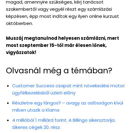
magad, amennyire szükséges, kérj tanácsot
szakembertől vagy vegyél részt egy számlázási
képzésen, épp most indítok egy ilyen online kurzust
októberben.
Muszáj megtanulnod helyesen számlázni, mert
most szeptember 15-től már élesen lőnek,
vigyázzatok!
Olvasnál még a témában?
Customer Success csapat mint növekedési motor:
ügyfélkezelésből üzleti előny
Részletre egy lángos? – avagy az adósságon kívül
miben utazik a Klarna
4 millióból 1 milliárd forint. A Billingo sikersztorija.
Sikeres cégek 20. rész