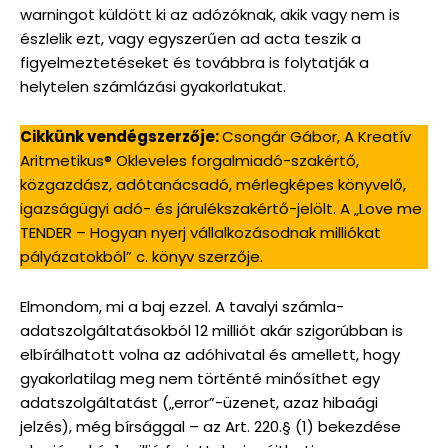
warningot küldött ki az adózóknak, akik vagy nem is
észlelik ezt, vagy egyszerűen ad acta teszik a
figyelmeztetéseket és továbbra is folytatják a
helytelen számlázási gyakorlatukat.
Cikkünk vendégszerzője:
Csongár Gábor, A Kreatív
Aritmetikus® Okleveles forgalmiadó-szakértő,
közgazdász, adótanácsadó, mérlegképes könyvelő,
igazságügyi adó- és járulékszakértő-jelölt. A „Love me
TENDER – Hogyan nyerj vállalkozásodnak milliókat
pályázatokból” c. könyv szerzője.
Elmondom, mi a baj ezzel. A tavalyi számla-
adatszolgáltatásokból 12 milliót akár szigorúbban is
elbírálhatott volna az adóhivatal és amellett, hogy
gyakorlatilag meg nem történté minősíthet egy
adatszolgáltatást („error”-üzenet, azaz hibaági
jelzés), még bírsággal – az Art. 220.§ (1) bekezdése