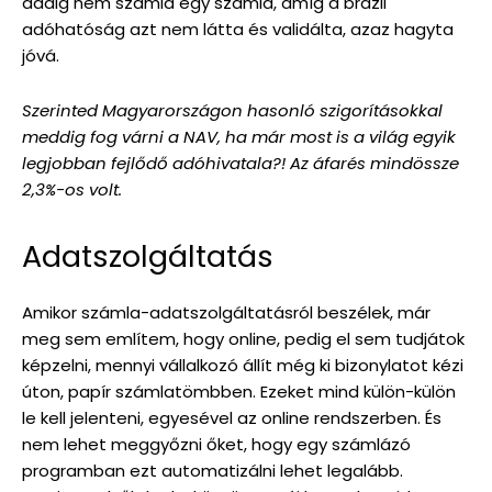
addig nem számla egy számla, amíg a brazil
adóhatóság azt nem látta és validálta, azaz hagyta
jóvá.
Szerinted Magyarországon hasonló szigorításokkal
meddig fog várni a NAV, ha már most is a világ egyik
legjobban fejlődő adóhivatala?! Az áfarés mindössze
2,3%-os volt.
Adatszolgáltatás
Amikor számla-adatszolgáltatásról beszélek, már
meg sem említem, hogy online, pedig el sem tudjátok
képzelni, mennyi vállalkozó állít még ki bizonylatot kézi
úton, papír számlatömbben. Ezeket mind külön-külön
le kell jelenteni, egyesével az online rendszerben. És
nem lehet meggyőzni őket, hogy egy számlázó
programban ezt automatizálni lehet legalább.