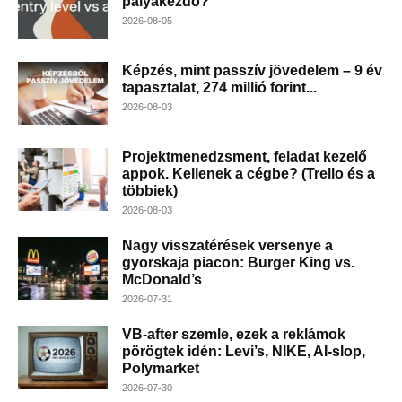
pályakezdő?
2026-08-05
Képzés, mint passzív jövedelem – 9 év
tapasztalat, 274 millió forint...
2026-08-03
Projektmenedzsment, feladat kezelő
appok. Kellenek a cégbe? (Trello és a
többiek)
2026-08-03
Nagy visszatérések versenye a
gyorskaja piacon: Burger King vs.
McDonald’s
2026-07-31
VB-after szemle, ezek a reklámok
pörögtek idén: Levi’s, NIKE, AI-slop,
Polymarket
2026-07-30