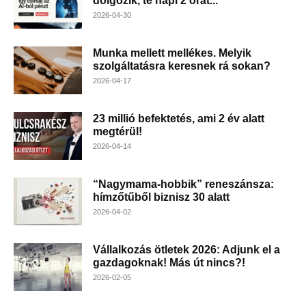
dolgozik, te napi 2 órát...
2026-04-30
Munka mellett mellékes. Melyik
szolgáltatásra keresnek rá sokan?
2026-04-17
23 millió befektetés, ami 2 év alatt
megtérül!
2026-04-14
“Nagymama-hobbik” reneszánsza:
hímzőtűből biznisz 30 alatt
2026-04-02
Vállalkozás ötletek 2026: Adjunk el a
gazdagoknak! Más út nincs?!
2026-02-05