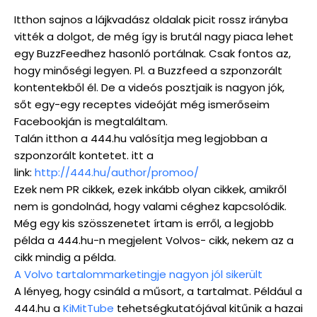
Itthon sajnos a lájkvadász oldalak picit rossz irányba
vitték a dolgot, de még így is brutál nagy piaca lehet
egy BuzzFeedhez hasonló portálnak. Csak fontos az,
hogy minőségi legyen. Pl. a Buzzfeed a szponzorált
kontentekből él. De a videós posztjaik is nagyon jók,
sőt egy-egy receptes videóját még ismerőseim
Facebookján is megtaláltam.
Talán itthon a 444.hu valósítja meg legjobban a
szponzorált kontetet. itt a
link:
http://444.hu/author/promoo/
Ezek nem PR cikkek, ezek inkább olyan cikkek, amikről
nem is gondolnád, hogy valami céghez kapcsolódik.
Még egy kis szösszenetet írtam is erről, a legjobb
példa a 444.hu-n megjelent Volvos- cikk, nekem az a
cikk mindig a példa.
A Volvo tartalommarketingje nagyon jól sikerült
A lényeg, hogy csináld a műsort, a tartalmat. Például a
444.hu a
KiMitTube
tehetségkutatójával kitűnik a hazai