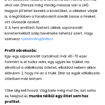
ahol van (Persze még mindig messze van a cél).
Nagyon jól lehet kezelni a követőket, a cikkeket várják
is, a legtöbben a Facebookról szedik össze a híreket,
ott olvassák azokat.
3. A fent említett fizetett cikkek, szponzorált
konetentekből szép bevételre tehetsz szert. Vagy
szervezz
nyereményjátékot.
Profit várakozás:
Egy-egy szponzorált tartalmat már 40-70 ezer
forintért is el tudsz adni, egy ügyes kis trükkel. Ha
elindítod a vállalkozás ötletet, elküldöd nekem akkor
elárulom :), hogy mi az a trükk. (Bár az egyik vállalkozás
ötletben már leírtam.
Tőke alig kell hozzá. Vágj bele még ma! De, azt soha
se felejtsd el,
munka nélkül egy ötlet sem hoz
profitot.