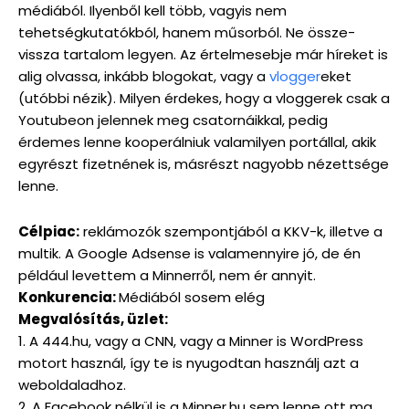
médiából. Ilyenből kell több, vagyis nem
tehetségkutatókból, hanem műsorból. Ne össze-
vissza tartalom legyen. Az értelmesebje már híreket is
alig olvassa, inkább blogokat, vagy a
vlogger
eket
(utóbbi nézik). Milyen érdekes, hogy a vloggerek csak a
Youtubeon jelennek meg csatornáikkal, pedig
érdemes lenne kooperálniuk valamilyen portállal, akik
egyrészt fizetnének is, másrészt nagyobb nézettsége
lenne.
Célpiac:
reklámozók szempontjából a KKV-k, illetve a
multik. A Google Adsense is valamennyire jó, de én
például levettem a Minnerről, nem ér annyit.
Konkurencia:
Médiából sosem elég
Megvalósítás, üzlet:
1. A 444.hu, vagy a CNN, vagy a Minner is WordPress
motort használ, így te is nyugodtan használj azt a
weboldaladhoz.
2. A Facebook nélkül is a Minner.hu sem lenne ott ma,