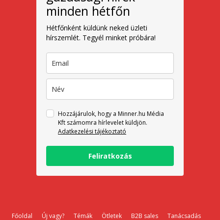
minden hétfőn
Hétfőnként küldünk neked üzleti
hírszemlét. Tegyél minket próbára!
Hozzájárulok, hogy a Minner.hu Média
Kft számomra hírlevelet küldjön.
Adatkezelési tájékoztató
Feliratkozás
Főoldal
Új vagy?
Témák
Ötletek
B2B sales
Tanácsadás