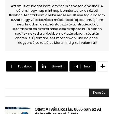
Azt az üzleti blogot írom, amit én is szívesen olvasnék. A
célom, hogy nap mint nap benntartsalak az üzleti
flowban, fenntartsam a lelkesedésed! 10 éve foglalkozom
azzal, hogy vállalkozások működését fejlesztem, újítom
meg. Imádom az üzleti statisztikákat, stratégiákat,
kutatásokat és ezeket mind összekapcsolni. És ebben
segítek neked a cikkekben, oktatásokban, sőt akár
chaten is! Új témám lesz most a work-life balance,
kiegyensúlyozott élet. Mert mindig kell valami új!
Facebook
Linkedin
Email
Keresés
Ötlet: AI vállalkozás, 80%-ban az AI