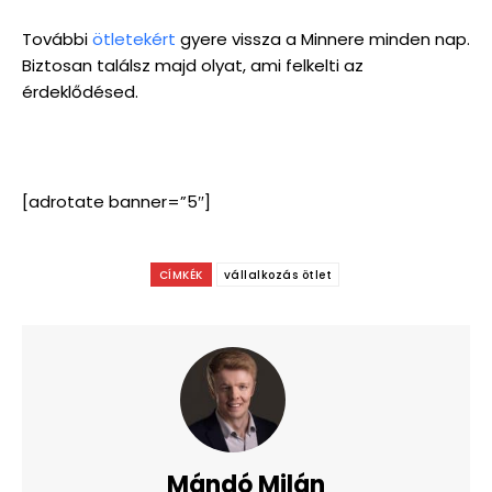
További
ötletekért
gyere vissza a Minnere minden nap.
Biztosan találsz majd olyat, ami felkelti az
érdeklődésed.
[adrotate banner=”5″]
CÍMKÉK
vállalkozás ötlet
Mándó Milán