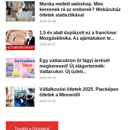
Munka mellett webshop. Mire
keresnek rá az emberek? Webáruház
ötletek statisztikával
2025-10-08
1,5 év alatt duplázott ez a franchise:
Mozgásklinika. Az ajánlatukon te...
2025-03-27
Egy vattacukron öt fagyi árrését
megkeresed! Új slágertermék:
Vattacukor. Új üzleti...
2025-03-14
Vállalkozási ötletek 2025. Piacképes
ötletek a Minnertől
2025-02-02
Tovább a főoldalra!