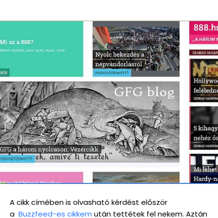
A cikk címében is olvasható kérdést először
a
Buzzfeed-es cikkem
után tettétek fel nekem. Aztán