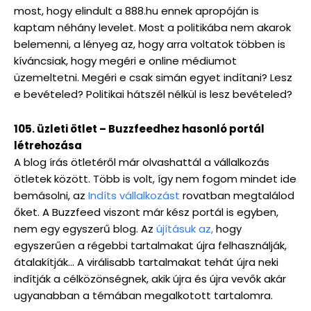
most, hogy elindult a 888.hu ennek apropóján is
kaptam néhány levelet. Most a politikába nem akarok
belemenni, a lényeg az, hogy arra voltatok többen is
kíváncsiak, hogy megéri e online médiumot
üzemeltetni. Megéri e csak simán egyet indítani? Lesz
e bevételed? Politikai hátszél nélkül is lesz bevételed?
105. üzleti ötlet – Buzzfeedhez hasonló portál
létrehozása
A blog írás ötletéről már olvashattál a vállalkozás
ötletek között. Több is volt, így nem fogom mindet ide
bemásolni, az
Indíts vállalkozást
rovatban megtalálod
őket. A Buzzfeed viszont már kész portál is egyben,
nem egy egyszerű blog. Az
újításuk az,
hogy
egyszerűen a régebbi tartalmakat újra felhasználják,
átalakítják… A virálisabb tartalmakat tehát újra neki
indítják a célközönségnek, akik újra és újra vevők akár
ugyanabban a témában megalkotott tartalomra.