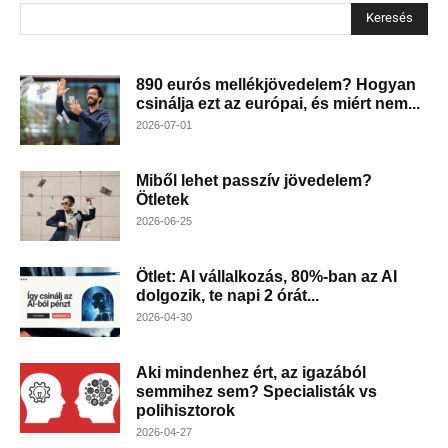
Keresés
890 eurós mellékjövedelem? Hogyan
csinálja ezt az európai, és miért nem...
2026-07-01
Miből lehet passzív jövedelem?
Ötletek
2026-06-25
Ötlet: AI vállalkozás, 80%-ban az AI
dolgozik, te napi 2 órát...
2026-04-30
Aki mindenhez ért, az igazából
semmihez sem? Specialisták vs
polihisztorok
2026-04-27