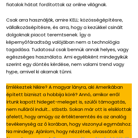
fiatalok hátat fordítottak az online világnak.
Csak arra használják, amire KELL: közösségépítésre,
vállalkozásépítésre, és arra, hogy a kezükkel csinált
dolgoknak piacot teremtsenek. Így a
képernyőfáradtság valójában nem a technológia
tagadása. Tudatosul csak bennük annak helyes, vagy
egészséges használata. Ami egyébként mindegyikük
szerint egy döntés kérdése, nem valami trend vagy
hype, amivel ki akarnak tűnni.
Emlékeztek Nikire? A magyar lányra, aki Amerikában
épített bizniszt a hobbija köré? Annó, amikor erről
írtunk kapott hideget-meleget is, szülői támogatás,
nem nulláról indult… stbstb. Sokan már ott is elsiklottak
afelett, hogy amúgy az értékteremtés és az analóg
tevékenység az ő korában, hogy viszonyul egymáshoz.
Na mindegy. Ajánlom, hogy nézzétek, olvassátok át