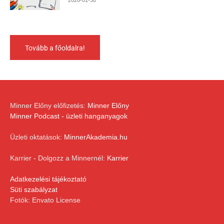
Tovább a főoldalra!
Minner Előny előfizetés:
Minner Előny
Minner Podcast - üzleti hanganyagok
Üzleti oktatások:
MinnerAkademia.hu
Karrier - Dolgozz a Minnernél:
Karrier
Adatkezelési tájékoztató
Süti szabályzat
Fotók: Envato License