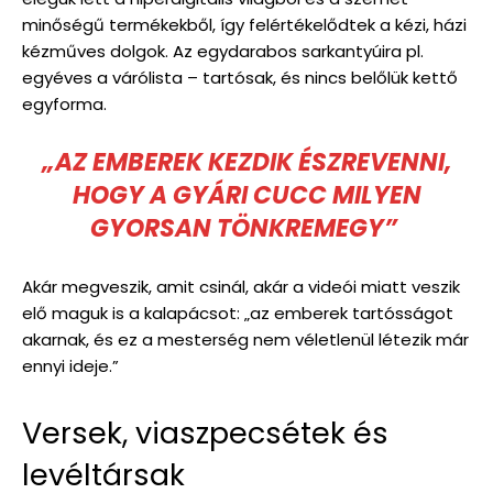
minőségű termékekből, így felértékelődtek a kézi, házi
kézműves dolgok. Az egydarabos sarkantyúira pl.
egyéves a várólista – tartósak, és nincs belőlük kettő
egyforma.
„AZ EMBEREK KEZDIK ÉSZREVENNI,
HOGY A GYÁRI CUCC MILYEN
GYORSAN TÖNKREMEGY”
Akár megveszik, amit csinál, akár a videói miatt veszik
elő maguk is a kalapácsot: „az emberek tartósságot
akarnak, és ez a mesterség nem véletlenül létezik már
ennyi ideje.”
Versek, viaszpecsétek és
levéltársak