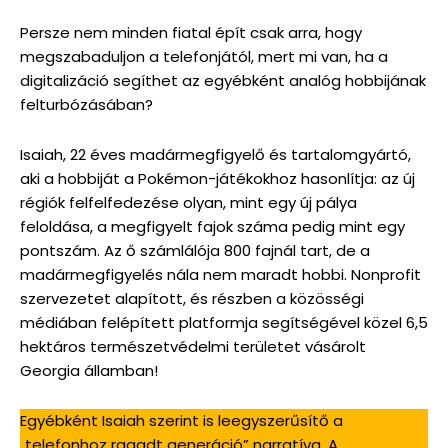
Persze nem minden fiatal épít csak arra, hogy
megszabaduljon a telefonjától, mert mi van, ha a
digitalizáció segíthet az egyébként analóg hobbijának
felturbózásában?
Isaiah, 22 éves madármegfigyelő és tartalomgyártó,
aki a hobbiját a Pokémon-játékokhoz hasonlítja: az új
régiók felfelfedezése olyan, mint egy új pálya
feloldása, a megfigyelt fajok száma pedig mint egy
pontszám. Az ő számlálója 800 fajnál tart, de a
madármegfigyelés nála nem maradt hobbi. Nonprofit
szervezetet alapított, és részben a közösségi
médiában felépített platformja segítségével közel 6,5
hektáros természetvédelmi területet vásárolt
Georgia államban!
Egyébként Isaiah szerint is leegyszerűsítő a
„telefonhoz ragadt generáció” narratíva. A