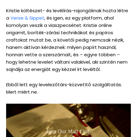
Kristie költészet- és levélírás-rajongóknak hozta létre
a
Verse & Sippet
, és igen, ez egy platform, ahol
komolyan veszik a viaszpecsétet. Kristie online
origamit, boríték-zárási technikákat és papíros
craftokat mutat be, a követői pedig nemcsak nézik,
hanem aktívan kérdeznek: milyen papírt használ,
honnan vette a szerszámait, és – egyre többen –
hogy lehetne levelet váltani valakivel, aki szintén nem
sajnálja az energiát egy kézzel írt levéltől.
Ebből lett egy levelezőtárs-közvetítő szolgáltatás.
Mert miért ne.