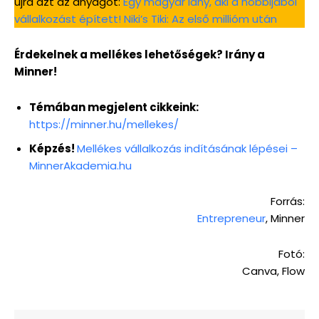
újra azt az anyagot:
Egy magyar lány, aki a hobbijából
vállalkozást épített! Niki’s Tiki: Az első millióm után
Érdekelnek a mellékes lehetőségek? Irány a
Minner!
Témában megjelent cikkeink:
https://minner.hu/mellekes/
Képzés!
Mellékes vállalkozás indításának lépései –
MinnerAkademia.hu
Forrás:
Entrepreneur
, Minner
Fotó:
Canva, Flow