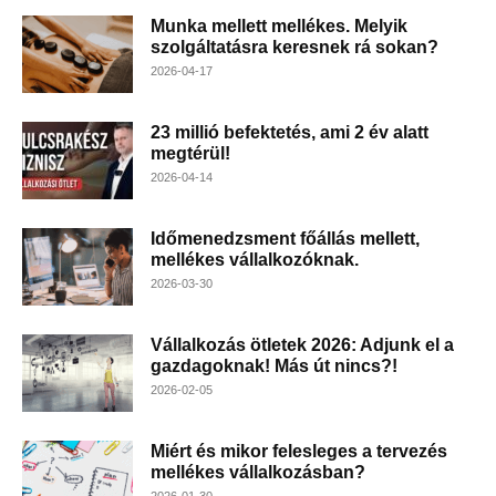
Munka mellett mellékes. Melyik
szolgáltatásra keresnek rá sokan?
2026-04-17
23 millió befektetés, ami 2 év alatt
megtérül!
2026-04-14
Időmenedzsment főállás mellett,
mellékes vállalkozóknak.
2026-03-30
Vállalkozás ötletek 2026: Adjunk el a
gazdagoknak! Más út nincs?!
2026-02-05
Miért és mikor felesleges a tervezés
mellékes vállalkozásban?
2026-01-30