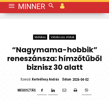
MINNER
Mellékes
Vállalkozás ötletek
“Nagymama-hobbik”
reneszánsza: hímzőtűből
biznisz 30 alatt
Dátum
Szerző:
Kertvéllesy András
2026-04-02
MEGOSZTÁS