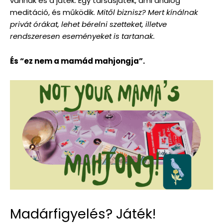
vannak és a játék. Egy társasjáték, ami analóg
meditáció, és működik.
Mitől biznisz? Mert kínálnak
privát órákat, lehet bérelni szetteket, illetve
rendszeresen eseményeket is tartanak.
És “ez nem a mamád mahjongja”.
Madárfigyelés? Játék!