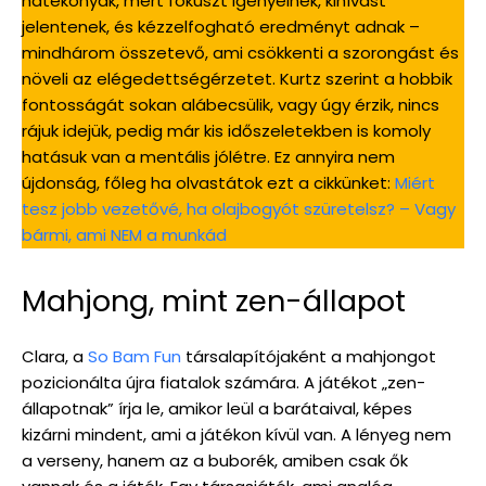
hatékonyak, mert fókuszt igényelnek, kihívást
jelentenek, és kézzelfogható eredményt adnak –
mindhárom összetevő, ami csökkenti a szorongást és
növeli az elégedettségérzetet. Kurtz szerint a hobbik
fontosságát sokan alábecsülik, vagy úgy érzik, nincs
rájuk idejük, pedig már kis időszeletekben is komoly
hatásuk van a mentális jólétre. Ez annyira nem
újdonság, főleg ha olvastátok ezt a cikkünket:
Miért
tesz jobb vezetővé, ha olajbogyót szüretelsz? – Vagy
bármi, ami NEM a munkád
Mahjong, mint zen-állapot
Clara, a
So Bam Fun
társalapítójaként a mahjongot
pozicionálta újra fiatalok számára. A játékot „zen-
állapotnak” írja le, amikor leül a barátaival, képes
kizárni mindent, ami a játékon kívül van. A lényeg nem
a verseny, hanem az a buborék, amiben csak ők