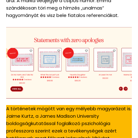
árul. A márka védjegye a csípős humor: Emma
szándékosan töri meg a hímzés „unalmas”
hagyományát és visz bele fiatalos referenciákat.
A történetek mögött van egy mélyebb magyarázat is.
Jaime Kurtz, a James Madison University
boldogságkutatással foglalkozó pszichológia
professzora szerint ezek a tevékenységek azért