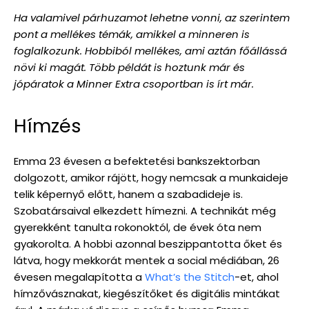
Ha valamivel párhuzamot lehetne vonni, az szerintem
pont a mellékes témák, amikkel a minneren is
foglalkozunk. Hobbiból mellékes, ami aztán főállássá
növi ki magát. Több példát is hoztunk már és
jópáratok a Minner Extra csoportban is írt már.
Hímzés
Emma 23 évesen a befektetési bankszektorban
dolgozott, amikor rájött, hogy nemcsak a munkaideje
telik képernyő előtt, hanem a szabadideje is.
Szobatársaival elkezdett hímezni. A technikát még
gyerekként tanulta rokonoktól, de évek óta nem
gyakorolta. A hobbi azonnal beszippantotta őket és
látva, hogy mekkorát mentek a social médiában, 26
évesen megalapította a
What’s the Stitch
-et, ahol
hímzővásznakat, kiegészítőket és digitális mintákat