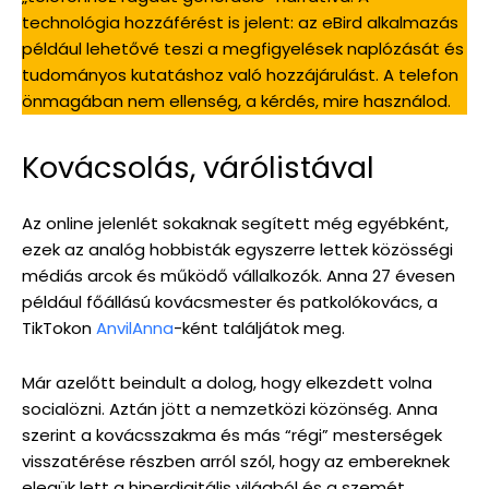
technológia hozzáférést is jelent: az eBird alkalmazás
például lehetővé teszi a megfigyelések naplózását és
tudományos kutatáshoz való hozzájárulást. A telefon
önmagában nem ellenség, a kérdés, mire használod.
Kovácsolás, várólistával
Az online jelenlét sokaknak segített még egyébként,
ezek az analóg hobbisták egyszerre lettek közösségi
médiás arcok és működő vállalkozók. Anna 27 évesen
például főállású kovácsmester és patkolókovács, a
TikTokon
AnvilAnna
-ként találjátok meg.
Már azelőtt beindult a dolog, hogy elkezdett volna
socialözni. Aztán jött a nemzetközi közönség. Anna
szerint a kovácsszakma és más “régi” mesterségek
visszatérése részben arról szól, hogy az embereknek
elegük lett a hiperdigitális világból és a szemét