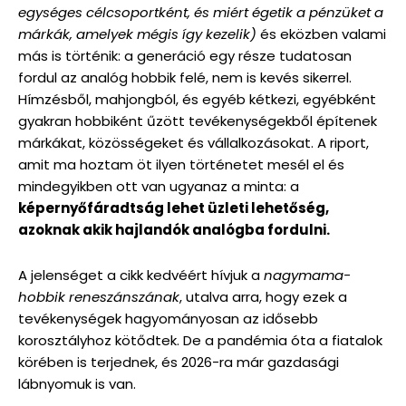
egységes célcsoportként, és miért égetik a pénzüket a
márkák, amelyek mégis így kezelik)
és eközben valami
más is történik: a generáció egy része tudatosan
fordul az analóg hobbik felé, nem is kevés sikerrel.
Hímzésből, mahjongból, és egyéb kétkezi, egyébként
gyakran hobbiként űzött tevékenységekből építenek
márkákat, közösségeket és vállalkozásokat. A riport,
amit ma hoztam öt ilyen történetet mesél el és
mindegyikben ott van ugyanaz a minta: a
képernyőfáradtság lehet üzleti lehetőség,
azoknak akik hajlandók analógba fordulni.
A jelenséget a cikk kedvéért hívjuk a
nagymama-
hobbik reneszánszának
, utalva arra, hogy ezek a
tevékenységek hagyományosan az idősebb
korosztályhoz kötődtek. De a pandémia óta a fiatalok
körében is terjednek, és 2026-ra már gazdasági
lábnyomuk is van.