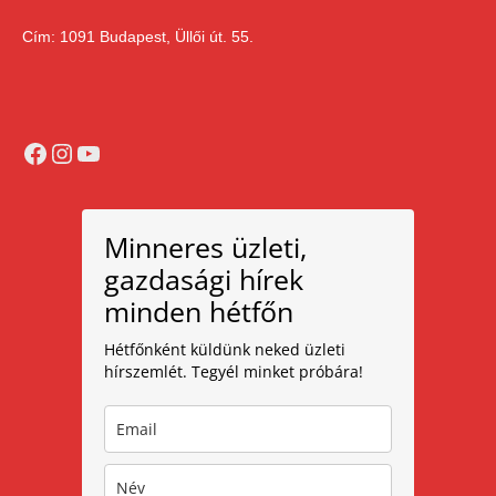
Cím: 1091 Budapest, Üllői út. 55.
Facebook
Instagram
YouTube
Minneres üzleti,
gazdasági hírek
minden hétfőn
Hétfőnként küldünk neked üzleti
hírszemlét. Tegyél minket próbára!