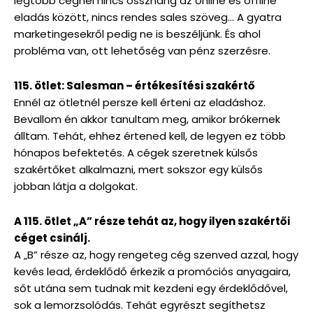
legtöbb cégnél nincs összhang az online és offline
eladás között, nincs rendes sales szöveg… A gyatra
marketingesekről pedig ne is beszéljünk. És ahol
probléma van, ott lehetőség van pénz szerzésre.
115. ötlet: Salesman – értékesítési szakértő
Ennél az ötletnél persze kell érteni az eladáshoz.
Bevallom én akkor tanultam meg, amikor brókernek
álltam. Tehát, ehhez értened kell, de legyen ez több
hónapos befektetés. A cégek szeretnek külsős
szakértőket alkalmazni, mert sokszor egy külsős
jobban látja a dolgokat.
A 115. ötlet „A” része tehát az, hogy ilyen szakértői
céget csinálj.
A „B” része az, hogy rengeteg cég szenved azzal, hogy
kevés lead, érdeklődő érkezik a promóciós anyagaira,
sőt utána sem tudnak mit kezdeni egy érdeklődővel,
sok a lemorzsolódás. Tehát egyrészt segíthetsz