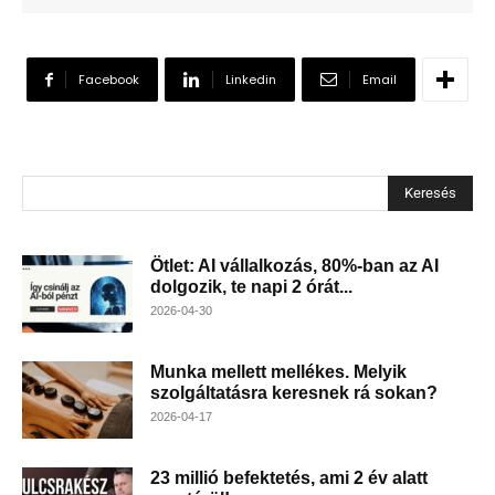
Facebook
Linkedin
Email
Keresés
Ötlet: AI vállalkozás, 80%-ban az AI
dolgozik, te napi 2 órát...
2026-04-30
Munka mellett mellékes. Melyik
szolgáltatásra keresnek rá sokan?
2026-04-17
23 millió befektetés, ami 2 év alatt