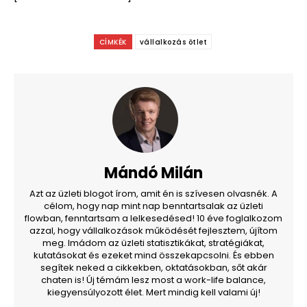
CÍMKÉK
vállalkozás ötlet
Mándó Milán
Azt az üzleti blogot írom, amit én is szívesen olvasnék. A
célom, hogy nap mint nap benntartsalak az üzleti
flowban, fenntartsam a lelkesedésed! 10 éve foglalkozom
azzal, hogy vállalkozások működését fejlesztem, újítom
meg. Imádom az üzleti statisztikákat, stratégiákat,
kutatásokat és ezeket mind összekapcsolni. És ebben
segítek neked a cikkekben, oktatásokban, sőt akár
chaten is! Új témám lesz most a work-life balance,
kiegyensúlyozott élet. Mert mindig kell valami új!