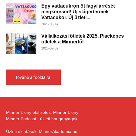
Egy vattacukron öt fagyi árrését
megkeresed! Új slágertermék:
Vattacukor. Új üzleti...
2025-03-14
Vállalkozási ötletek 2025. Piacképes
ötletek a Minnertől
2025-02-02
Tovább a főoldalra!
Minner Előny előfizetés:
Minner Előny
Minner Podcast - üzleti hanganyagok
Üzleti oktatások:
MinnerAkademia.hu