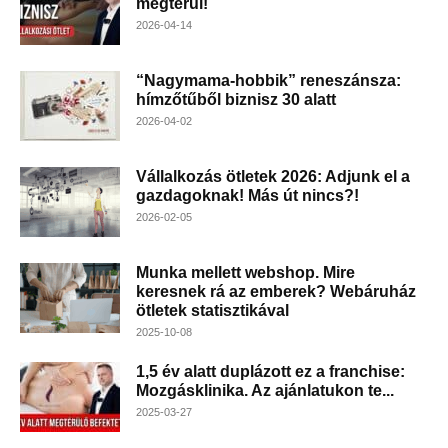
megtérül!
2026-04-14
“Nagymama-hobbik” reneszánsza:
hímzőtűből biznisz 30 alatt
2026-04-02
Vállalkozás ötletek 2026: Adjunk el a
gazdagoknak! Más út nincs?!
2026-02-05
Munka mellett webshop. Mire
keresnek rá az emberek? Webáruház
ötletek statisztikával
2025-10-08
1,5 év alatt duplázott ez a franchise:
Mozgásklinika. Az ajánlatukon te...
2025-03-27