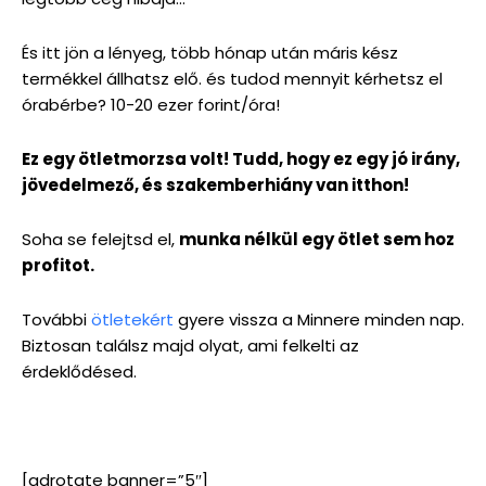
És itt jön a lényeg, több hónap után máris kész
termékkel állhatsz elő. és tudod mennyit kérhetsz el
órabérbe? 10-20 ezer forint/óra!
Ez egy ötletmorzsa volt! Tudd, hogy ez egy jó irány,
jövedelmező, és szakemberhiány van itthon!
Soha se felejtsd el,
munka nélkül egy ötlet sem hoz
profitot.
További
ötletekért
gyere vissza a Minnere minden nap.
Biztosan találsz majd olyat, ami felkelti az
érdeklődésed.
[adrotate banner=”5″]