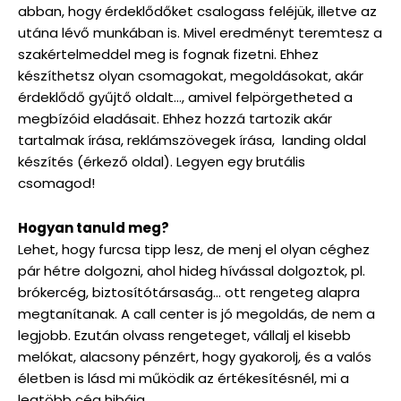
abban, hogy érdeklődőket csalogass feléjük, illetve az
utána lévő munkában is. Mivel eredményt teremtesz a
szakértelmeddel meg is fognak fizetni. Ehhez
készíthetsz olyan csomagokat, megoldásokat, akár
érdeklődő gyűjtő oldalt…, amivel felpörgetheted a
megbízóid eladásait. Ehhez hozzá tartozik akár
tartalmak írása, reklámszövegek írása, landing oldal
készítés (érkező oldal). Legyen egy brutális
csomagod!
Hogyan tanuld meg?
Lehet, hogy furcsa tipp lesz, de menj el olyan céghez
pár hétre dolgozni, ahol hideg hívással dolgoztok, pl.
brókercég, biztosítótársaság… ott rengeteg alapra
megtanítanak. A call center is jó megoldás, de nem a
legjobb. Ezután olvass rengeteget, vállalj el kisebb
melókat, alacsony pénzért, hogy gyakorolj, és a valós
életben is lásd mi működik az értékesítésnél, mi a
legtöbb cég hibája…