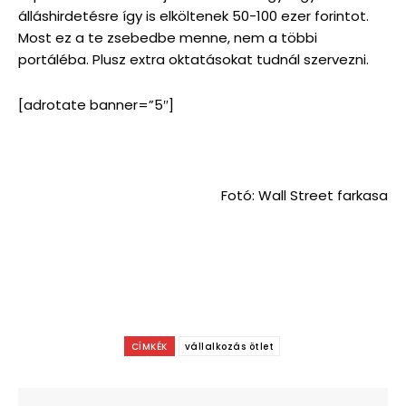
álláshirdetésre így is elköltenek 50-100 ezer forintot.
Most ez a te zsebedbe menne, nem a többi
portáléba. Plusz extra oktatásokat tudnál szervezni.
[adrotate banner=”5″]
Fotó: Wall Street farkasa
CÍMKÉK
vállalkozás ötlet