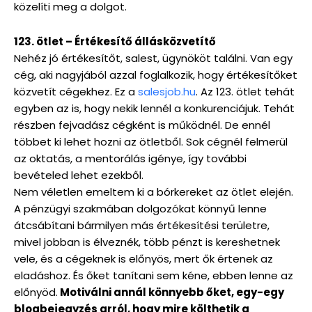
közelíti meg a dolgot.
123. ötlet – Értékesítő állásközvetítő
Nehéz jó értékesítőt, salest, ügynököt találni. Van egy
cég, aki nagyjából azzal foglalkozik, hogy értékesítőket
közvetít cégekhez. Ez a
salesjob.hu
. Az 123. ötlet tehát
egyben az is, hogy nekik lennél a konkurenciájuk. Tehát
részben fejvadász cégként is működnél. De ennél
többet ki lehet hozni az ötletből. Sok cégnél felmerül
az oktatás, a mentorálás igénye, így további
bevételed lehet ezekből.
Nem véletlen emeltem ki a bórkereket az ötlet elején.
A pénzügyi szakmában dolgozókat könnyű lenne
átcsábítani bármilyen más értékesítési területre,
mivel jobban is élveznék, több pénzt is kereshetnek
vele, és a cégeknek is előnyös, mert ők értenek az
eladáshoz. És őket tanítani sem kéne, ebben lenne az
előnyöd.
Motiválni annál könnyebb őket, egy-egy
blogbejegyzés arról, hogy mire költhetik a