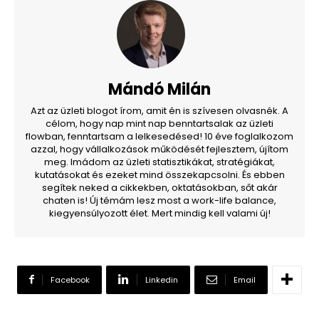
Mándó Milán
Azt az üzleti blogot írom, amit én is szívesen olvasnék. A
célom, hogy nap mint nap benntartsalak az üzleti
flowban, fenntartsam a lelkesedésed! 10 éve foglalkozom
azzal, hogy vállalkozások működését fejlesztem, újítom
meg. Imádom az üzleti statisztikákat, stratégiákat,
kutatásokat és ezeket mind összekapcsolni. És ebben
segítek neked a cikkekben, oktatásokban, sőt akár
chaten is! Új témám lesz most a work-life balance,
kiegyensúlyozott élet. Mert mindig kell valami új!
Facebook
Linkedin
Email