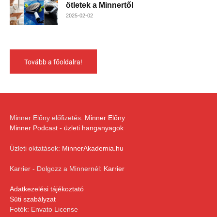
ötletek a Minnertől
2025-02-02
Tovább a főoldalra!
Minner Előny előfizetés:
Minner Előny
Minner Podcast - üzleti hanganyagok
Üzleti oktatások:
MinnerAkademia.hu
Karrier - Dolgozz a Minnernél:
Karrier
Adatkezelési tájékoztató
Süti szabályzat
Fotók: Envato License