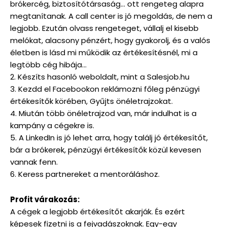
brókercég, biztosítótársaság… ott rengeteg alapra
megtanítanak. A call center is jó megoldás, de nem a
legjobb. Ezután olvass rengeteget, vállalj el kisebb
melókat, alacsony pénzért, hogy gyakorolj, és a valós
életben is lásd mi működik az értékesítésnél, mi a
legtöbb cég hibája…
2. Készíts hasonló weboldalt, mint a Salesjob.hu
3. Kezdd el Facebookon reklámozni főleg pénzügyi
értékesítők körében, Gyűjts önéletrajzokat.
4. Miután több önéletrajzod van, már indulhat is a
kampány a cégekre is.
5. A LinkedIn is jó lehet arra, hogy találj jó értékesítőt,
bár a brókerek, pénzügyi értékesítők közül kevesen
vannak fenn.
6. Keress partnereket a mentoráláshoz.
Profit várakozás:
A cégek a legjobb értékesítőt akarják. És ezért
képesek fizetni is a fejvadászoknak. Egy-egy