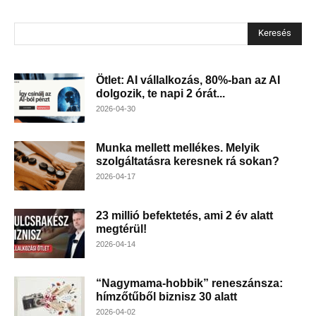
Keresés
Ötlet: AI vállalkozás, 80%-ban az AI
dolgozik, te napi 2 órát...
2026-04-30
Munka mellett mellékes. Melyik
szolgáltatásra keresnek rá sokan?
2026-04-17
23 millió befektetés, ami 2 év alatt
megtérül!
2026-04-14
“Nagymama-hobbik” reneszánsza:
hímzőtűből biznisz 30 alatt
2026-04-02