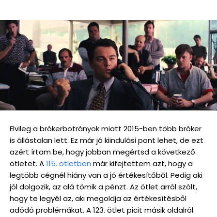
Elvileg a brókerbotrányok miatt 2015-ben több bróker
is állástalan lett. Ez már jó kiindulási pont lehet, de ezt
azért írtam be, hogy jobban megértsd a következő
ötletet. A
115. ötletben
már kifejtettem azt, hogy a
legtöbb cégnél hiány van a jó értékesítőből. Pedig aki
jól dolgozik, az alá tömik a pénzt. Az ötlet arról szólt,
hogy te legyél az, aki megoldja az értékesítésből
adódó problémákat. A 123. ötlet picit másik oldalról