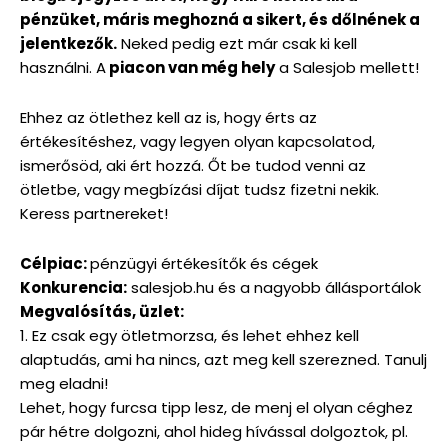
pénzüket, máris meghozná a sikert, és dőlnének a
jelentkezők.
Neked pedig ezt már csak ki kell
használni. A
piacon van még hely
a Salesjob mellett!
Ehhez az ötlethez kell az is, hogy érts az
értékesítéshez, vagy legyen olyan kapcsolatod,
ismerősöd, aki ért hozzá. Őt be tudod venni az
ötletbe, vagy megbízási díjat tudsz fizetni nekik.
Keress partnereket!
Célpiac:
pénzügyi értékesítők és cégek
Konkurencia:
salesjob.hu és a nagyobb állásportálok
Megvalósítás, üzlet:
1. Ez csak egy ötletmorzsa, és lehet ehhez kell
alaptudás, ami ha nincs, azt meg kell szerezned. Tanulj
meg eladni!
Lehet, hogy furcsa tipp lesz, de menj el olyan céghez
pár hétre dolgozni, ahol hideg hívással dolgoztok, pl.