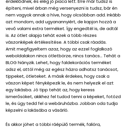
érdeklődnek, és elég jó piaca lett. Erre már tudsz is
építeni, mivel árban még versenyezni is tudsz, bár én
nem vagyok annak a híve, hogy olcsóbban add. Inkább
azt mondom, add ugyanannyiért, de kapjon hozzá a
vevő valami extra terméket. Így engedtél is, de adtál
is. Az ötlet alapja tehát ezek a több részes
vászonképek értékesítése. A többi csak ráadás.
Amit megfigyeltem azaz, hogy az ezzel foglalkozó
weboldalakon nincs ötletbörze, nincs tanács… Tehát a
BLOG hiányzik. Lehet, hogy faldekorációs terméket
adsz el, attól még az egész házra adhatsz tanácsot,
tippeket, ötleteket. A másik érdekes, hogy csak a
vászon képet fényképezik le, és nem helyezik el azt
egy lakásba. Jó tipp tehát az, hogy keress
ismerősöket, akikhez fel tudod tenni a képeket, fotózd
le, és úgy tedd fel a webáruházba. Jobban oda tudja
képzelni a lakásába a vásárló.
És akkor jöhet a többi ráépülő termék, falióra,