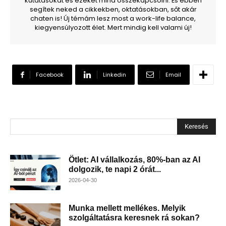
kutatásokat és ezeket mind összekapcsolni. És ebben
segítek neked a cikkekben, oktatásokban, sőt akár
chaten is! Új témám lesz most a work-life balance,
kiegyensúlyozott élet. Mert mindig kell valami új!
Facebook
Linkedin
Email
Keresés
Ötlet: AI vállalkozás, 80%-ban az AI
dolgozik, te napi 2 órát...
2026-04-30
Munka mellett mellékes. Melyik
szolgáltatásra keresnek rá sokan?