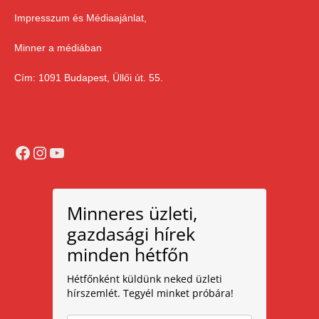
Impresszum és Médiaajánlat,
Minner a médiában
Cím: 1091 Budapest, Üllői út. 55.
Facebook
Instagram
YouTube
Minneres üzleti,
gazdasági hírek
minden hétfőn
Hétfőnként küldünk neked üzleti
hírszemlét. Tegyél minket próbára!