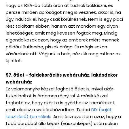
hogy az IKEA-ba több órán át tudnak bóklászni, és
persze minden apróságot meg is vesznek, akkor is, ha
úgy indultak el, hogy csak körülnéznek. Nem is egy piaci
rést találtam ebben, hanem azt mondom egy olyan
lehetőséget, amit még kevesen fogtak meg. Mindig
elgondolkozok azon, hogy az emberek miért mennek
például Butlersbe, piszok drága. És mégis sokan
vásárolnak ott. Vágjunk is bele, nézzük meg mi lesz az
új ötlet.
97. ötlet – faldekorációs webáruház, lakásdekor
webáruház
Ez valamennyire kézzel fogható ötlet is, mivel akár
fizikai boltot is érdemes rá nyitni. A másik kézzel
fogható az, hogy akár te is gyárthatsz termékeket,
amit eladsz a webáruházadban. Tudod
DIY (saját
készítésű) termékek.
Amit észrevettem azaz, hogy a
több darabból álló képek (vászonképek) után sokan