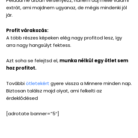
Például ne árban versenyezz, hanem adj mellé valami
extrát, ami majdnem ugyanaz, de mégis mindenki jól
jár.
Profit várakozás:
A több részes képeken elég nagy profitod lesz, így
arra nagy hangsúlyt fektess.
Azt soha se felejtsd el,
munka nélkül egy ötlet sem
hoz profitot.
További
ötletekért
gyere vissza a Minnere minden nap.
Biztosan találsz majd olyat, ami felkelti az
érdeklődésed
[adrotate banner=”5″]