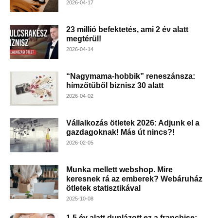
2026-04-17
23 millió befektetés, ami 2 év alatt
megtérül!
2026-04-14
“Nagymama-hobbik” reneszánsza:
hímzőtűből biznisz 30 alatt
2026-04-02
Vállalkozás ötletek 2026: Adjunk el a
gazdagoknak! Más út nincs?!
2026-02-05
Munka mellett webshop. Mire
keresnek rá az emberek? Webáruház
ötletek statisztikával
2025-10-08
1,5 év alatt duplázott ez a franchise: