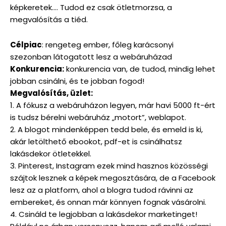
képkeretek…. Tudod ez csak ötletmorzsa, a
megvalósítás a tiéd.
Célpiac
: rengeteg ember, főleg karácsonyi
szezonban látogatott lesz a webáruházad
Konkurencia:
konkurencia van, de tudod, mindig lehet
jobban csinálni, és te jobban fogod!
Megvalósítás, üzlet:
1. A fókusz a webáruházon legyen, már havi 5000 ft-ért
is tudsz bérelni webáruház „motort”, weblapot.
2. A blogot mindenképpen tedd bele, és emeld is ki,
akár letölthető ebookot, pdf-et is csinálhatsz
lakásdekor ötletekkel.
3. Pinterest, Instagram ezek mind hasznos közösségi
szájtok lesznek a képek megosztására, de a Facebook
lesz az a platform, ahol a blogra tudod rávinni az
embereket, és onnan már könnyen fognak vásárolni.
4. Csináld te legjobban a lakásdekor marketinget!