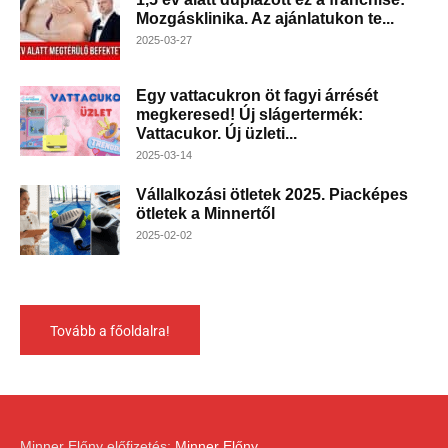
Mozgásklinika. Az ajánlatukon te...
2025-03-27
Egy vattacukron öt fagyi árrését
megkeresed! Új slágertermék:
Vattacukor. Új üzleti...
2025-03-14
Vállalkozási ötletek 2025. Piacképes
ötletek a Minnertől
2025-02-02
Tovább a főoldalra!
Minner Előny előfizetés:
Minner Előny