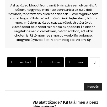
Azt az üzleti blogot írom, amit én is szívesen olvasnék. A
célom, hogy nap mint nap benntartsalak az üzleti
flowban, fenntartsam a lelkesedésed! 10 éve foglalkozom
azzal, hogy vállalkozások működését fejlesztem, újítom
meg. Imádom az üzleti statisztikákat, stratégiákat,
kutatásokat és ezeket mind összekapcsolni. És ebben
segítek neked a cikkekben, oktatásokban, sőt akár
chaten is! Új témám lesz most a work-life balance,
kiegyensúlyozott élet. Mert mindig kell valami új!
Facebook
Linkedin
Email
Keresés
VB alatt tőzsde? Kit talál meg a pénz
idén nyáron?