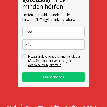
minden hétfőn
Hétfőnként küldünk neked üzleti
hírszemlét. Tegyél minket próbára!
Hozzájárulok, hogy a Minner.hu Média
Kft számomra hírlevelet küldjön.
Adatkezelési tájékoztató
Feliratkozás
Főoldal
Új vagy?
Témák
Ötletek
B2B sales
Tanácsadás