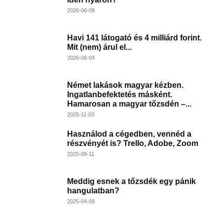
2026-06-09
Havi 141 látogató és 4 milliárd forint.
Mit (nem) árul el...
2026-06-04
Német lakások magyar kézben.
Ingatlanbefektetés másként.
Hamarosan a magyar tőzsdén –...
2025-11-03
Használod a cégedben, vennéd a
részvényét is? Trello, Adobe, Zoom
2025-09-11
Meddig esnek a tőzsdék egy pánik
hangulatban?
2025-04-09