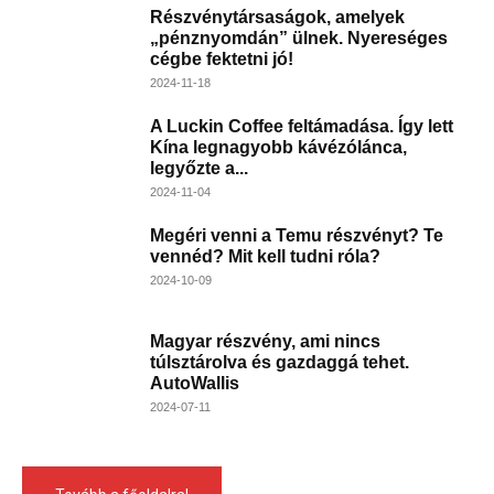
Részvénytársaságok, amelyek
„pénznyomdán” ülnek. Nyereséges
cégbe fektetni jó!
2024-11-18
A Luckin Coffee feltámadása. Így lett
Kína legnagyobb kávézólánca,
legyőzte a...
2024-11-04
Megéri venni a Temu részvényt? Te
vennéd? Mit kell tudni róla?
2024-10-09
Magyar részvény, ami nincs
túlsztárolva és gazdaggá tehet.
AutoWallis
2024-07-11