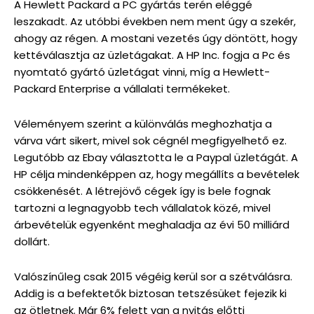
A Hewlett Packard a PC gyártás terén eléggé
leszakadt. Az utóbbi években nem ment úgy a szekér,
ahogy az régen. A mostani vezetés úgy döntött, hogy
kettéválasztja az üzletágakat. A HP Inc. fogja a Pc és
nyomtató gyártó üzletágat vinni, míg a Hewlett-
Packard Enterprise a vállalati termékeket.
Véleményem szerint a különválás meghozhatja a
várva várt sikert, mivel sok cégnél megfigyelhető ez.
Legutóbb az Ebay választotta le a Paypal üzletágát. A
HP célja mindenképpen az, hogy megállíts a bevételek
csökkenését. A létrejövő cégek így is bele fognak
tartozni a legnagyobb tech vállalatok közé, mivel
árbevételük egyenként meghaladja az évi 50 milliárd
dollárt.
Valószínűleg csak 2015 végéig kerül sor a szétválásra.
Addig is a befektetők biztosan tetszésüket fejezik ki
az ötletnek. Már 6% felett van a nyitás előtti