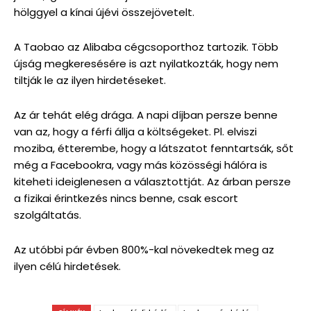
hölggyel a kínai újévi összejövetelt.
A Taobao az Alibaba cégcsoporthoz tartozik. Több
újság megkeresésére is azt nyilatkozták, hogy nem
tiltják le az ilyen hirdetéseket.
Az ár tehát elég drága. A napi díjban persze benne
van az, hogy a férfi állja a költségeket. Pl. elviszi
moziba, étterembe, hogy a látszatot fenntartsák, sőt
még a Facebookra, vagy más közösségi hálóra is
kiteheti ideiglenesen a választottját. Az árban persze
a fizikai érintkezés nincs benne, csak escort
szolgáltatás.
Az utóbbi pár évben 800%-kal növekedtek meg az
ilyen célú hirdetések.