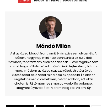
CÍMKÉK
taobao férfi bérlés
taobao pár bérlés
Mándó Milán
Azt az üzleti blogot írom, amit én is szívesen olvasnék. A
célom, hogy nap mint nap benntartsalak az üzleti
flowban, fenntartsam a lelkesedésed! 10 éve foglalkozom
azzal, hogy vállalkozások működését fejlesztem, újítom
meg. Imádom az üzleti statisztikákat, stratégiákat,
kutatásokat és ezeket mind összekapcsolni. És ebben
segítek neked a cikkekben, oktatásokban, sőt akár
chaten is! Új témám lesz most a work-life balance,
kiegyensúlyozott élet. Mert mindig kell valami új!