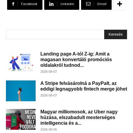
Facebook
Linkedin
Email
Keresés
Landing page A-tól Z-ig: Amit a
magasan konvertáló promóciós
oldalakról tudnod...
2026-08-07
A Stripe felvásárolná a PayPalt, az
eddigi legnagyobb fintech merge jöhet
2026-08-07
Magyar milliomosok, az Uber nagy
húzása, elszabadult mesterséges
intelligencia és a...
2026-08-05