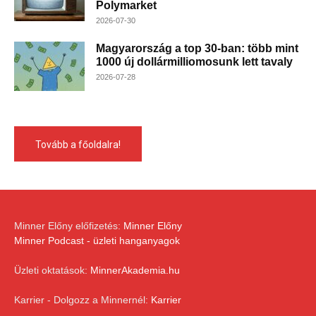
Polymarket
2026-07-30
Magyarország a top 30-ban: több mint
1000 új dollármilliomosunk lett tavaly
2026-07-28
Tovább a főoldalra!
Minner Előny előfizetés:
Minner Előny
Minner Podcast - üzleti hanganyagok
Üzleti oktatások:
MinnerAkademia.hu
Karrier - Dolgozz a Minnernél:
Karrier