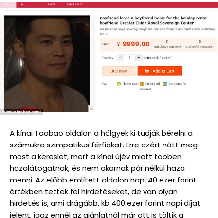
A kínai Taobao oldalon a hölgyek ki tudják bérelni a
számukra szimpatikus férfiakat. Erre azért nőtt meg
most a kereslet, mert a kínai újév miatt többen
hazalátogatnak, és nem akarnak pár nélkül haza
menni. Az előbb említett oldalon napi 40 ezer forint
értékben tettek fel hirdetéseket, de van olyan
hirdetés is, ami drágább, kb 400 ezer forint napi díjat
jelent, igaz ennél az ajánlatnál már ott is töltik a