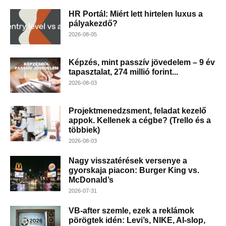
HR Portál: Miért lett hirtelen luxus a
pályakezdő?
2026-08-05
Képzés, mint passzív jövedelem – 9 év
tapasztalat, 274 millió forint...
2026-08-03
Projektmenedzsment, feladat kezelő
appok. Kellenek a cégbe? (Trello és a
többiek)
2026-08-03
Nagy visszatérések versenye a
gyorskaja piacon: Burger King vs.
McDonald’s
2026-07-31
VB-after szemle, ezek a reklámok
pörögtek idén: Levi’s, NIKE, AI-slop,