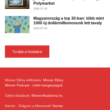
Polymarket
2026-07-30
Magyarország a top 30-ban: több mint
1000 új dollármilliomosunk lett tavaly
2026-07-28
Tovább a főoldalra!
Minner Előny előfizetés:
Minner Előny
Minner Podcast - üzleti hanganyagok
Üzleti oktatások:
MinnerAkademia.hu
Karrier - Dolgozz a Minnernél:
Karrier