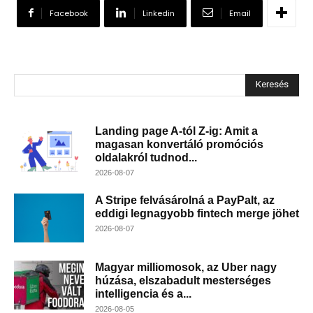
Facebook
Linkedin
Email
Keresés
Landing page A-tól Z-ig: Amit a
magasan konvertáló promóciós
oldalakról tudnod...
2026-08-07
A Stripe felvásárolná a PayPalt, az
eddigi legnagyobb fintech merge jöhet
2026-08-07
Magyar milliomosok, az Uber nagy
húzása, elszabadult mesterséges
intelligencia és a...
2026-08-05