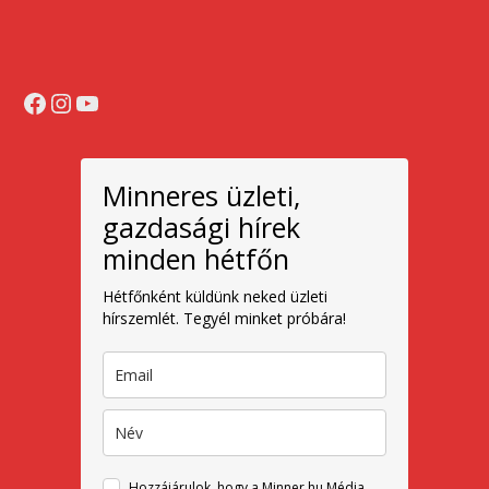
Facebook
Instagram
YouTube
Minneres üzleti,
gazdasági hírek
minden hétfőn
Hétfőnként küldünk neked üzleti
hírszemlét. Tegyél minket próbára!
Hozzájárulok, hogy a Minner.hu Média