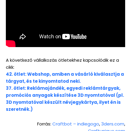
A következő vállalkozás ötletekhez kapcsolódik ez a
cikk:
42. ötlet: Webshop, amiben a vásárló kiválasztja a
tárgyat, és te kinyomtatod neki.
37. ötlet: Reklámajándék, egyedi reklámtárgyak,
promóciós anyagok készítése 3D nyomtatóval (pl.
3D nyomtatóval készült névjegykártya, ilyet én is
szeretnék.)
Forrás:
Craftbot – indiegogo
,
3ders.com
,
Craftunique.com