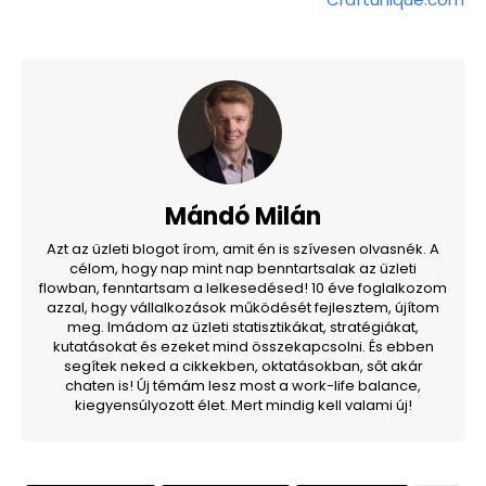
Mándó Milán
Azt az üzleti blogot írom, amit én is szívesen olvasnék. A
célom, hogy nap mint nap benntartsalak az üzleti
flowban, fenntartsam a lelkesedésed! 10 éve foglalkozom
azzal, hogy vállalkozások működését fejlesztem, újítom
meg. Imádom az üzleti statisztikákat, stratégiákat,
kutatásokat és ezeket mind összekapcsolni. És ebben
segítek neked a cikkekben, oktatásokban, sőt akár
chaten is! Új témám lesz most a work-life balance,
kiegyensúlyozott élet. Mert mindig kell valami új!