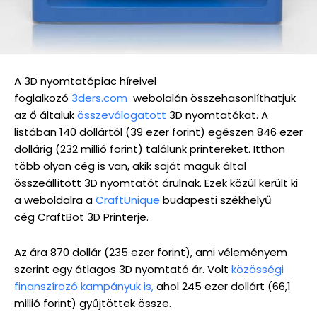
A 3D nyomtatópiac híreivel
foglalkozó
3ders.com
webolalán összehasonlíthatjuk
az ő általuk
összeválogatott
3D nyomtatókat. A
listában 140 dollártól (39 ezer forint) egészen 846 ezer
dollárig (232 millió forint) találunk printereket. Itthon
több olyan cég is van, akik saját maguk által
összeállított 3D nyomtatót árulnak. Ezek közül került ki
a weboldalra a
CraftUnique
budapesti székhelyű
cég CraftBot 3D Printerje.
Az ára 870 dollár (235 ezer forint), ami véleményem
szerint egy átlagos 3D nyomtató ár. Volt
közösségi
finanszírozó kampányuk is,
ahol 245 ezer dollárt (66,1
millió forint) gyűjtöttek össze.