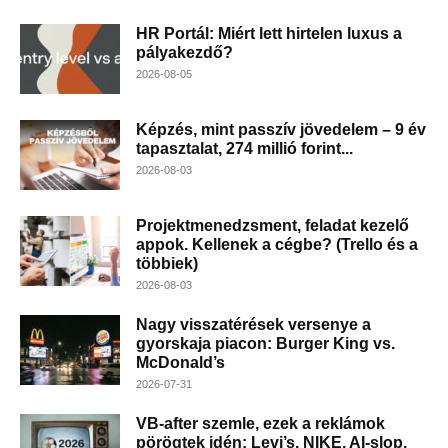
HR Portál: Miért lett hirtelen luxus a
pályakezdő?
2026-08-05
Képzés, mint passzív jövedelem – 9 év
tapasztalat, 274 millió forint...
2026-08-03
Projektmenedzsment, feladat kezelő
appok. Kellenek a cégbe? (Trello és a
többiek)
2026-08-03
Nagy visszatérések versenye a
gyorskaja piacon: Burger King vs.
McDonald’s
2026-07-31
VB-after szemle, ezek a reklámok
pörögtek idén: Levi’s, NIKE, AI-slop,