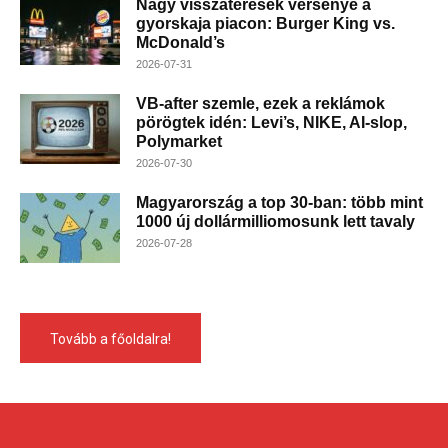
Nagy visszatérések versenye a
gyorskaja piacon: Burger King vs.
McDonald’s
2026-07-31
VB-after szemle, ezek a reklámok
pörögtek idén: Levi’s, NIKE, AI-slop,
Polymarket
2026-07-30
Magyarország a top 30-ban: több mint
1000 új dollármilliomosunk lett tavaly
2026-07-28
Tovább a főoldalra!