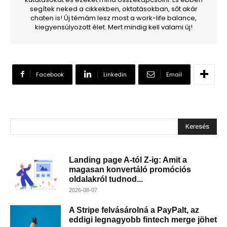
segítek neked a cikkekben, oktatásokban, sőt akár
chaten is! Új témám lesz most a work-life balance,
kiegyensúlyozott élet. Mert mindig kell valami új!
Facebook
Linkedin
Email
Keresés
Landing page A-tól Z-ig: Amit a
magasan konvertáló promóciós
oldalakról tudnod...
2026-08-07
A Stripe felvásárolná a PayPalt, az
eddigi legnagyobb fintech merge jöhet