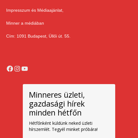
Impresszum és Médiaajánlat,
Minner a médiában
Cím: 1091 Budapest, Üllői út. 55.
Facebook
Instagram
YouTube
Minneres üzleti,
gazdasági hírek
minden hétfőn
Hétfőnként küldünk neked üzleti
hírszemlét. Tegyél minket próbára!