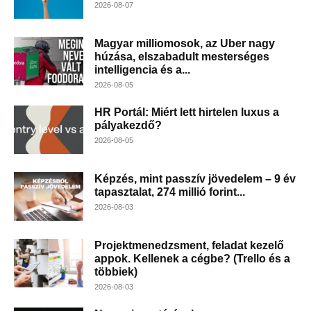
2026-08-07
Magyar milliomosok, az Uber nagy
húzása, elszabadult mesterséges
intelligencia és a...
2026-08-05
HR Portál: Miért lett hirtelen luxus a
pályakezdő?
2026-08-05
Képzés, mint passzív jövedelem – 9 év
tapasztalat, 274 millió forint...
2026-08-03
Projektmenedzsment, feladat kezelő
appok. Kellenek a cégbe? (Trello és a
többiek)
2026-08-03