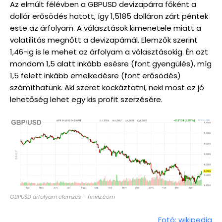
Az elmúlt félévben a GBPUSD devizapárra főként a
dollár erősödés hatott, így 1,5185 dolláron zárt péntek
este az árfolyam. A választások kimenetele miatt a
volatilitás megnőtt a devizapárnál. Elemzők szerint
1,46-ig is le mehet az árfolyam a választásokig. Én azt
mondom 1,5 alatt inkább esésre (font gyengülés), míg
1,5 felett inkább emelkedésre (font erősödés)
számíthatunk. Aki szeret kockáztatni, neki most ez jó
lehetőség lehet egy kis profit szerzésére.
GBPUSD árfolyam elemzés – finviz.com
Fotó: wikipedia