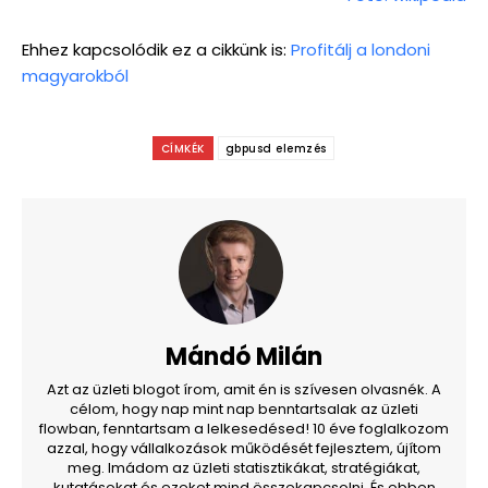
Ehhez kapcsolódik ez a cikkünk is:
Profitálj a londoni
magyarokból
CÍMKÉK
gbpusd elemzés
Mándó Milán
Azt az üzleti blogot írom, amit én is szívesen olvasnék. A
célom, hogy nap mint nap benntartsalak az üzleti
flowban, fenntartsam a lelkesedésed! 10 éve foglalkozom
azzal, hogy vállalkozások működését fejlesztem, újítom
meg. Imádom az üzleti statisztikákat, stratégiákat,
kutatásokat és ezeket mind összekapcsolni. És ebben