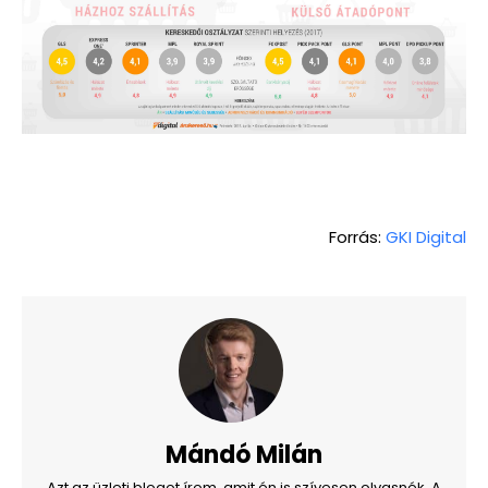
Forrás:
GKI Digital
Mándó Milán
Azt az üzleti blogot írom, amit én is szívesen olvasnék. A