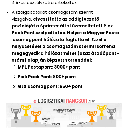
4,5-ös osztályzatra értékelték.
A szolgáltatókat csomagszám szerint
vizsgálva,
elveszítette az eddigi vezető
pozícióját a Sprinter által üzemeltetett Pick
Pack Pont szolgáltatás. Helyét a Magyar Posta
csomagpont hálózata foglalta el. Ezzel a
helycserével a csomagszám szerinti sorrend
megegyezik a hálózatméret (azaz átadópont-
szám) alapján képzett sorrenddel:
MPL Postapont: 3000+ pont
Pick Pack Pont: 800+ pont
GLS csomagpont: 650+ pont