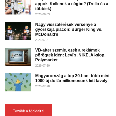
appok. Kellenek a cégbe? (Trello és a
többiek)
2026-08-03
Nagy visszatérések versenye a
gyorskaja piacon: Burger King vs.
McDonald’s
2026-07-31
VB-after szemle, ezek a reklámok
pörögtek idén: Levi’s, NIKE, AI-slop,
Polymarket
2026-07-30
Magyarország a top 30-ban: több mint
1000 új dollármilliomosunk lett tavaly
2026-07-28
Tovább a főoldalra!