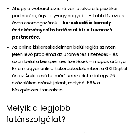
Ahogy a webáruház is rá van utalva a logisztikai
partnerére, úgy egy-egy nagyobb – több tíz ezres
éves csomagszámú –
kereskedő is komoly
érdekérvényesítő hatással bír a fuvarozó
partnerére.
Az online kiskereskedelmen belül régiós szinten
jelen lévő probléma az utánvétes fizetések– és
azon belül a készpénzes fizetések – magas aránya.
Ez a magyar online kiskereskedelemben a GKI Digital
és az Árukereső.hu mérései szerint mintegy 76
százalékos arányt jelent, melyből 58% a
készpénzes tranzakció.
Melyik a legjobb
futárszolgálat?