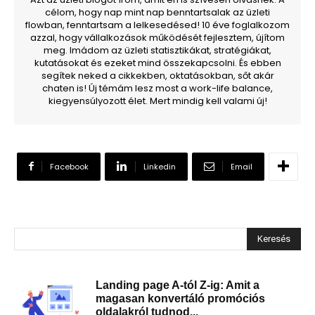
célom, hogy nap mint nap benntartsalak az üzleti
flowban, fenntartsam a lelkesedésed! 10 éve foglalkozom
azzal, hogy vállalkozások működését fejlesztem, újítom
meg. Imádom az üzleti statisztikákat, stratégiákat,
kutatásokat és ezeket mind összekapcsolni. És ebben
segítek neked a cikkekben, oktatásokban, sőt akár
chaten is! Új témám lesz most a work-life balance,
kiegyensúlyozott élet. Mert mindig kell valami új!
Facebook
Linkedin
Email
Keresés
Landing page A-tól Z-ig: Amit a
magasan konvertáló promóciós
oldalakról tudnod...