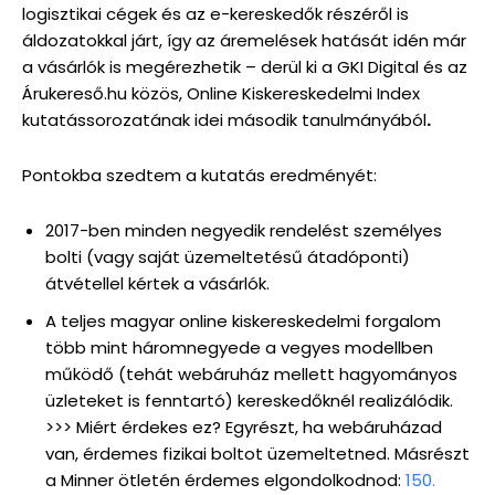
logisztikai cégek és az e-kereskedők részéről is
áldozatokkal járt, így az áremelések hatását idén már
a vásárlók is megérezhetik – derül ki a GKI Digital és az
Árukereső.hu közös, Online Kiskereskedelmi Index
kutatássorozatának idei második tanulmányából
.
Pontokba szedtem a kutatás eredményét:
2017-ben minden negyedik rendelést személyes
bolti (vagy saját üzemeltetésű átadóponti)
átvétellel kértek a vásárlók.
A teljes magyar online kiskereskedelmi forgalom
több mint háromnegyede a vegyes modellben
működő (tehát webáruház mellett hagyományos
üzleteket is fenntartó) kereskedőknél realizálódik.
>>> Miért érdekes ez? Egyrészt, ha webáruházad
van, érdemes fizikai boltot üzemeltetned. Másrészt
a Minner ötletén érdemes elgondolkodnod:
150.