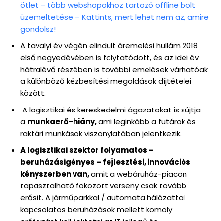
ötlet – több webshopokhoz tartozó offline bolt
üzemeltetése – Kattints, mert lehet nem az, amire
gondolsz!
A tavalyi év végén elindult áremelési hullám 2018
első negyedévében is folytatódott, és az idei év
hátralévő részében is további emelések várhatóak
a különböző kézbesítési megoldások díjtételei
között.
A logisztikai és kereskedelmi ágazatokat is sújtja
a
munkaerő-hiány,
ami leginkább a futárok és
raktári munkások viszonylatában jelentkezik.
A logisztikai szektor folyamatos –
beruházásigényes – fejlesztési, innovációs
kényszerben van,
amit a webáruház-piacon
tapasztalható fokozott verseny csak tovább
erősít. A járműparkkal / automata hálózattal
kapcsolatos beruházások mellett komoly