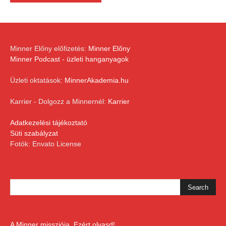
Minner Előny előfizetés:
Minner Előny
Minner Podcast - üzleti hanganyagok
Üzleti oktatások:
MinnerAkademia.hu
Karrier - Dolgozz a Minnernél:
Karrier
Adatkezelési tájékoztató
Süti szabályzat
Fotók: Envato License
A Minner missziója. Ezért olvasd!