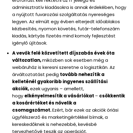
erőforrást kell fektetni az IT jellegű és
adminisztratív kiadásokra is annak érdekében, hogy
a nyújtott fuvarozási szolgáltatás nyereséges
legyen. Az elmúlt egy évben elterjedt időablakos
kézbesítés, nyomon követés, futár-telefonszám
kiadás, kártyás fizetés mind komoly fejlesztést
igénylő újítások.
A vevők felé közvetített díjszabás évek óta
változatlan,
miközben sok esetben még a
webáruház is keresni szeretne a logisztikán. Az
árváltoztatást pedig
tovább nehezítik a
kelleténél gyakoribb ingyenes szállítási
akciók,
ezek ugyanis – amellett,
hogy
elkényelmesítik a vásárlókat
–
csökkentik
a kosárértéket és növelik a
csomagszámot.
Ezért, bár ezek az akciók óriási
ügyfélszerző és marketingértékkel bírnak, a
kereskedőknek is nehezebbé, kevésbé
tervezhetővé teszik az operációt.