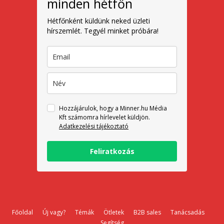
minden hétfőn
Hétfőnként küldünk neked üzleti
hírszemlét. Tegyél minket próbára!
Hozzájárulok, hogy a Minner.hu Média
Kft számomra hírlevelet küldjön.
Adatkezelési tájékoztató
Feliratkozás
Főoldal
Új vagy?
Témák
Ötletek
B2B sales
Tanácsadás
Segítség