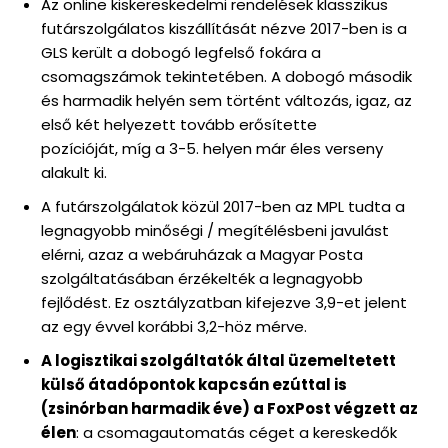
Az online kiskereskedelmi rendelések klasszikus
futárszolgálatos kiszállítását nézve 2017-ben is a
GLS került a dobogó legfelső fokára a
csomagszámok tekintetében. A dobogó második
és harmadik helyén sem történt változás, igaz, az
első két helyezett tovább erősítette
pozícióját, míg a 3-5. helyen már éles verseny
alakult ki.
A futárszolgálatok közül 2017-ben az MPL tudta a
legnagyobb minőségi / megítélésbeni javulást
elérni, azaz a webáruházak a Magyar Posta
szolgáltatásában érzékelték a legnagyobb
fejlődést. Ez osztályzatban kifejezve 3,9-et jelent
az egy évvel korábbi 3,2-höz mérve.
A logisztikai szolgáltatók által üzemeltetett
külső átadópontok kapcsán ezúttal is
(zsinórban harmadik éve) a FoxPost végzett az
élen
: a csomagautomatás céget a kereskedők