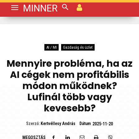
MINNER
AI / MI
Gazdaság és üzlet
Mennyire probléma, ha az
AI cégek nem profitábilis
módon működnek?
Lufinál több vagy
kevesebb?
Dátum
Szerző:
Kertvéllesy András
2025-11-20
MEGOSZTÁS