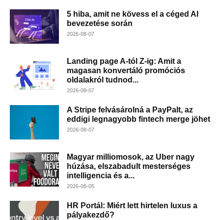
5 hiba, amit ne kövess el a céged AI
bevezetése során
2026-08-07
Landing page A-tól Z-ig: Amit a
magasan konvertáló promóciós
oldalakról tudnod...
2026-08-07
A Stripe felvásárolná a PayPalt, az
eddigi legnagyobb fintech merge jöhet
2026-08-07
Magyar milliomosok, az Uber nagy
húzása, elszabadult mesterséges
intelligencia és a...
2026-08-05
HR Portál: Miért lett hirtelen luxus a
pályakezdő?