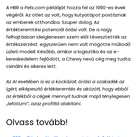
A HBR a
Pets.com
példáját hozza fel az 1990-es évek
végéről. Az ötlet az volt, hogy kutyatápot postáznak
az emberek otthonába. Szuper dolog. Az
értékteremtési potenciál óriási volt. De a nagy
felhajtásban ideiglenesen szem elől tévesztették az
értékszerzést: egyszerűen nem volt mögötte működő
üzleti modell. Később, amikor a logisztika és az e-
kereskedelem fejlődött, a Chewy nevű cég meg tudta
csinálni és sikeres lett.
Az AI esetében is ez a kockázat: óriási a szakadék az
ígért, elképesztő értékteremtés és aközött, hogy ebből
az értékből a cégek mennyit tudnak majd ténylegesen
„lefölözni”, azaz profittá alakítani.
Olvass tovább!