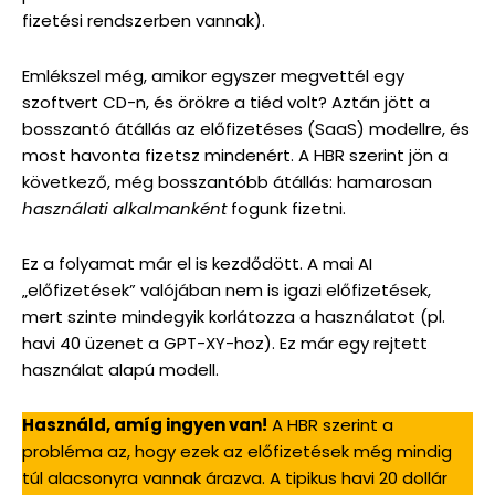
fizetési rendszerben vannak).
Emlékszel még, amikor egyszer megvettél egy
szoftvert CD-n, és örökre a tiéd volt? Aztán jött a
bosszantó átállás az előfizetéses (SaaS) modellre, és
most havonta fizetsz mindenért. A HBR szerint jön a
következő, még bosszantóbb átállás: hamarosan
használati alkalmanként
fogunk fizetni.
Ez a folyamat már el is kezdődött. A mai AI
„előfizetések” valójában nem is igazi előfizetések,
mert szinte mindegyik korlátozza a használatot (pl.
havi 40 üzenet a GPT-XY-hoz). Ez már egy rejtett
használat alapú modell.
Használd, amíg ingyen van!
A HBR szerint a
probléma az, hogy ezek az előfizetések még mindig
túl alacsonyra vannak árazva. A tipikus havi 20 dollár