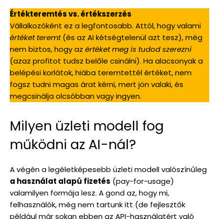
Értékteremtés vs. értékszerzés
Vállalkozóként ez a legfontosabb. Attól, hogy valami
értéket teremt
(és az AI kétségtelenül azt tesz), még
nem biztos, hogy az
értéket meg is tudod szerezni
(azaz profitot tudsz belőle csinálni). Ha alacsonyak a
belépési korlátok, hiába teremtettél értéket, nem
fogsz tudni magas árat kérni, mert jön valaki, és
megcsinálja olcsóbban vagy ingyen.
Milyen üzleti modell fog
működni az AI-nál?
A végén a legéletképesebb üzleti modell valószínűleg
a használat alapú fizetés
(pay-for-usage)
valamilyen formája lesz. A gond az, hogy mi,
felhasználók, még nem tartunk itt (de fejlesztők
például már sokan ebben az API-használatért való