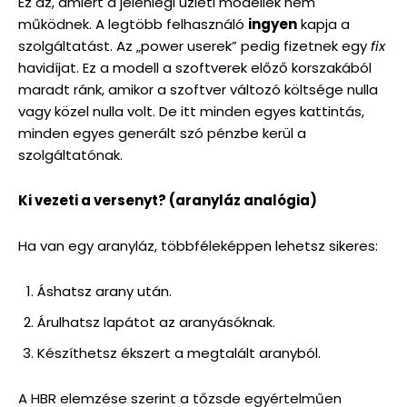
Ez az, amiért a jelenlegi üzleti modellek nem
működnek. A legtöbb felhasználó
ingyen
kapja a
szolgáltatást. Az „power userek” pedig fizetnek egy
fix
havidíjat. Ez a modell a szoftverek előző korszakából
maradt ránk, amikor a szoftver változó költsége nulla
vagy közel nulla volt. De itt minden egyes kattintás,
minden egyes generált szó pénzbe kerül a
szolgáltatónak.
Ki vezeti a versenyt? (aranyláz analógia)
Ha van egy aranyláz, többféleképpen lehetsz sikeres:
Áshatsz arany után.
Árulhatsz lapátot az aranyásóknak.
Készíthetsz ékszert a megtalált aranyból.
A HBR elemzése szerint a tőzsde egyértelműen