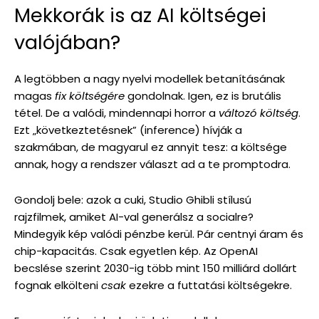
Mekkorák is az AI költségei
valójában?
A legtöbben a nagy nyelvi modellek betanításának
magas
fix költségére
gondolnak. Igen, ez is brutális
tétel. De a valódi, mindennapi horror a
változó költség
.
Ezt „következtetésnek” (inference) hívják a
szakmában, de magyarul ez annyit tesz: a költsége
annak, hogy a rendszer választ ad a te promptodra.
Gondolj bele: azok a cuki, Studio Ghibli stílusú
rajzfilmek, amiket AI-val generálsz a socialre?
Mindegyik kép valódi pénzbe kerül. Pár centnyi áram és
chip-kapacitás. Csak egyetlen kép. Az OpenAI
becslése szerint 2030-ig több mint 150 milliárd dollárt
fognak elkölteni
csak
ezekre a futtatási költségekre.