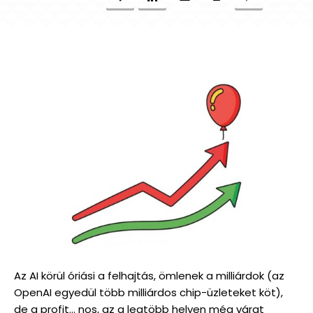
Az AI körül óriási a felhajtás, ömlenek a milliárdok (az
OpenAI egyedül több milliárdos chip-üzleteket köt),
de a profit… nos, az a legtöbb helyen még várat