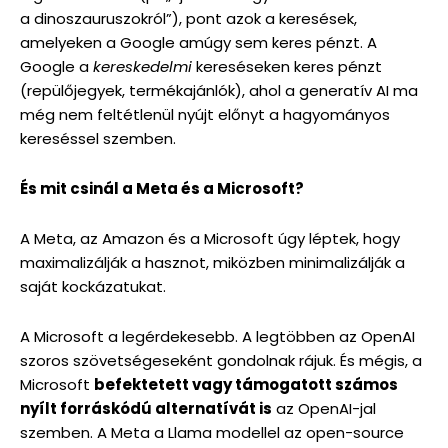
a dinoszauruszokról”), pont azok a keresések,
amelyeken a Google amúgy sem keres pénzt. A
Google a
kereskedelmi
kereséseken keres pénzt
(repülőjegyek, termékajánlók), ahol a generatív AI ma
még nem feltétlenül nyújt előnyt a hagyományos
kereséssel szemben.
És mit csinál a Meta és a Microsoft?
A Meta, az Amazon és a Microsoft úgy léptek, hogy
maximalizálják a hasznot, miközben minimalizálják a
saját kockázatukat.
A Microsoft a legérdekesebb. A legtöbben az OpenAI
szoros szövetségeseként gondolnak rájuk. És mégis, a
Microsoft
befektetett vagy támogatott számos
nyílt forráskódú alternatívát is
az OpenAI-jal
szemben. A Meta a Llama modellel az open-source