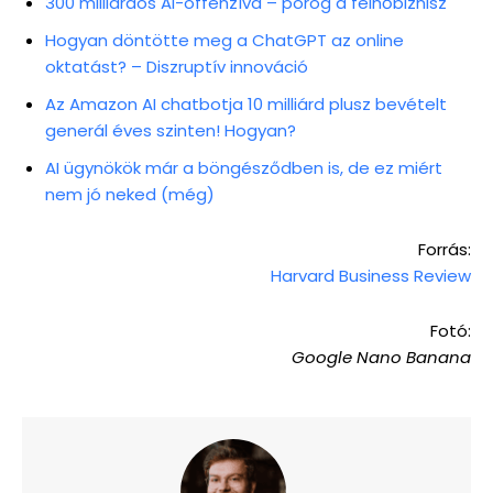
300 milliárdos AI-offenzíva – pörög a felhőbiznisz
Hogyan döntötte meg a ChatGPT az online
oktatást? – Diszruptív innováció
Az Amazon AI chatbotja 10 milliárd plusz bevételt
generál éves szinten! Hogyan?
AI ügynökök már a böngésződben is, de ez miért
nem jó neked (még)
Forrás:
Harvard Business Review
Fotó:
Google Nano Banana