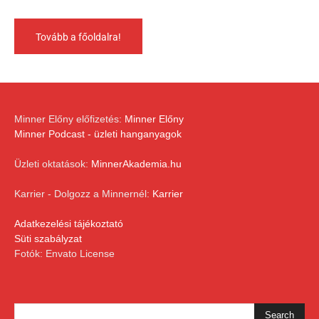
Tovább a főoldalra!
Minner Előny előfizetés:
Minner Előny
Minner Podcast - üzleti hanganyagok
Üzleti oktatások:
MinnerAkademia.hu
Karrier - Dolgozz a Minnernél:
Karrier
Adatkezelési tájékoztató
Süti szabályzat
Fotók: Envato License