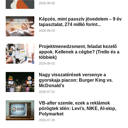
2026-08-05
Képzés, mint passzív jövedelem – 9 év
tapasztalat, 274 millió forint...
2026-08-03
Projektmenedzsment, feladat kezelő
appok. Kellenek a cégbe? (Trello és a
többiek)
2026-08-03
Nagy visszatérések versenye a
gyorskaja piacon: Burger King vs.
McDonald’s
2026-07-31
VB-after szemle, ezek a reklámok
pörögtek idén: Levi’s, NIKE, AI-slop,
Polymarket
2026-07-30