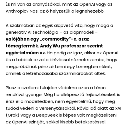
És mi van az aranyásókkal, mint az OpenAI vagy az
Anthropic? Nos, az ő helyzetük a legnehezebb.
A szakmában az egyik alapvető vita, hogy maga a
generatív AI technológia – az alapmodell –
valójában egy „commodity”-e, azaz
tömegtermék. Andy Wu professzor szerint
egyértelműen az.
Ha pedig ez igaz, akkor az OpenAI
és a többiek azzal a kihívással néznek szembe, hogy
megpróbálnak pénzzé tenni egy tömegterméket,
aminek a létrehozásába százmilliárdokat öltek.
Plusz a szellemi tulajdon védelme ezen a téren
rendkívül gyenge. Még ha elképesztő fejlesztéseket is
érsz el a modelledben, nem egyértelmű, hogy meg
tudod védeni a versenytársaktól. Rövid idő alatt az xAI
(Grok) vagy a DeepSeek is képes volt megközelíteni
az OpenAI szintjét, sokkal kisebb befektetéssel.