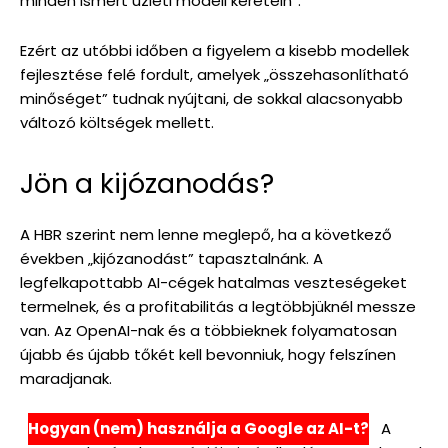
minden ismert üzleti modell keretein”.
Ezért az utóbbi időben a figyelem a kisebb modellek
fejlesztése felé fordult, amelyek „összehasonlítható
minőséget” tudnak nyújtani, de sokkal alacsonyabb
változó költségek mellett.
Jön a kijózanodás?
A HBR szerint nem lenne meglepő, ha a következő
években „kijózanodást” tapasztalnánk. A
legfelkapottabb AI-cégek hatalmas veszteségeket
termelnek, és a profitabilitás a legtöbbjüknél messze
van. Az OpenAI-nak és a többieknek folyamatosan
újabb és újabb tőkét kell bevonniuk, hogy felszínen
maradjanak.
Hogyan (nem) használja a Google az AI-t?
A