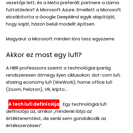
vezetője lett, és a Meta preferált partnere a Llama
futtatására? A Microsoft Azure. Emellett a Microsoft
elcsábította a Google DeepMind egyik alapítóját,
hogy saját, házon belüli modellt építsen.
Magyarul: a Microsoft minden lóra tesz egyszerre.
Akkor ez most egy lufi?
A HBR professzora szerint a technológiai iparág
rendszeresen átmegy ilyen ciklusokon: dot-com lufi,
sharing economy lufi (WeWork), home office lufi
(Zoom, Peloton), VR, kripto…
A tech lufi definíciója
Egy technológiai lufi
definíciója az, amikor „mindenki látja az
értékteremtést, de senki sem gondolkodik az
értékszerzésen”.