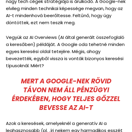
nagy tech cégek stratégiája is árulkodó. A Google-nek
elvileg minden technikai képessége megvan, hogy az
AI-t mindenhová beerőltesse. Feltűnő, hogy úgy
döntöttek, ezt nem teszik meg.
Vegyük az AI Overviews (AI által generált összefoglaló
a keresőben) példáját. A Google oda tehetné minden
egyes keresési oldal tetejére. Mégis, ahogy
bevezették, egyből vissza is vonták bizonyos keresési
típusoknál. Miért?
MERT A GOOGLE-NEK RÖVID
TÁVON NEM ÁLL PÉNZÜGYI
ÉRDEKÉBEN, HOGY TELJES GŐZZEL
BEVESSE AZ AI-T
Azok a keresések, amelyeknél a generatív AI a
leghasznosabb (pl. „írj nekem egy harmadikos esszét