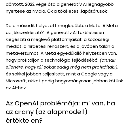
döntött. 2022 vége óta a generatív AI legnagyobb
nyertese az Nvidia. Ők a tökéletes „lapátárusok”.
De a második helyezett meglepőbb: a Meta. A Meta
az „ékszerkészítő”. A generatív AI tökéletesen
kiegészíti a meglévő platformjaikat: a közösségi
médiát, a hirdetési rendszert, és a jövőben talán a
metaverzumot. A Meta egyedülálló helyzetben van,
hogy profitáljon a technológia fejlődéséből
(annak
ellenére, hogy túl sokat eddig még nem profitáltak!)
,
és sokkal jobban teljesített, mint a Google vagy a
Microsoft, akiket pedig hagyományosan jobban kötünk
az AI-hoz.
Az OpenAI problémája: mi van, ha
az arany (az alapmodell)
értéktelen?