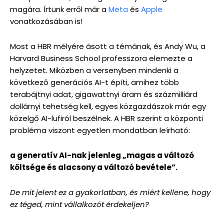
magára. Írtunk erről már a
Meta
és
Apple
vonatkozásában is!
Most a HBR mélyére ásott a témának, és Andy Wu, a
Harvard Business School professzora elemezte a
helyzetet. Miközben a versenyben mindenki a
következő generációs AI-t építi, amihez több
terabájtnyi adat, gigawattnyi áram és százmilliárd
dollárnyi tehetség kell, egyes közgazdászok már egy
közelgő AI-lufiról beszélnek. A HBR szerint a központi
probléma viszont egyetlen mondatban leírható:
a generatív AI-nak jelenleg „magas a változó
költsége és alacsony a változó bevétele”.
De mit jelent ez a gyakorlatban, és miért kellene, hogy
ez téged, mint vállalkozót érdekeljen?