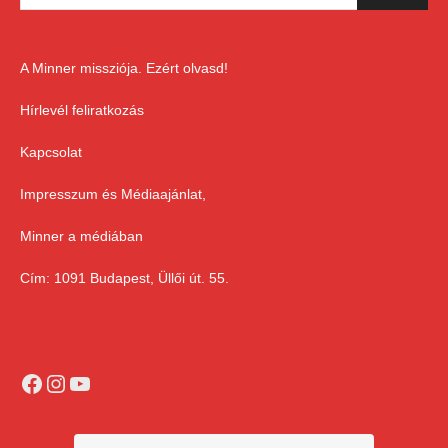
A Minner missziója. Ezért olvasd!
Hírlevél feliratkozás
Kapcsolat
Impresszum és Médiaajánlat,
Minner a médiában
Cím: 1091 Budapest, Üllői út. 55.
Facebook
Instagram
YouTube