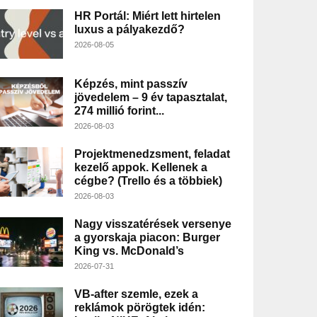
HR Portál: Miért lett hirtelen
luxus a pályakezdő?
2026-08-05
Képzés, mint passzív
jövedelem – 9 év tapasztalat,
274 millió forint...
2026-08-03
Projektmenedzsment, feladat
kezelő appok. Kellenek a
cégbe? (Trello és a többiek)
2026-08-03
Nagy visszatérések versenye
a gyorskaja piacon: Burger
King vs. McDonald’s
2026-07-31
VB-after szemle, ezek a
reklámok pörögtek idén: