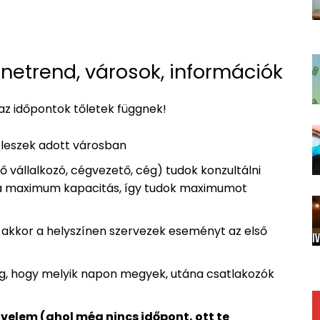
etrend, városok, információk
 az időpontok tőletek függnek!
 leszek adott városban
 vállalkozó, cégvezető, cég) tudok konzultálni
yi a maximum kapacitás, így tudok maximumot
 akkor a helyszínen szervezek eseményt az első
ügg, hogy melyik napon megyek, utána csatlakozók
velem (ahol még nincs időpont, ott te