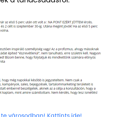
 te városodban! Kattints ide!