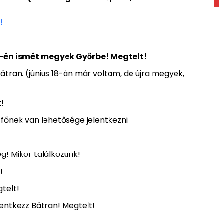
t!
-én ismét megyek Győrbe! Megtelt!
átran. (június 18-án már voltam, de újra megyek,
!
 főnek van lehetősége jelentkezni
g! Mikor találkozunk!
!
telt!
elentkezz Bátran! Megtelt!