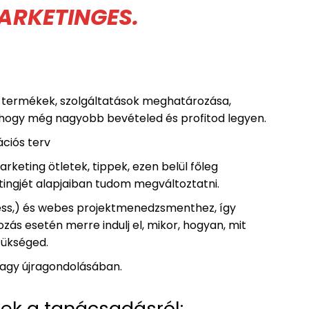
ARKETINGES.
 – termékek, szolgáltatások meghatározása,
l, hogy még nagyobb bevételed és profitod legyen.
ciós terv
rketing ötletek, tippek, ezen belül főleg
ngjét alapjaiban tudom megváltoztatni.
ess,) és webes projektmenedzsmenthez, így
ozás esetén merre indulj el, mikor, hogyan, mit
zükséged.
 vagy újragondolásában.
sek a tanácsadásról: