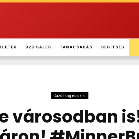
TLETEK
B2B SALES
TANÁCSADÁS
SEGÍTSÉG
Gazdaság és üzlet
te városodban is!
áron! #MinnerB