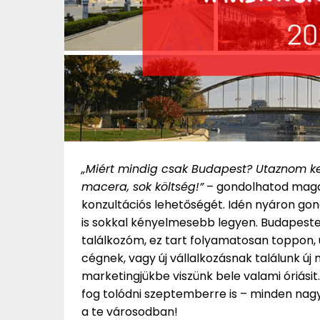
„Miért mindig csak Budapest? Utaznom kell 
macera, sok költség!”
– gondolhatod maga
konzultációs lehetőségét. Idén nyáron g
is sokkal kényelmesebb legyen. Budapeste
találkozóm, ez tart folyamatosan toppon,
cégnek, vagy új vállalkozásnak találunk új
marketingjükbe viszünk bele valami óriásit
fog tolódni szeptemberre is – minden nagyo
a te városodban!