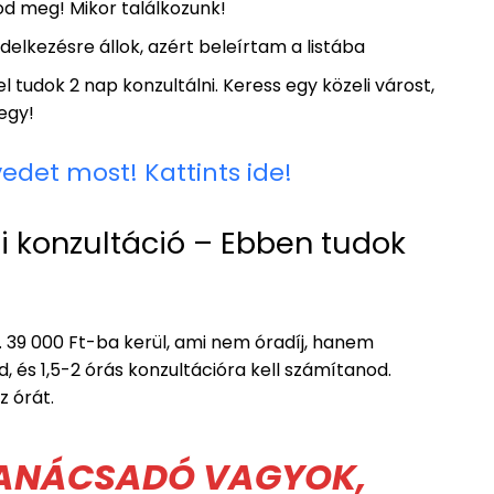
od meg! Mikor találkozunk!
delkezésre állok, azért beleírtam a listába
l tudok 2 nap konzultálni. Keress egy közeli várost,
egy!
yedet most! Kattints ide!
ti konzultáció – Ebben tudok
d. 39 000 Ft-ba kerül, ami nem óradíj, hanem
d, és 1,5-2 órás konzultációra kell számítanod.
 órát.
 TANÁCSADÓ VAGYOK,