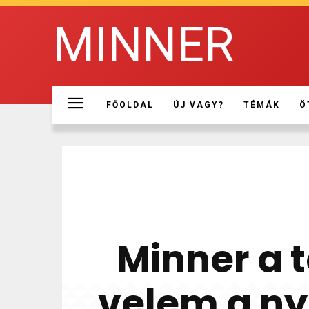
MINNER
FŐOLDAL
ÚJ VAGY?
TÉMÁK
Ö
Minner a 
velem a ny