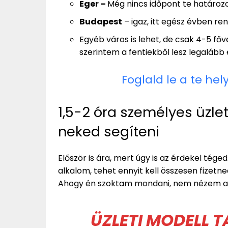
Eger
–
Még nincs időpont te határoz
Budapest
– igaz, itt egész évben ren
Egyéb város is lehet, de csak 4-5 főve
szerintem a fentiekből lesz legalább 
Foglald le a te hel
1,5-2 óra személyes üzle
neked segíteni
Először is ára, mert úgy is az érdekel tége
alkalom, tehet ennyit kell összesen fizetne
Ahogy én szoktam mondani, nem nézem az
ÜZLETI MODELL