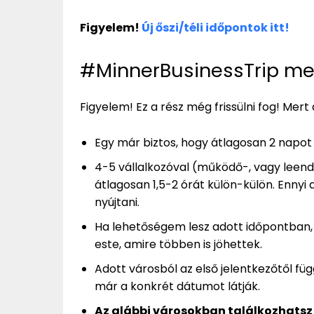
Figyelem!
Új őszi/téli időpontok itt!
#MinnerBusinessTrip men
Figyelem! Ez a rész még frissülni fog! Mert
Egy már biztos, hogy átlagosan 2 napot
4-5 vállalkozóval (működő-, vagy leendő
átlagosan 1,5-2 órát külön-külön. Enn
nyújtani.
Ha lehetőségem lesz adott időpontban,
este, amire többen is jöhettek.
Adott városból az első jelentkezőtől f
már a konkrét dátumot látják.
Az alábbi városokban találkozhatsz 