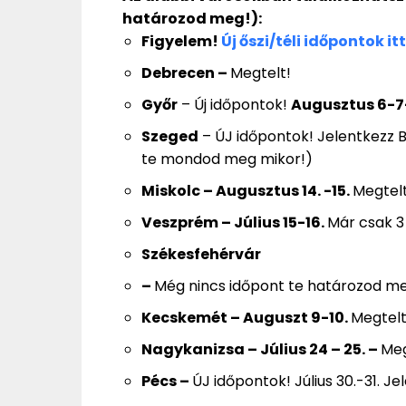
határozod meg!):
Figyelem!
Új őszi/téli időpontok it
Debrecen –
Megtelt!
Győr
– Új időpontok!
Augusztus 6-7
Szeged
– ÚJ időpontok! Jelentkezz B
te mondod meg mikor!)
Miskolc
– Augusztus 14. -15.
Megtelt
Veszprém
– Július 15-16.
Már csak 3
Székesfehérvár
–
Még nincs időpont te határozod me
Kecskemét
– Auguszt 9-10.
Megtelt
Nagykanizsa
– Július 24 – 25. –
Meg
Pécs –
ÚJ időpontok! Július 30.-31. J