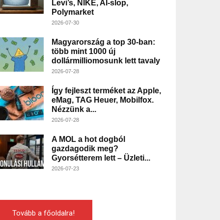
Levi’s, NIKE, AI-slop,
Polymarket
2026-07-30
Magyarország a top 30-ban:
több mint 1000 új
dollármilliomosunk lett tavaly
2026-07-28
Így fejleszt terméket az Apple,
eMag, TAG Heuer, Mobilfox.
Nézzünk a...
2026-07-28
A MOL a hot dogból
gazdagodik meg?
Gyorsétterem lett – Üzleti...
2026-07-23
Tovább a főoldalra!