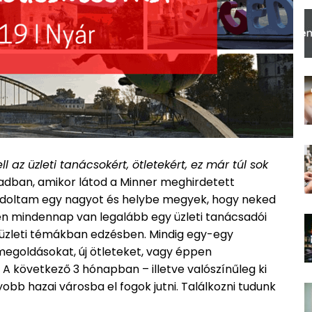
az üzleti tanácsokért, ötletekért, ez már túl sok
dban, amikor látod a Minner meghirdetett
ondoltam egy nagyot és helybe megyek, hogy neked
n mindennap van legalább egy üzleti tanácsadói
 üzleti témákban edzésben. Mindig egy-egy
 megoldásokat, új ötleteket, vagy éppen
. A következő 3 hónapban – illetve valószínűleg ki
bb hazai városba el fogok jutni. Találkozni tudunk