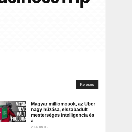
Keresés
Magyar milliomosok, az Uber
nagy húzása, elszabadult
mesterséges intelligencia és
a...
2026-08-05