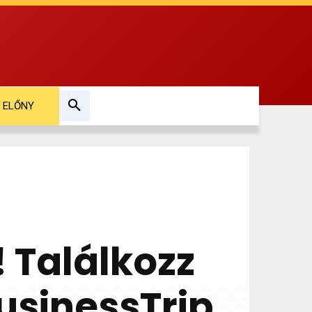
ELŐNY
 Találkozz
usinessTrip