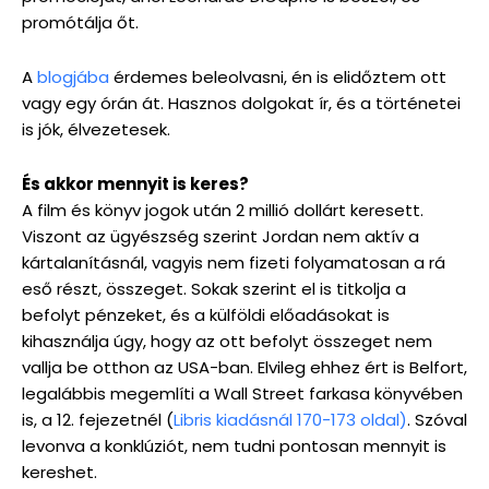
promótálja őt.
A
blogjába
érdemes beleolvasni, én is elidőztem ott
vagy egy órán át. Hasznos dolgokat ír, és a történetei
is jók, élvezetesek.
És akkor mennyit is keres?
A film és könyv jogok után 2 millió dollárt keresett.
Viszont az ügyészség szerint Jordan nem aktív a
kártalanításnál, vagyis nem fizeti folyamatosan a rá
eső részt, összeget. Sokak szerint el is titkolja a
befolyt pénzeket, és a külföldi előadásokat is
kihasználja úgy, hogy az ott befolyt összeget nem
vallja be otthon az USA-ban. Elvileg ehhez ért is Belfort,
legalábbis megemlíti a Wall Street farkasa könyvében
is, a 12. fejezetnél (
Libris kiadásnál 170-173 oldal)
. Szóval
levonva a konklúziót, nem tudni pontosan mennyit is
kereshet.