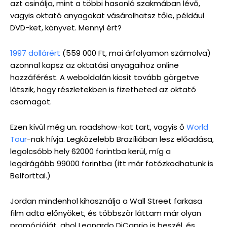
azt csinálja, mint a többi hasonló szakmában lévő,
vagyis oktató anyagokat vásárolhatsz tőle, például
DVD-ket, könyvet. Mennyi ért?
1997 dollárért
(559 000 Ft, mai árfolyamon számolva)
azonnal kapsz az oktatási anyagaihoz online
hozzáférést. A weboldalán kicsit tovább görgetve
látszik, hogy részletekben is fizetheted az oktató
csomagot.
Ezen kívül még un. roadshow-kat tart, vagyis ő
World
Tour
-nak hívja. Legközelebb Brazíliában lesz előadása,
legolcsóbb hely 62000 forintba kerül, míg a
legdrágább 99000 forintba (itt már fotózkodhatunk is
Belforttal.)
Jordan mindenhol kihasználja a Wall Street farkasa
film adta előnyöket, és többször láttam már olyan
promócióját, ahol Leonardo DiCaprio is beszél, és