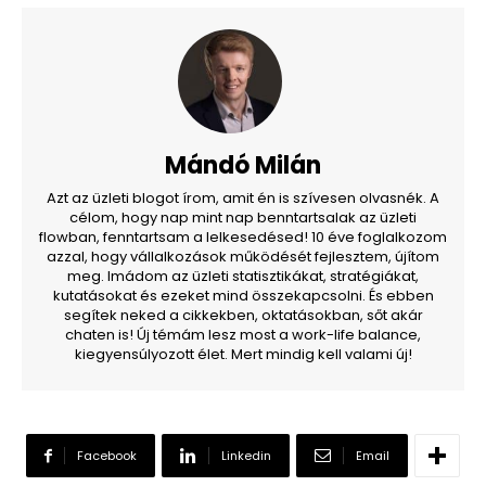
Mándó Milán
Azt az üzleti blogot írom, amit én is szívesen olvasnék. A
célom, hogy nap mint nap benntartsalak az üzleti
flowban, fenntartsam a lelkesedésed! 10 éve foglalkozom
azzal, hogy vállalkozások működését fejlesztem, újítom
meg. Imádom az üzleti statisztikákat, stratégiákat,
kutatásokat és ezeket mind összekapcsolni. És ebben
segítek neked a cikkekben, oktatásokban, sőt akár
chaten is! Új témám lesz most a work-life balance,
kiegyensúlyozott élet. Mert mindig kell valami új!
Facebook
Linkedin
Email