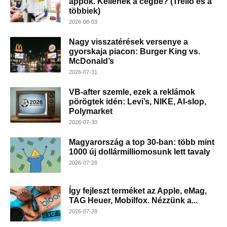
appok. Kellenek a cégbe? (Trello és a
többiek)
2026-08-03
Nagy visszatérések versenye a
gyorskaja piacon: Burger King vs.
McDonald’s
2026-07-31
VB-after szemle, ezek a reklámok
pörögtek idén: Levi’s, NIKE, AI-slop,
Polymarket
2026-07-30
Magyarország a top 30-ban: több mint
1000 új dollármilliomosunk lett tavaly
2026-07-28
Így fejleszt terméket az Apple, eMag,
TAG Heuer, Mobilfox. Nézzünk a...
2026-07-28