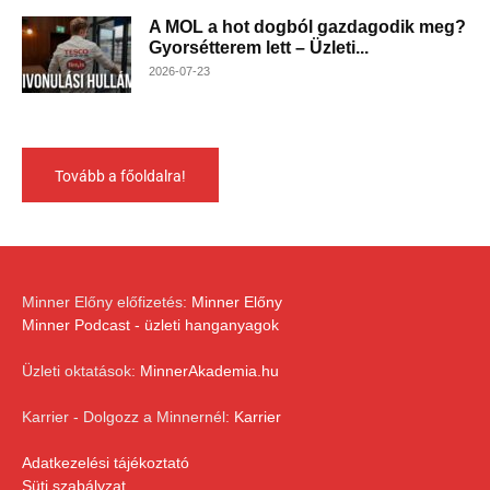
A MOL a hot dogból gazdagodik meg?
Gyorsétterem lett – Üzleti...
2026-07-23
Tovább a főoldalra!
Minner Előny előfizetés:
Minner Előny
Minner Podcast - üzleti hanganyagok
Üzleti oktatások:
MinnerAkademia.hu
Karrier - Dolgozz a Minnernél:
Karrier
Adatkezelési tájékoztató
Süti szabályzat