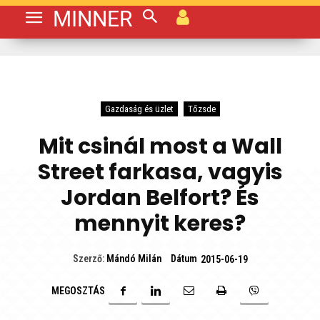
MINNER
Gazdaság és üzlet
Tőzsde
Mit csinál most a Wall
Street farkasa, vagyis
Jordan Belfort? És
mennyit keres?
Dátum
Szerző:
Mándó Milán
2015-06-19
MEGOSZTÁS