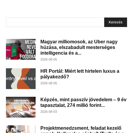
Keresés
Magyar milliomosok, az Uber nagy
húzása, elszabadult mesterséges
intelligencia és a...
2026-08-05
HR Portál: Miért lett hirtelen luxus a
pályakezdő?
2026-08-05
Képzés, mint passzív jövedelem – 9 év
tapasztalat, 274 millió forint...
2026-08-03
Projektmenedzsment, feladat kezelő