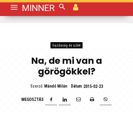
MINNER
Gazdaság és üzlet
Na, de mi van a
görögökkel?
Dátum
Szerző:
Mándó Milán
2015-02-23
MEGOSZTÁS