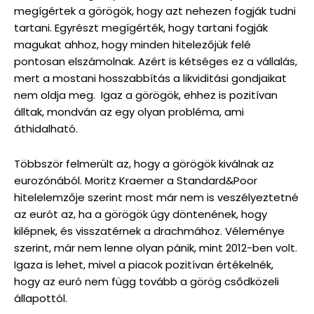
megígértek a görögök, hogy azt nehezen fogják tudni
tartani. Egyrészt megígérték, hogy tartani fogják
magukat ahhoz, hogy minden hitelezőjük felé
pontosan elszámolnak. Azért is kétséges ez a vállalás,
mert a mostani hosszabbítás a likviditási gondjaikat
nem oldja meg. Igaz a görögök, ehhez is pozitívan
álltak, mondván az egy olyan probléma, ami
áthidalható.
Többször felmerült az, hogy a görögök kiválnak az
eurozónából. Moritz Kraemer a Standard&Poor
hitelelemzője szerint most már nem is veszélyeztetné
az eurót az, ha a görögök úgy döntenének, hogy
kilépnek, és visszatérnek a drachmához. Véleménye
szerint, már nem lenne olyan pánik, mint 2012-ben volt.
Igaza is lehet, mivel a piacok pozitívan értékelnék,
hogy az euró nem függ tovább a görög csődközeli
állapottól.