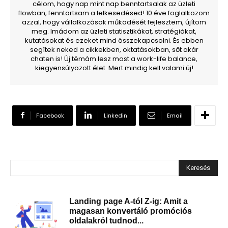
célom, hogy nap mint nap benntartsalak az üzleti
flowban, fenntartsam a lelkesedésed! 10 éve foglalkozom
azzal, hogy vállalkozások működését fejlesztem, újítom
meg. Imádom az üzleti statisztikákat, stratégiákat,
kutatásokat és ezeket mind összekapcsolni. És ebben
segítek neked a cikkekben, oktatásokban, sőt akár
chaten is! Új témám lesz most a work-life balance,
kiegyensúlyozott élet. Mert mindig kell valami új!
Facebook
Linkedin
Email
Keresés
Landing page A-tól Z-ig: Amit a
magasan konvertáló promóciós
oldalakról tudnod...