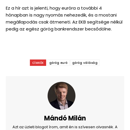
Ez a hír azt is jelenti, hogy euróra a további 4
hónapban is nagy nyomás nehezedik, és a mostani
megállapodás csak átmeneti. Az EKB segítsége nélkül
pedig az egész görög bankrendszer becsődölne.
CÍMKÉK
görög euró
görög váláság
Mándó Milán
Azt az üzleti blogot írom, amit én is szívesen olvasnék. A