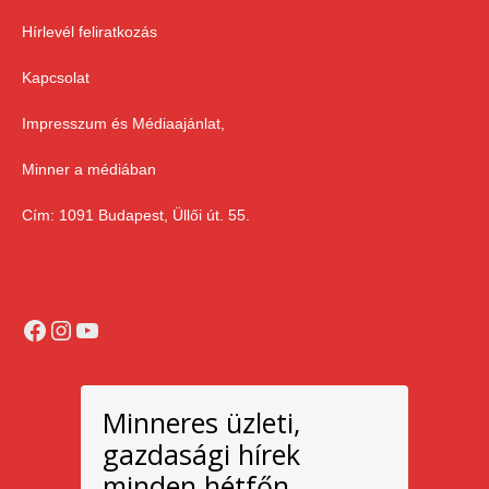
Hírlevél feliratkozás
Kapcsolat
Impresszum és Médiaajánlat,
Minner a médiában
Cím: 1091 Budapest, Üllői út. 55.
Facebook
Instagram
YouTube
Minneres üzleti,
gazdasági hírek
minden hétfőn