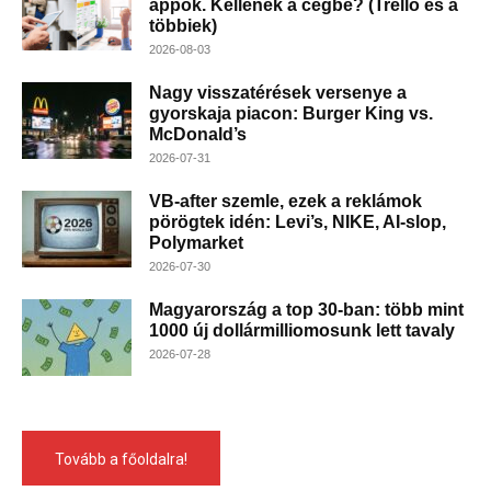
appok. Kellenek a cégbe? (Trello és a
többiek)
2026-08-03
Nagy visszatérések versenye a
gyorskaja piacon: Burger King vs.
McDonald’s
2026-07-31
VB-after szemle, ezek a reklámok
pörögtek idén: Levi’s, NIKE, AI-slop,
Polymarket
2026-07-30
Magyarország a top 30-ban: több mint
1000 új dollármilliomosunk lett tavaly
2026-07-28
Tovább a főoldalra!