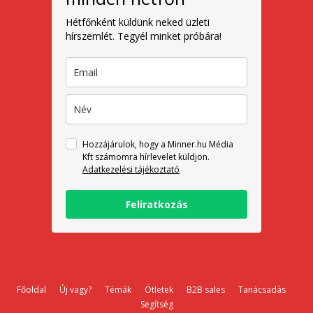
Hétfőnként küldünk neked üzleti
hírszemlét. Tegyél minket próbára!
Hozzájárulok, hogy a Minner.hu Média
Kft számomra hírlevelet küldjön.
Adatkezelési tájékoztató
Feliratkozás
Főoldal
Új vagy?
Témák
Ötletek
B2B sales
Tanácsadás
Segítség