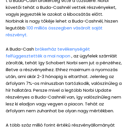
t a Buda-Cash brókercég vitte a tőzsdére. Norbi
követői tehát a Buda-Cashnél vettek részvényeket,
vagyis jegyezték le azokat a kibocsátás előtt.
Norbinak is nagy tőkéje lehet a Buda-Cashnél, hiszen
legutóbb
100 milliós összegben vásárolt saját
részvényt.
A Buda-Cash
brókerház tevékenységét
felfüggesztették a mai napon
, az ügyfelek számláit
zárolták, tehát így Schobert Norbi sem jut a pénzéhez,
illetve a részvényeihez. Ehhez maximum a nyomozás
után, ami akár 2-3 hónapig is eltarthat. Jelenleg az
árfolyam 7%-os mínuszban tartózkodik, valószínűleg a
hír hallatára. Persze mivel a legtöbb Norbi Update
részvényes a Buda-Cashnél van, így valószínűleg nem
lesz ki eladjon vagy vegyen a piacon. Tehát az
árfolyam nem zuhanhat be olyan nagy mértékben.
A több száz millió forint értékű részvényállományát