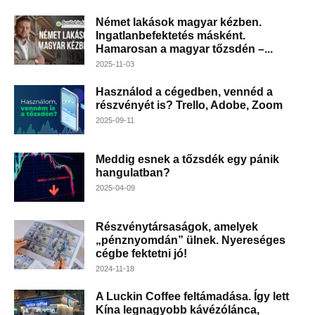
Német lakások magyar kézben.
Ingatlanbefektetés másként.
Hamarosan a magyar tőzsdén –...
2025-11-03
Használod a cégedben, vennéd a
részvényét is? Trello, Adobe, Zoom
2025-09-11
Meddig esnek a tőzsdék egy pánik
hangulatban?
2025-04-09
Részvénytársaságok, amelyek
„pénznyomdán” ülnek. Nyereséges
cégbe fektetni jó!
2024-11-18
A Luckin Coffee feltámadása. Így lett
Kína legnagyobb kávézólánca,