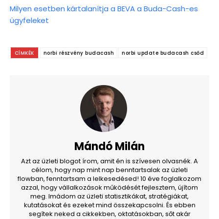
Milyen esetben kártalanítja a BEVA a Buda-Cash-es
ügyfeleket
CÍMKÉK
norbi részvény budacash
norbi update budacash csőd
Mándó Milán
Azt az üzleti blogot írom, amit én is szívesen olvasnék. A
célom, hogy nap mint nap benntartsalak az üzleti
flowban, fenntartsam a lelkesedésed! 10 éve foglalkozom
azzal, hogy vállalkozások működését fejlesztem, újítom
meg. Imádom az üzleti statisztikákat, stratégiákat,
kutatásokat és ezeket mind összekapcsolni. És ebben
segítek neked a cikkekben, oktatásokban, sőt akár