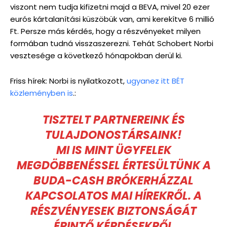
viszont nem tudja kifizetni majd a BEVA, mivel 20 ezer
eurós kártalanítási küszöbük van, ami kerekítve 6 millió
Ft. Persze más kérdés, hogy a részvényeket milyen
formában tudná visszaszerezni. Tehát Schobert Norbi
vesztesége a következő hónapokban derül ki.
Friss hírek: Norbi is nyilatkozott,
ugyanez itt BÉT
közleményben is
.:
TISZTELT PARTNEREINK ÉS
TULAJDONOSTÁRSAINK!
MI IS MINT ÜGYFELEK
MEGDÖBBENÉSSEL ÉRTESÜLTÜNK A
BUDA-CASH BRÓKERHÁZZAL
KAPCSOLATOS MAI HÍREKRŐL. A
RÉSZVÉNYESEK BIZTONSÁGÁT
ÉRINTŐ KÉRDÉSEKRŐL