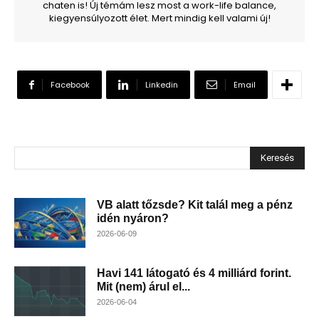
chaten is! Új témám lesz most a work-life balance,
kiegyensúlyozott élet. Mert mindig kell valami új!
Facebook
Linkedin
Email
Keresés
VB alatt tőzsde? Kit talál meg a pénz
idén nyáron?
2026-06-09
Havi 141 látogató és 4 milliárd forint.
Mit (nem) árul el...
2026-06-04