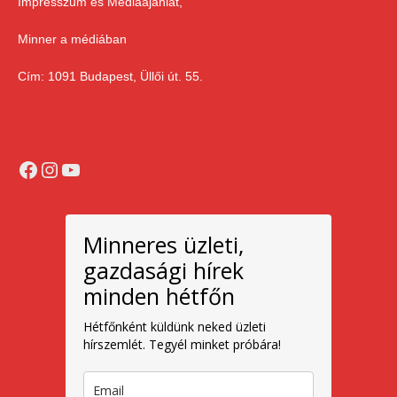
Impresszum és Médiaajánlat,
Minner a médiában
Cím: 1091 Budapest, Üllői út. 55.
Facebook
Instagram
YouTube
Minneres üzleti,
gazdasági hírek
minden hétfőn
Hétfőnként küldünk neked üzleti
hírszemlét. Tegyél minket próbára!