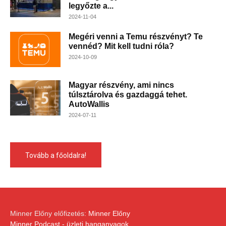
legyőzte a...
2024-11-04
Megéri venni a Temu részvényt? Te
vennéd? Mit kell tudni róla?
2024-10-09
Magyar részvény, ami nincs
túlsztárolva és gazdaggá tehet.
AutoWallis
2024-07-11
Tovább a főoldalra!
Minner Előny előfizetés:
Minner Előny
Minner Podcast - üzleti hanganyagok