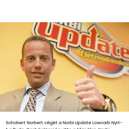
Schobert Norbert cégét a Norbi Update Lowcarb Nyrt-