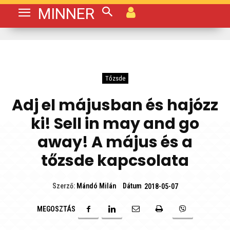
MINNER
Tőzsde
Adj el májusban és hajózz
ki! Sell in may and go
away! A május és a
tőzsde kapcsolata
Dátum
Szerző:
Mándó Milán
2018-05-07
MEGOSZTÁS