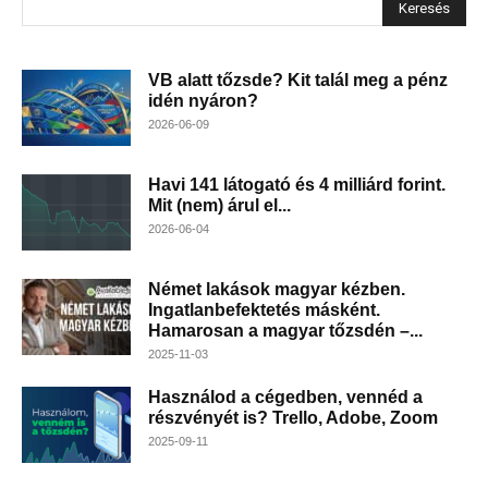
Keresés
VB alatt tőzsde? Kit talál meg a pénz
idén nyáron?
2026-06-09
Havi 141 látogató és 4 milliárd forint.
Mit (nem) árul el...
2026-06-04
Német lakások magyar kézben.
Ingatlanbefektetés másként.
Hamarosan a magyar tőzsdén –...
2025-11-03
Használod a cégedben, vennéd a
részvényét is? Trello, Adobe, Zoom
2025-09-11