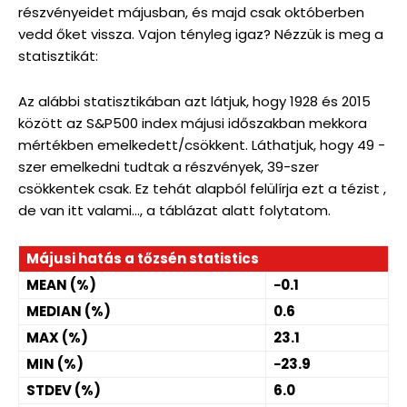
részvényeidet májusban, és majd csak októberben
vedd őket vissza. Vajon tényleg igaz? Nézzük is meg a
statisztikát:
Az alábbi statisztikában azt látjuk, hogy 1928 és 2015
között az S&P500 index májusi időszakban mekkora
mértékben emelkedett/csökkent. Láthatjuk, hogy 49 -
szer emelkedni tudtak a részvények, 39-szer
csökkentek csak. Ez tehát alapból felülírja ezt a tézist ,
de van itt valami…, a táblázat alatt folytatom.
Májusi hatás a tőzsén statistics
MEAN (%)
−0.1
MEDIAN (%)
0.6
MAX (%)
23.1
MIN (%)
−23.9
STDEV (%)
6.0