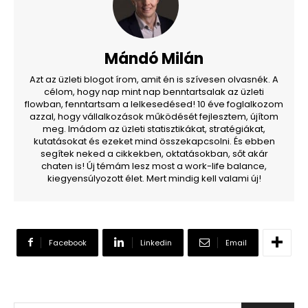
Mándó Milán
Azt az üzleti blogot írom, amit én is szívesen olvasnék. A
célom, hogy nap mint nap benntartsalak az üzleti
flowban, fenntartsam a lelkesedésed! 10 éve foglalkozom
azzal, hogy vállalkozások működését fejlesztem, újítom
meg. Imádom az üzleti statisztikákat, stratégiákat,
kutatásokat és ezeket mind összekapcsolni. És ebben
segítek neked a cikkekben, oktatásokban, sőt akár
chaten is! Új témám lesz most a work-life balance,
kiegyensúlyozott élet. Mert mindig kell valami új!
Facebook
Linkedin
Email