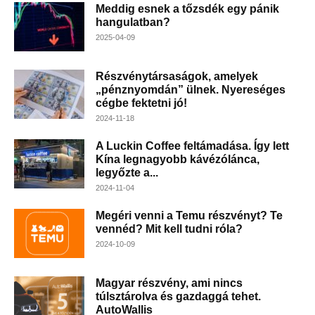
Meddig esnek a tőzsdék egy pánik
hangulatban?
2025-04-09
Részvénytársaságok, amelyek
„pénznyomdán” ülnek. Nyereséges
cégbe fektetni jó!
2024-11-18
A Luckin Coffee feltámadása. Így lett
Kína legnagyobb kávézólánca,
legyőzte a...
2024-11-04
Megéri venni a Temu részvényt? Te
vennéd? Mit kell tudni róla?
2024-10-09
Magyar részvény, ami nincs
túlsztárolva és gazdaggá tehet.
AutoWallis