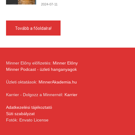
2024-07-11
Tovább a főoldalra!
Minner Előny előfizetés:
Minner Előny
Minner Podcast - üzleti hanganyagok
Üzleti oktatások:
MinnerAkademia.hu
Karrier - Dolgozz a Minnernél:
Karrier
Adatkezelési tájékoztató
Süti szabályzat
Fotók: Envato License