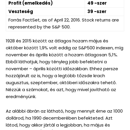
Profit (emelkedés)
49 -szer
Veszteség
39 -szer
Forrás FactSet, as of April 22, 2016. Stock returns are
represented by the S&P 500.
1928 és 2015 között az átlagos hozam május és
október között 1,9% volt eddig az S&P500 indexen, míg
november és április között a hozam átlagosan 5,1%.
Ebből láthatjuk, hogy tényleg jobb befektetni a
november – április közötti időszakban. Ehhez persze
hozzájárult az is, hogy a legtöbb tőzsde krach
augusztus, szeptember, októberi időszakra tehető.
Nézzük a számokat, és azt, hogy mivel javítható az
eredményünk.
Az alábbi ábrán az látható, hogy mennyit érne az 1000
dollárod, ha 1990 decemberében befekteted. Azt
látod, hogy akkor jártál a legjobban, ha május és