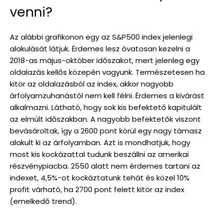
venni?
Az alábbi grafikonon egy az S&P500 index jelenlegi
alakulását látjuk. Érdemes lesz óvatosan kezelni a
2018-as május-október időszakot, mert jelenleg egy
oldalazás kellős közepén vagyunk. Természetesen ha
kitör az oldalazásból az index, akkor nagyobb
árfolyamzuhanástól nem kell félni. Érdemes a kivárást
alkalmazni. Látható, hogy sok kis befektető kapitulált
az elmúlt időszakban. A nagyobb befektetők viszont
bevásároltak, így a 2600 pont körül egy nagy támasz
alakult ki az árfolyamban. Azt is mondhatjuk, hogy
most kis kockázattal tudunk beszállni az amerikai
részvénypiacba. 2550 alatt nem érdemes tartani az
indexet, 4,5%-ot kockáztatunk tehát és közel 10%
profit várható, ha 2700 pont felett kitör az index
(emelkedő trend).