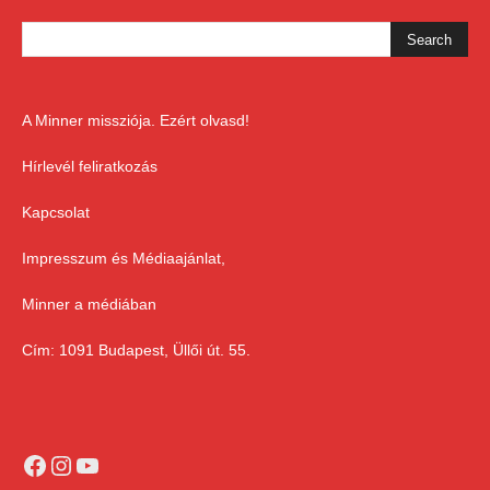
A Minner missziója. Ezért olvasd!
Hírlevél feliratkozás
Kapcsolat
Impresszum és Médiaajánlat,
Minner a médiában
Cím: 1091 Budapest, Üllői út. 55.
Facebook
Instagram
YouTube