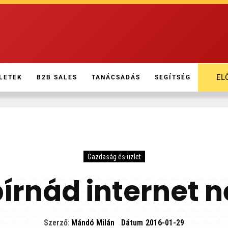
EL
LETEK
B2B SALES
TANÁCSADÁS
SEGÍTSÉG
Gazdaság és üzlet
bírnád internet n
Szerző:
Mándó Milán
Dátum
2016-01-29