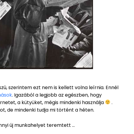
ú, szerintem ezt nem is kellett volna leírnia. Ennél
mások
. Igazából a legjobb az egészben, hogy
ternetet, a kütyüket, mégis mindenki használja
.
got, de mindenki tudja mi történt a héten.
nyi új munkahelyet teremtett …