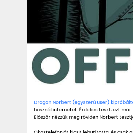
Dragan Norbert (egyszerű user) kipróbál
használ internetet. Érdekes teszt, ezt már 
Először nézzük meg röviden Norbert tesztj
Okostelefonját kicsit lebutította, és csak a