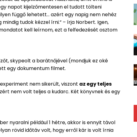
egy napot kijelzőmentesen el tudott tölteni
milyen függő lehetett… azért egy napig nem nehéz
indig tudok kézzel írni.” – írja Norbert. Igen,
mondatot kell leírnom, ezt a felfedezését osztom
zőt, skypeolt a barátnőjével (mondjuk ez oké
ett egy dokumentum filmet.
ne experiment nem sikerült, viszont
az egy teljes
Azért nem volt teljes a kudarc. Két könyvnek és egy
er nyaralni például 1 hétre, akkor is ennyit távol
an rövid időtáv volt, hogy erről kár is volt írnia