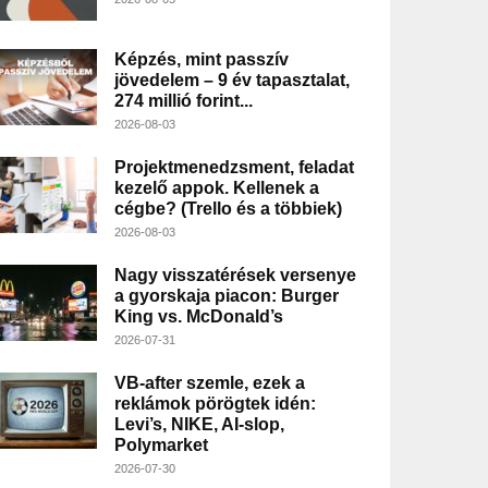
Képzés, mint passzív
jövedelem – 9 év tapasztalat,
274 millió forint...
2026-08-03
Projektmenedzsment, feladat
kezelő appok. Kellenek a
cégbe? (Trello és a többiek)
2026-08-03
Nagy visszatérések versenye
a gyorskaja piacon: Burger
King vs. McDonald’s
2026-07-31
VB-after szemle, ezek a
reklámok pörögtek idén:
Levi’s, NIKE, AI-slop,
Polymarket
2026-07-30