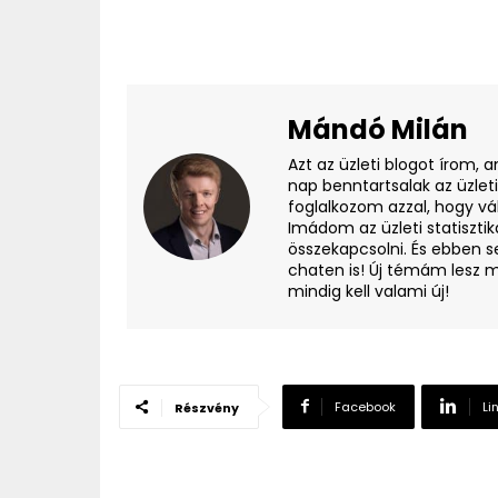
Mándó Milán
Azt az üzleti blogot írom, 
nap benntartsalak az üzlet
foglalkozom azzal, hogy vá
Imádom az üzleti statisztik
összekapcsolni. És ebben s
chaten is! Új témám lesz m
mindig kell valami új!
Facebook
Li
Részvény