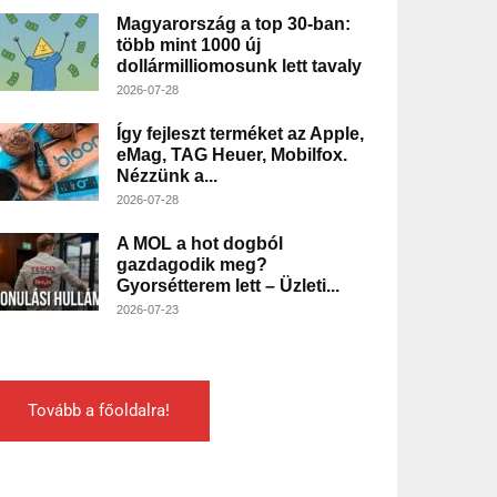
Magyarország a top 30-ban:
több mint 1000 új
dollármilliomosunk lett tavaly
2026-07-28
Így fejleszt terméket az Apple,
eMag, TAG Heuer, Mobilfox.
Nézzünk a...
2026-07-28
A MOL a hot dogból
gazdagodik meg?
Gyorsétterem lett – Üzleti...
2026-07-23
Tovább a főoldalra!