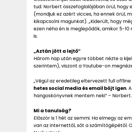
tud. Norbert összefoglalójában örül, hogy 
(mondjuk ez azért vicces, ha ennek örül, 
kikapcsolni magunkat). „Kiderült, hogy még m
ezen néha én is meglepődők, amikor 5-10 
is.
„Aztán jött a lejtő”
Három nap után egyre többet nézte a kijel
szerintem), viszont a Youtube-on megnéz
„Végül az eredetileg eltervezett full offli
hetes social media és email böjt igen
. 
hangoskönyvnek mentem neki” – Norbert.
Mi a tanulság?
Először is 1 hét az semmi. Ha elmegy az emb
van az internettől, sőt a számítógépétől. Oly