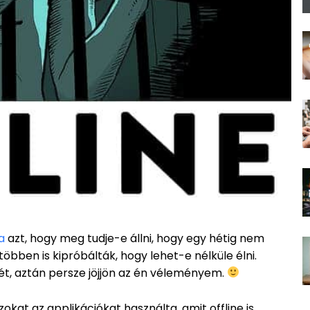
ta
azt, hogy meg tudje-e állni, hogy egy hétig nem
többen is kipróbálták, hogy lehet-e nélküle élni.
ét, aztán persze jöjjön az én véleményem.
zokat az applikációkat használta, amit offline is