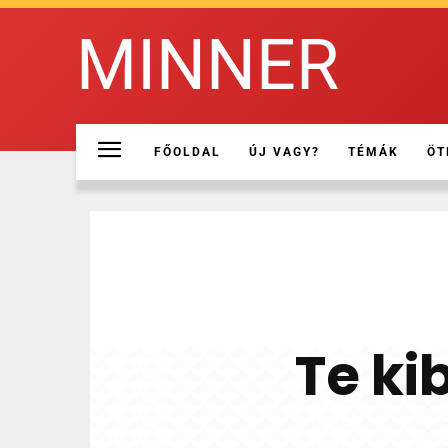
MINNER
FŐOLDAL
ÚJ VAGY?
TÉMÁK
ÖT
Te ki