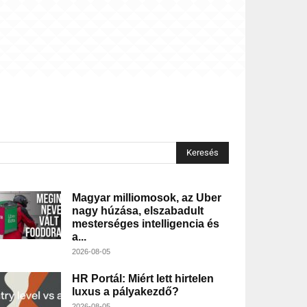
Keresés
Magyar milliomosok, az Uber
nagy húzása, elszabadult
mesterséges intelligencia és
a...
2026-08-05
HR Portál: Miért lett hirtelen
luxus a pályakezdő?
2026-08-05