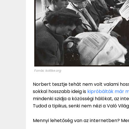
Forrás: kottke.org
Norbert tesztje tehát nem volt valami hossz
sokkal hosszabb ideig is
kipróbálták már 
mindenki szidja a közösségi hálókat, az in
Tudod a tipikus, senki nem nézi a Való Vilá
Mennyi lehetőség van az internetben? Men