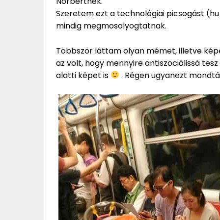
Norbertnek.
Szeretem ezt a technológiai picsogást (hu e
mindig megmosolyogtatnak.
Többször láttam olyan mémet, illetve kép
az volt, hogy mennyire antiszociálissá tes
alatti képet is
. Régen ugyanezt mondták