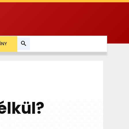
ŐNY
élkül?