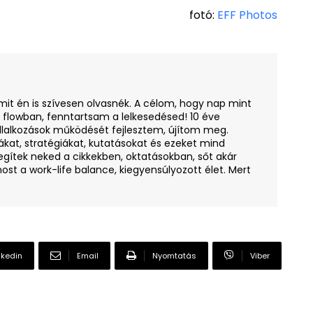
fotó:
EFF Photos
amit én is szívesen olvasnék. A célom, hogy nap mint
i flowban, fenntartsam a lelkesedésed! 10 éve
llalkozások működését fejlesztem, újítom meg.
ákat, stratégiákat, kutatásokat és ezeket mind
egítek neked a cikkekben, oktatásokban, sőt akár
ost a work-life balance, kiegyensúlyozott élet. Mert
nkedin
Email
Nyomtatás
Viber