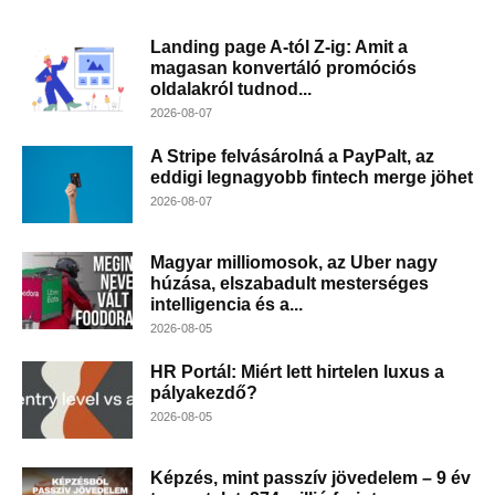
Landing page A-tól Z-ig: Amit a
magasan konvertáló promóciós
oldalakról tudnod...
2026-08-07
A Stripe felvásárolná a PayPalt, az
eddigi legnagyobb fintech merge jöhet
2026-08-07
Magyar milliomosok, az Uber nagy
húzása, elszabadult mesterséges
intelligencia és a...
2026-08-05
HR Portál: Miért lett hirtelen luxus a
pályakezdő?
2026-08-05
Képzés, mint passzív jövedelem – 9 év