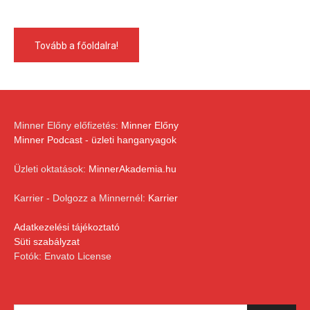
Tovább a főoldalra!
Minner Előny előfizetés:
Minner Előny
Minner Podcast - üzleti hanganyagok
Üzleti oktatások:
MinnerAkademia.hu
Karrier - Dolgozz a Minnernél:
Karrier
Adatkezelési tájékoztató
Süti szabályzat
Fotók: Envato License