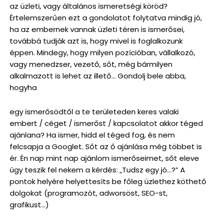
az üzleti, vagy általános ismeretségi köröd?
Értelemszerűen ezt a gondolatot folytatva mindig jó,
ha az embernek vannak üzleti téren is ismerősei,
továbbá tudják azt is, hogy mivel is foglalkozunk
éppen. Mindegy, hogy milyen pozícióban, vállalkozó,
vagy menedzser, vezető, sőt, még bármilyen
alkalmazott is lehet az illető… Gondolj bele abba,
hogyha
egy ismerősödtől a te területeden keres valaki
embert / céget / ismerőst / kapcsolatot akkor téged
ajánlana? Ha ismer, hidd el téged fog, és nem
felcsapja a Googlet. Sőt az ő ajánlása még többet is
ér. Én nap mint nap ajánlom ismerőseimet, sőt eleve
úgy teszik fel nekem a kérdés: „Tudsz egy jó…?” A
pontok helyére helyettesíts be főleg üzlethez köthető
dolgokat (programozót, adworsöst, SEO-st,
grafikust…)