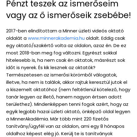
Pénzt teszek az ismerőseim
vagy az ő ismerőseik zsebébe!
2017-ben elindítottam a Minner üzleti videós oktató
oldalát a
www.minnerakademia.hu
oldalt. Eddig csak
egy oktató/szakértő volta az oldalon, azaz én. De ez
most 2018-ban meg fog változni. Egyrészt sokkal
hitelesebb is, ha nem csak én oktatok, másrészt sok
időt is nyerek. És kik lesznek az oktatók?
Természetesen az ismerősi körömből válogatok,
illetve, ha nem is találok, akkor rajtuk keresztül jutok el
a kiszemelt oktatóhoz (nem feltétlenül kötelező, hogy
tanár legyen az illető, hanem nagyon értsen adott
területhez). Mindenképpen tenni fogok azért, hogy az
egyik legjobb hazai üzleti oktató, önképző oldal legyen
a MinnerAkadémia. Már több mint 220 fizetős
tanítvány/ügyfél van az oldalon, ami egy 8 hónapos
oldalhoz képest elég jó. Kerülj te is tanítványok