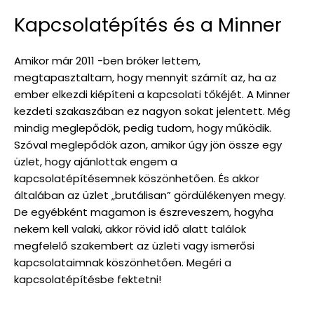
Kapcsolatépítés és a Minner
Amikor már 2011 -ben bróker lettem,
megtapasztaltam, hogy mennyit számít az, ha az
ember elkezdi kiépíteni a kapcsolati tőkéjét. A Minner
kezdeti szakaszában ez nagyon sokat jelentett. Még
mindig meglepődök, pedig tudom, hogy működik.
Szóval meglepődök azon, amikor úgy jön össze egy
üzlet, hogy ajánlottak engem a
kapcsolatépítésemnek köszönhetően. És akkor
általában az üzlet „brutálisan” gördülékenyen megy.
De egyébként magamon is észreveszem, hogyha
nekem kell valaki, akkor rövid idő alatt találok
megfelelő szakembert az üzleti vagy ismerősi
kapcsolataimnak köszönhetően. Megéri a
kapcsolatépítésbe fektetni!