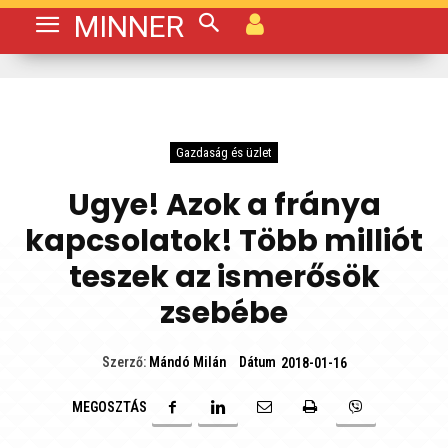
MINNER
Gazdaság és üzlet
Ugye! Azok a fránya
kapcsolatok! Több milliót
teszek az ismerősök
zsebébe
Dátum
Szerző:
Mándó Milán
2018-01-16
MEGOSZTÁS