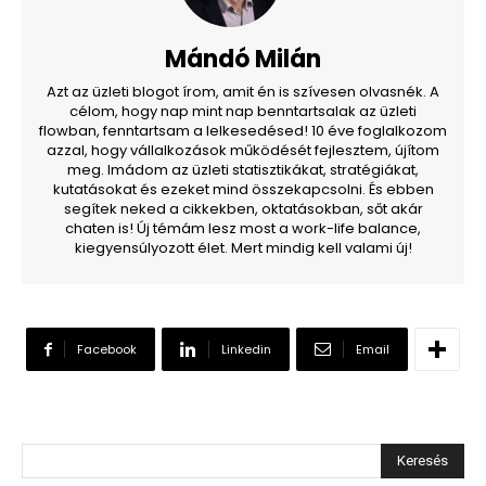
Mándó Milán
Azt az üzleti blogot írom, amit én is szívesen olvasnék. A
célom, hogy nap mint nap benntartsalak az üzleti
flowban, fenntartsam a lelkesedésed! 10 éve foglalkozom
azzal, hogy vállalkozások működését fejlesztem, újítom
meg. Imádom az üzleti statisztikákat, stratégiákat,
kutatásokat és ezeket mind összekapcsolni. És ebben
segítek neked a cikkekben, oktatásokban, sőt akár
chaten is! Új témám lesz most a work-life balance,
kiegyensúlyozott élet. Mert mindig kell valami új!
Facebook
Linkedin
Email
Keresés