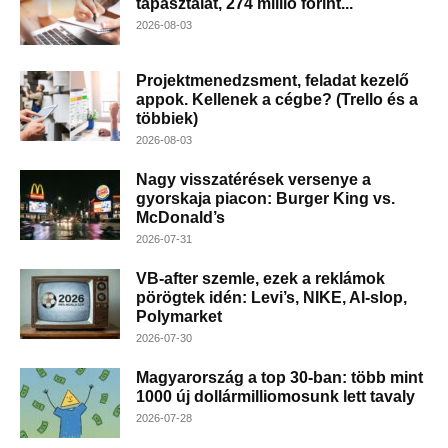
tapasztalat, 274 millió forint...
2026-08-03
Projektmenedzsment, feladat kezelő
appok. Kellenek a cégbe? (Trello és a
többiek)
2026-08-03
Nagy visszatérések versenye a
gyorskaja piacon: Burger King vs.
McDonald’s
2026-07-31
VB-after szemle, ezek a reklámok
pörögtek idén: Levi’s, NIKE, AI-slop,
Polymarket
2026-07-30
Magyarország a top 30-ban: több mint
1000 új dollármilliomosunk lett tavaly
2026-07-28