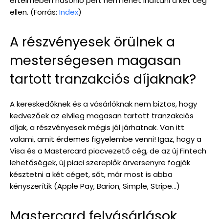
értelmében hasonló pert nem lehet indítani a két cég
ellen. (Forrás:
Index
)
A részvényesek örülnek a
mesterségesen magasan
tartott tranzakciós díjaknak?
A kereskedőknek és a vásárlóknak nem biztos, hogy
kedvezőek az elvileg magasan tartott tranzakciós
díjak, a részvényesek mégis jól járhatnak. Van itt
valami, amit érdemes figyelembe venni! Igaz, hogy a
Visa és a Mastercard piacvezető cég, de az új Fintech
lehetőségek, új piaci szereplők árversenyre fogják
késztetni a két céget, sőt, már most is abba
kényszerítik (Apple Pay, Barion, Simple, Stripe…)
Mastercard felvásárlások