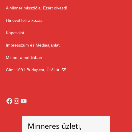
A Minner missziója. Ezért olvasd!
Hírlevél feliratkozás
Kapcsolat
Impresszum és Médiaajánlat,
Minner a médiában
Cím: 1091 Budapest, Üllői út. 55.
Facebook
Instagram
YouTube
Minneres üzleti,