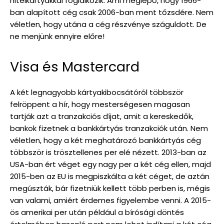
hitelkártyákkal foglalkozik. Ami meglepő, hogy 1966-
ban alapított cég csak 2006-ban ment tőzsdére. Nem
véletlen, hogy utána a cég részvénye száguldott. De
ne menjünk ennyire előre!
Visa és Mastercard
A két legnagyobb kártyakibocsátóról többször
felröppent a hír, hogy mesterségesen magasan
tartják azt a tranzakciós díjat, amit a kereskedők,
bankok fizetnek a bankkártyás tranzakciók után. Nem
véletlen, hogy a két meghatározó bankkártyás cég
többször is trösztellenes per elé nézett. 2013-ban az
USA-ban ért véget egy nagy per a két cég ellen, majd
2015-ben az EU is megpiszkálta a két céget, de aztán
megúszták, bár fizetniük kellett több perben is, mégis
van valami, amiért érdemes figyelembe venni. A 2015-
ös amerikai per után például a bírósági döntés