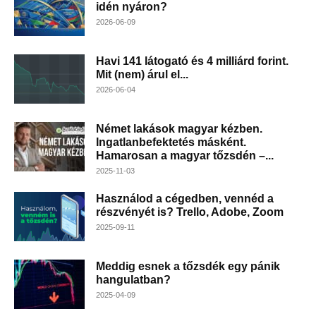
idén nyáron?
2026-06-09
Havi 141 látogató és 4 milliárd forint.
Mit (nem) árul el...
2026-06-04
Német lakások magyar kézben.
Ingatlanbefektetés másként.
Hamarosan a magyar tőzsdén –...
2025-11-03
Használod a cégedben, vennéd a
részvényét is? Trello, Adobe, Zoom
2025-09-11
Meddig esnek a tőzsdék egy pánik
hangulatban?
2025-04-09