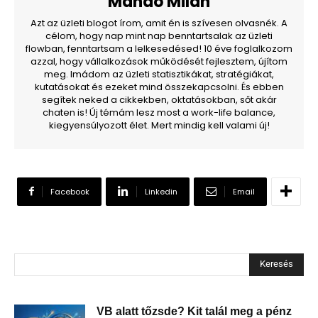
Mándó Milán
Azt az üzleti blogot írom, amit én is szívesen olvasnék. A
célom, hogy nap mint nap benntartsalak az üzleti
flowban, fenntartsam a lelkesedésed! 10 éve foglalkozom
azzal, hogy vállalkozások működését fejlesztem, újítom
meg. Imádom az üzleti statisztikákat, stratégiákat,
kutatásokat és ezeket mind összekapcsolni. És ebben
segítek neked a cikkekben, oktatásokban, sőt akár
chaten is! Új témám lesz most a work-life balance,
kiegyensúlyozott élet. Mert mindig kell valami új!
Facebook
Linkedin
Email
Keresés
VB alatt tőzsde? Kit talál meg a pénz