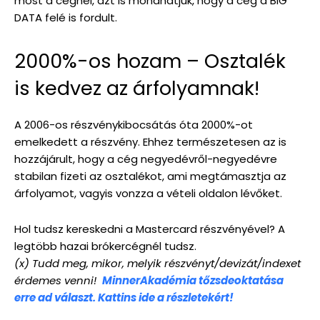
most a cégnél, azt is mondhatjuk, hogy a cég a BIG
DATA felé is fordult.
2000%-os hozam – Osztalék
is kedvez az árfolyamnak!
A 2006-os részvénykibocsátás óta 2000%-ot
emelkedett a részvény. Ehhez természetesen az is
hozzájárult, hogy a cég negyedévről-negyedévre
stabilan fizeti az osztalékot, ami megtámasztja az
árfolyamot, vagyis vonzza a vételi oldalon lévőket.
Hol tudsz kereskedni a Mastercard részvényével? A
legtöbb hazai brókercégnél tudsz.
(x) Tudd meg, mikor, melyik részvényt/devizát/indexet
érdemes venni!
MinnerAkadémia tőzsdeoktatása
erre ad választ. Kattins ide a részletekért!