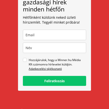
gazdasági hírek
minden hétfőn
Hétfőnként küldünk neked üzleti
hírszemlét. Tegyél minket próbára!
Hozzájárulok, hogy a Minner.hu Média
Kft számomra hírlevelet küldjön.
Adatkezelési tájékoztató
Feliratkozás