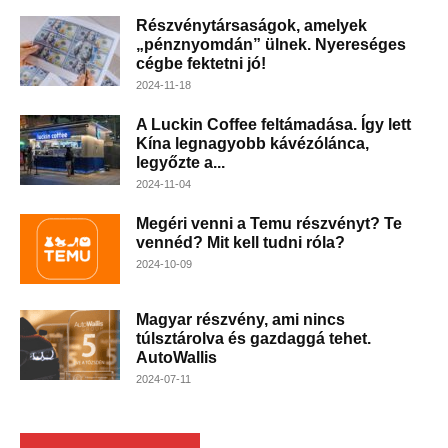
Részvénytársaságok, amelyek
„pénznyomdán” ülnek. Nyereséges
cégbe fektetni jó!
2024-11-18
A Luckin Coffee feltámadása. Így lett
Kína legnagyobb kávézólánca,
legyőzte a...
2024-11-04
Megéri venni a Temu részvényt? Te
vennéd? Mit kell tudni róla?
2024-10-09
Magyar részvény, ami nincs
túlsztárolva és gazdaggá tehet.
AutoWallis
2024-07-11