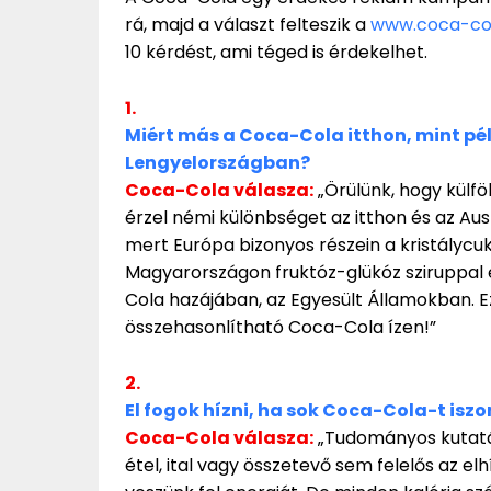
rá, majd a választ felteszik a
www.coca-col
10 kérdést, ami téged is érdekelhet.
1.
Miért más a Coca-Cola itthon, mint p
Lengyelországban?
Coca-Cola válasza:
„Örülünk, hogy külfö
érzel némi különbséget az itthon és az Aus
mert Európa bizonyos részein a kristálycuk
Magyarországon fruktóz-glükóz sziruppal 
Cola hazájában, az Egyesült Államokban. 
összehasonlítható Coca-Cola ízen!”
2.
El fogok hízni, ha sok Coca-Cola-t isz
Coca-Cola válasza:
„Tudományos kutatá
étel, ital vagy összetevő sem felelős az e