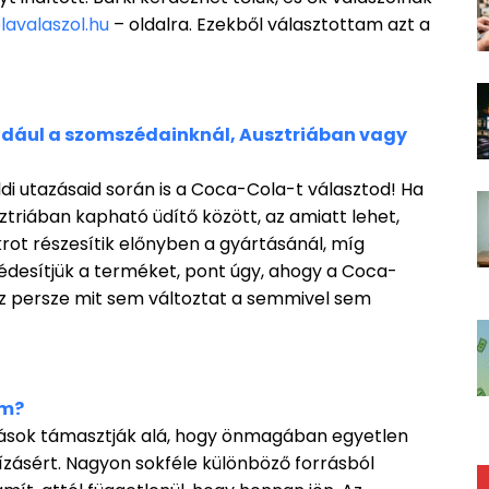
avalaszol.hu
– oldalra. Ezekből választottam azt a
éldául a szomszédainknál, Ausztriában vagy
ldi utazásaid során is a Coca-Cola-t választod! Ha
ztriában kapható üdítő között, az amiatt lehet,
rot részesítik előnyben a gyártásánál, míg
édesítjük a terméket, pont úgy, ahogy a Coca-
Ez persze mit sem változtat a semmivel sem
om?
sok támasztják alá, hogy önmagában egyetlen
lhízásért. Nagyon sokféle különböző forrásból