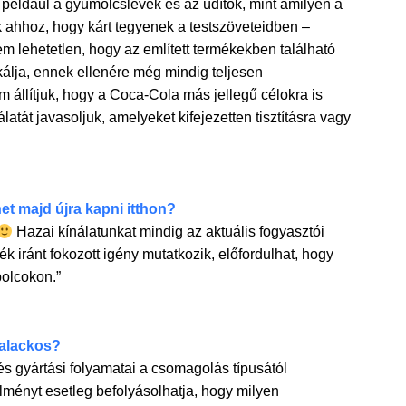
k például a gyümölcslevek és az üdítők, mint amilyen a
ahhoz, hogy kárt tegyenek a testszöveteidben –
 lehetetlen, hogy az említett termékekben található
kálja, ennek ellenére még mindig teljesen
 állítjuk, hogy a Coca-Cola más jellegű célokra is
atát javasoljuk, amelyeket kifejezetten tisztításra vagy
et majd újra kapni itthon?
Hazai kínálatunkat mindig az aktuális fogyasztói
ék iránt fokozott igény mutatkozik, előfordulhat, hogy
polcokon.”
palackos?
s gyártási folyamatai a csomagolás típusától
lményt esetleg befolyásolhatja, hogy milyen