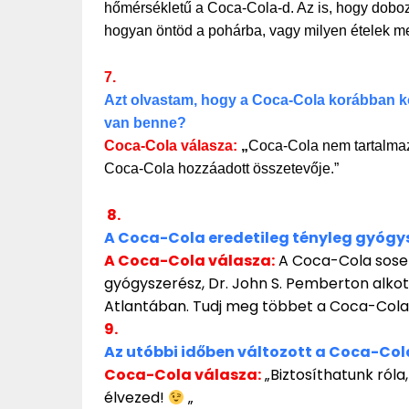
hőmérsékletű a Coca-Cola-d. Az is, hogy dobo
hogyan öntöd a pohárba, vagy milyen ételek me
7.
Azt olvastam, hogy a Coca-Cola korábban kok
van benne?
C
oca-Cola válasza:
„
Coca-Cola nem tartalmaz
Coca-Cola hozzáadott összetevője.”
8.
A Coca-Cola eredetileg tényleg gyógys
A Coca-Cola válasza:
A Coca-Cola sosem
gyógyszerész, Dr. John S. Pemberton alko
Atlantában. Tudj meg többet a Coca-Colat
9.
Az utóbbi időben változott a Coca-Col
Coca-Cola válasza:
„Biztosíthatunk róla
élvezed!
„