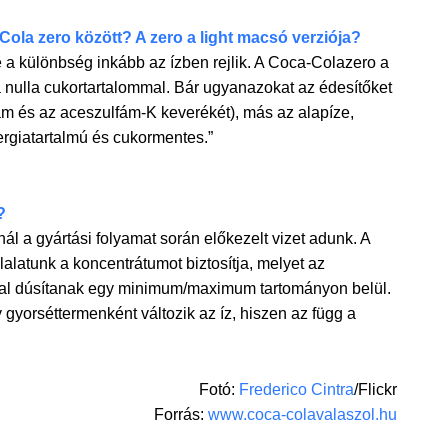
Cola zero között? A zero a light macsó verziója?
a különbség inkább az ízben rejlik. A Coca-Colazero a
a nulla cukortartalommal. Bár ugyanazokat az édesítőket
ám és az aceszulfám-K keverékét), más az alapíze,
ergiatartalmú és cukormentes.”
?
ál a gyártási folyamat során előkezelt vizet adunk. A
alatunk a koncentrátumot biztosítja, melyet az
dal dúsítanak egy minimum/maximum tartományon belül.
 gyorséttermenként változik az íz, hiszen az függ a
Fotó:
Frederico Cintra
/Flickr
Forrás:
www.coca-colavalaszol.hu