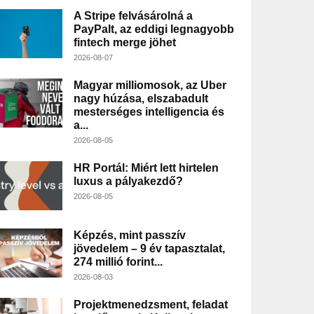
A Stripe felvásárolná a
PayPalt, az eddigi legnagyobb
fintech merge jöhet
2026-08-07
Magyar milliomosok, az Uber
nagy húzása, elszabadult
mesterséges intelligencia és
a...
2026-08-05
HR Portál: Miért lett hirtelen
luxus a pályakezdő?
2026-08-05
Képzés, mint passzív
jövedelem – 9 év tapasztalat,
274 millió forint...
2026-08-03
Projektmenedzsment, feladat