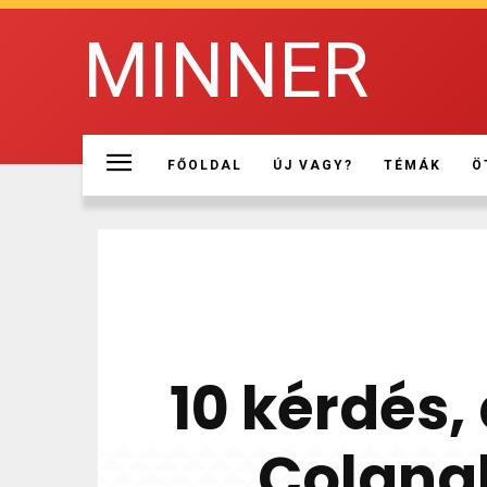
MINNER
FŐOLDAL
ÚJ VAGY?
TÉMÁK
Ö
10 kérdés, 
Colanak