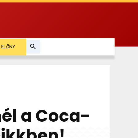
ELŐNY
nnél a Coca-
cikkben!