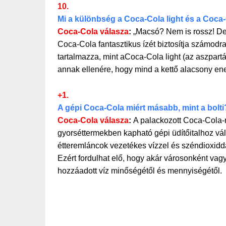
10.
Mi a különbség a Coca-Cola light és a Coca-
Coca-Cola válasza
:
„Macsó? Nem is rossz! De 
Coca-Cola fantasztikus ízét biztosítja számodr
tartalmazza, mint aCoca-Cola light (az aszpart
annak ellenére, hogy mind a kettő alacsony en
+1.
A gépi Coca-Cola miért másabb, mint a bolti
Coca-Cola válasza
:
A palackozott Coca-Cola-n
gyorséttermekben kapható gépi üdítőitalhoz váll
étteremláncok vezetékes vízzel és széndioxid
Ezért fordulhat elő, hogy akár városonként vagy
hozzáadott víz minőségétől és mennyiségétől.