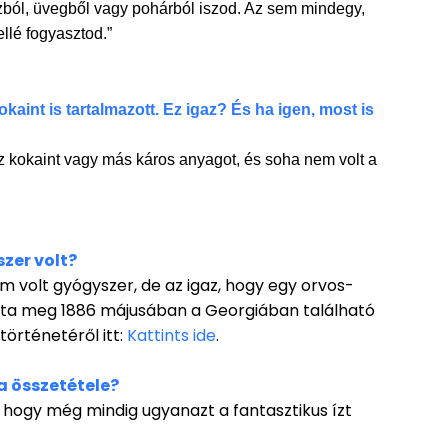
zból, üvegből vagy pohárból iszod. Az sem mindegy,
llé fogyasztod.”
aint is tartalmazott. Ez igaz? És ha igen, most is
 kokaint vagy más káros anyagot, és soha nem volt a
zer volt?
 volt gyógyszer, de az igaz, hogy egy orvos-
tta meg 1886 májusában a Georgiában található
örténetéről itt:
Kattints ide
.
a összetétele?
, hogy még mindig ugyanazt a fantasztikus ízt