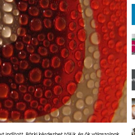
ndított. Bárki kérdezhet tőlük, és ők válaszolnak