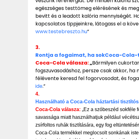
veszünk fel energiát. De minden kalória szá
egészséges testtömeg elérésének és megő
bevitt és a leadott kalória mennyiségét. H
kapcsolatos tippjeinkre, látogass el a köve
www.testebreszto.hu
”
3.
Rontja a fogaimat, ha sokCoca-Cola-
Coca-Cola válasza:
„
Bármilyen cukortart
fogszuvasodáshoz, persze csak akkor, ha n
félévente keresd fel fogorvosodat, és fog
ide
.”
4.
Használható a Coca-Cola háztartási tisztító
Coca-Cola válasza:
„Ez a szóbeszéd sokféle fo
savassága miatt használhatjuk például vécétis
zsírfoltos ruhák tisztítására, egy fog eltüntet
Coca-Cola termékkel meglocsolt sonkának isteni