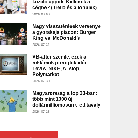
kezelő appok. Kellenek a
cégbe? (Trello és a többiek)
2026-08-03
Nagy visszatérések versenye
a gyorskaja piacon: Burger
King vs. McDonald’s
2026-07-31
VB-after szemle, ezek a
reklámok pörögtek idén:
Levi’s, NIKE, AI-slop,
Polymarket
2026-07-30
Magyarország a top 30-ban:
több mint 1000 új
dollármilliomosunk lett tavaly
2026-07-28