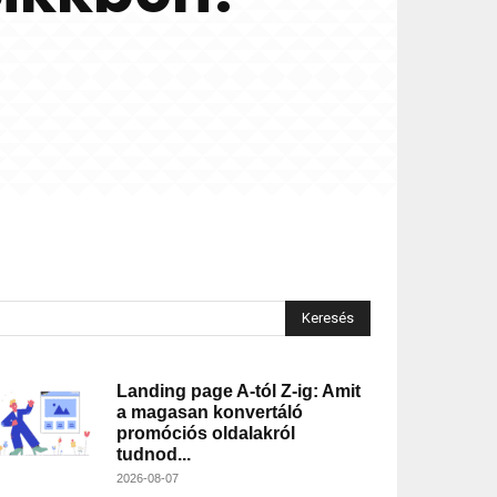
Keresés
Landing page A-tól Z-ig: Amit
a magasan konvertáló
promóciós oldalakról
tudnod...
2026-08-07