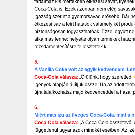
tartalmaz kis mértékben étkezési savat, ilyene
Coca-Cola is. Ezek azonban nem elég savasak 
igazság szerint a gyomorsavad erősebb. Bár nem
étkezési sav a leírt hatások valamelyikét produ
biztonságosan fogyaszthatóak. Ezzel együtt nem
alkalmas lenne: helyette olyan termékek használ
rozsdamentesítésre fejlesztettek ki.”
5.
A Vanilla Coke volt az egyik kedvencem. Leh
Coca-Cola válasza
:
„Örülünk, hogy szeretted!
igények alapján állítjuk össze. Ha az adott term
újra találkozhatsz majd kedvenceddel a hazai 
6
.
Miért más ízű az üveges Coca-Cola, mint a 
Coca-Cola válasza:
„A Coca-Cola összetevői é
függetlenül ugyanazok mindkét esetben. Az ízé