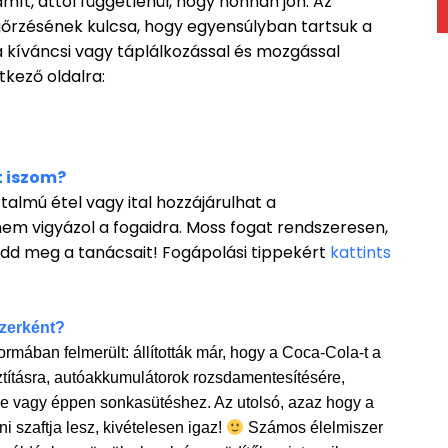
mít, attól függetlenül, hogy honnan jön. Az
rzésének kulcsa, hogy egyensúlyban tartsuk a
a kíváncsi vagy táplálkozással és mozgással
tkező oldalra:
t iszom?
almú étel vagy ital hozzájárulhat a
em vigyázol a fogaidra. Moss fogat rendszeresen,
add meg a tanácsait! Fogápolási tippekért
kattints
szerként?
rmában felmerült: állították már, hogy a Coca-Cola-t a
ztításra, autóakkumulátorok rozsdamentesítésére,
ésére vagy éppen sonkasütéshez. Az utolsó, azaz hogy a
 szaftja lesz, kivételesen igaz!
Számos élelmiszer