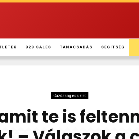
TLETEK
B2B SALES
TANÁCSADÁS
SEGÍTSÉG
Gazdaság és üzlet
amit te is felte
! – Válaszok a 