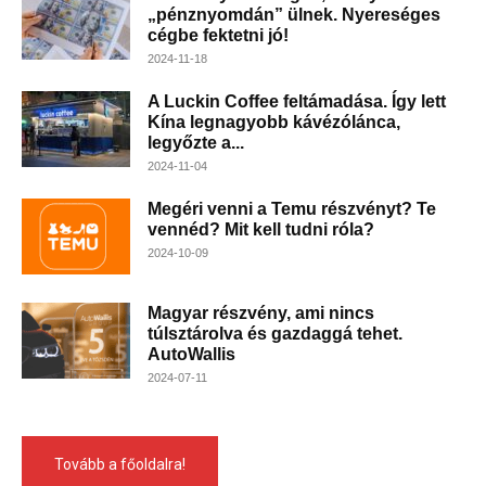
„pénznyomdán” ülnek. Nyereséges
cégbe fektetni jó!
2024-11-18
A Luckin Coffee feltámadása. Így lett
Kína legnagyobb kávézólánca,
legyőzte a...
2024-11-04
Megéri venni a Temu részvényt? Te
vennéd? Mit kell tudni róla?
2024-10-09
Magyar részvény, ami nincs
túlsztárolva és gazdaggá tehet.
AutoWallis
2024-07-11
Tovább a főoldalra!