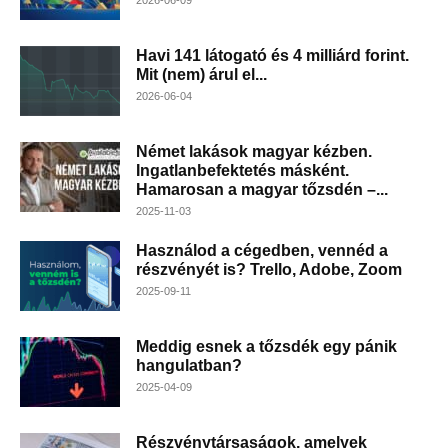
Havi 141 látogató és 4 milliárd forint.
Mit (nem) árul el...
2026-06-04
Német lakások magyar kézben.
Ingatlanbefektetés másként.
Hamarosan a magyar tőzsdén –...
2025-11-03
Használod a cégedben, vennéd a
részvényét is? Trello, Adobe, Zoom
2025-09-11
Meddig esnek a tőzsdék egy pánik
hangulatban?
2025-04-09
Részvénytársaságok, amelyek