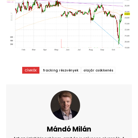
CÍMKÉK
fracking részvények
olajár csökkenés
Mándó Milán