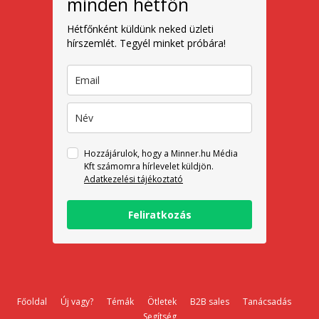
minden hétfőn
Hétfőnként küldünk neked üzleti
hírszemlét. Tegyél minket próbára!
Hozzájárulok, hogy a Minner.hu Média
Kft számomra hírlevelet küldjön.
Adatkezelési tájékoztató
Feliratkozás
Főoldal
Új vagy?
Témák
Ötletek
B2B sales
Tanácsadás
Segítség