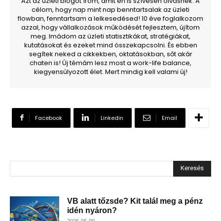
Azt az üzleti blogot írom, amit én is szívesen olvasnék. A
célom, hogy nap mint nap benntartsalak az üzleti
flowban, fenntartsam a lelkesedésed! 10 éve foglalkozom
azzal, hogy vállalkozások működését fejlesztem, újítom
meg. Imádom az üzleti statisztikákat, stratégiákat,
kutatásokat és ezeket mind összekapcsolni. És ebben
segítek neked a cikkekben, oktatásokban, sőt akár
chaten is! Új témám lesz most a work-life balance,
kiegyensúlyozott élet. Mert mindig kell valami új!
Facebook
Linkedin
Email
Keresés
VB alatt tőzsde? Kit talál meg a pénz
idén nyáron?
2026-06-09