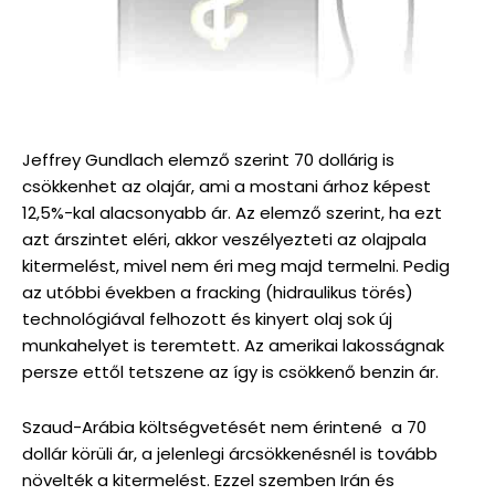
Jeffrey Gundlach elemző szerint 70 dollárig is
csökkenhet az olajár, ami a mostani árhoz képest
12,5%-kal alacsonyabb ár. Az elemző szerint, ha ezt
azt árszintet eléri, akkor veszélyezteti az olajpala
kitermelést, mivel nem éri meg majd termelni. Pedig
az utóbbi években a fracking (hidraulikus törés)
technológiával felhozott és kinyert olaj sok új
munkahelyet is teremtett. Az amerikai lakosságnak
persze ettől tetszene az így is csökkenő benzin ár.
Szaud-Arábia költségvetését nem érintené a 70
dollár körüli ár, a jelenlegi árcsökkenésnél is tovább
növelték a kitermelést. Ezzel szemben Irán és