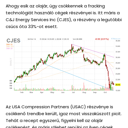
Ahogy esik az olajár, úgy csökkennek a fracking
technológiát használó cégek részvényei is. Itt máris a
C&J Energy Services Inc (CJES), a részvény a legutóbbi
csúcs óta 33%-ot esett.
Az USA Compression Partners (USAC) részvénye is
csökkenő trendbe került, igaz most visszakúszott picit.
Tehát a recept egyszerű, figyelni kell az olajár
csökkenést, és máris rálehet repülni az ilyen cégek