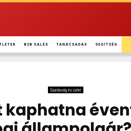
TLETEK
B2B SALES
TANÁCSADÁS
SEGÍTSÉG
Gazdaság és üzlet
t kaphatna éve
ai állampolgár? 