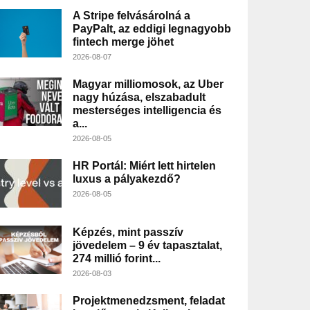
A Stripe felvásárolná a
PayPalt, az eddigi legnagyobb
fintech merge jöhet
2026-08-07
Magyar milliomosok, az Uber
nagy húzása, elszabadult
mesterséges intelligencia és
a...
2026-08-05
HR Portál: Miért lett hirtelen
luxus a pályakezdő?
2026-08-05
Képzés, mint passzív
jövedelem – 9 év tapasztalat,
274 millió forint...
2026-08-03
Projektmenedzsment, feladat