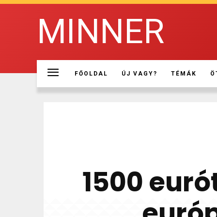
MINNER
FŐOLDAL
ÚJ VAGY?
TÉMÁK
Ö
1500 euró
európ