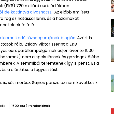
nk (EKB) 720 milliárd euró értékben
ől ide kattintva olvashatsz.
Az előbb említett
ra fog ez hatással lenni, és a hozamokat
enetelnek felfelé.
k kiemelkedő tőzsdegurujának blogján
. Azért is
atok róla. Zsiday Viktor szerint a EKB
gyes európai állampolgárnak adjon évente 1500
nz (hozamok) nem a spekulánsok és gazdagok ölébe
 emberek. A semmiből teremtenek így is pénzt. Ez a
, és a élénkítse a fogyasztást.
s is, sőt merész. Sajnos persze ez nem következik
 ekb
1500 euró mindenkinek