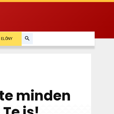
ELŐNY
nte minden
Te is!