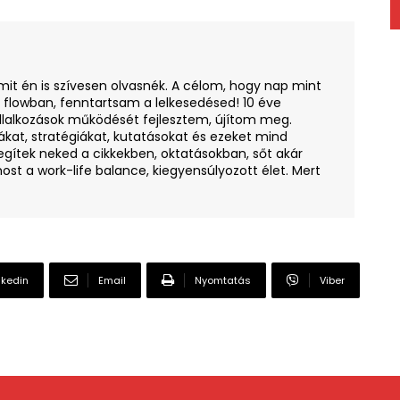
amit én is szívesen olvasnék. A célom, hogy nap mint
i flowban, fenntartsam a lelkesedésed! 10 éve
llalkozások működését fejlesztem, újítom meg.
ákat, stratégiákat, kutatásokat és ezeket mind
egítek neked a cikkekben, oktatásokban, sőt akár
ost a work-life balance, kiegyensúlyozott élet. Mert
nkedin
Email
Nyomtatás
Viber