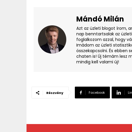
Mándó Milán
Azt az üzleti blogot írom, 
nap benntartsalak az üzlet
foglalkozom azzal, hogy vá
Imádom az üzleti statisztik
összekapcsolni. És ebben s
chaten is! Új témám lesz m
mindig kell valami új!
Facebook
Li
Részvény