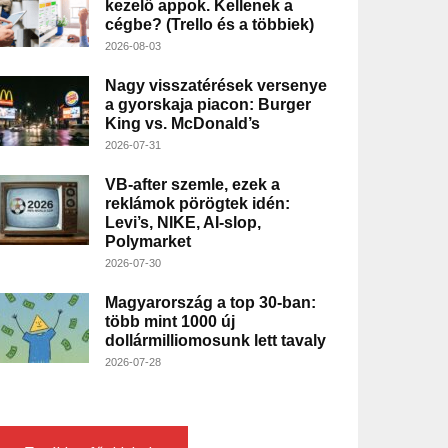
kezelő appok. Kellenek a
cégbe? (Trello és a többiek)
2026-08-03
Nagy visszatérések versenye
a gyorskaja piacon: Burger
King vs. McDonald’s
2026-07-31
VB-after szemle, ezek a
reklámok pörögtek idén:
Levi’s, NIKE, AI-slop,
Polymarket
2026-07-30
Magyarország a top 30-ban:
több mint 1000 új
dollármilliomosunk lett tavaly
2026-07-28