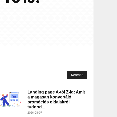
Keresés
Landing page A-tól Z-ig: Amit
a magasan konvertáló
promóciós oldalakról
tudnod...
2026-08-07