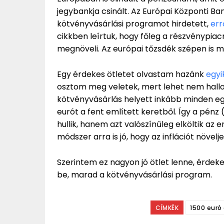
jegybankja csinált. Az Európai Központi Ba
kötvényvásárlási programot hirdetett,
err
cikkben leírtuk, hogy főleg a részvénypiac
megnöveli. Az európai tőzsdék szépen is m
Egy érdekes ötletet olvastam hazánk
egyi
osztom meg veletek, mert lehet nem hallott
kötvényvásárlás helyett inkább minden e
eurót a fent említett keretből. Így a pé
hullik, hanem azt valószínűleg elköltik az
módszer arra is jó, hogy az inflációt növelje
Szerintem ez nagyon jó ötlet lenne, érdeke
be, marad a kötvényvásárlási program.
CÍMKÉK
1500 euró