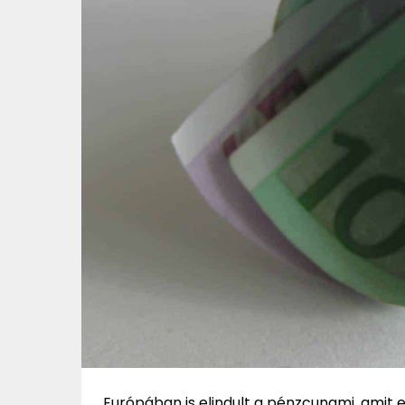
Európában is elindult a pénzcunami, amit 