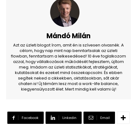
Mándó Milán
Azt az üzleti blogot írom, amit én is szívesen olvasnék. A
célom, hogy nap mint nap benntartsalak az üzleti
flowban, fenntartsam a lelkesedésed! 10 éve foglalkozom
azzal, hogy vállalkozások működését fejlesztem, újítom
meg. Imádom az üzleti statisztikákat, stratégiákat,
kutatásokat és ezeket mind összekapcsolni. És ebben
segítek neked a cikkekben, oktatásokban, sőt akár
chaten is! Új témám lesz most a work-life balance,
kiegyensúlyozott élet. Mert mindig kell valami új!
Facebook
Linkedin
Email