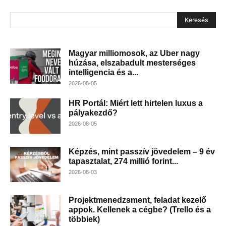
Keresés
Magyar milliomosok, az Uber nagy
húzása, elszabadult mesterséges
intelligencia és a...
2026-08-05
HR Portál: Miért lett hirtelen luxus a
pályakezdő?
2026-08-05
Képzés, mint passzív jövedelem – 9 év
tapasztalat, 274 millió forint...
2026-08-03
Projektmenedzsment, feladat kezelő
appok. Kellenek a cégbe? (Trello és a
többiek)