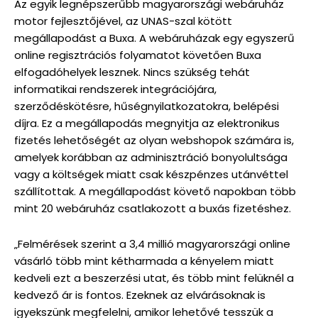
Az egyik legnépszerűbb magyarországi webáruház
motor fejlesztőjével, az UNAS-szal kötött
megállapodást a Buxa. A webáruházak egy egyszerű
online regisztrációs folyamatot követően Buxa
elfogadóhelyek lesznek. Nincs szükség tehát
informatikai rendszerek integrációjára,
szerződéskötésre, hűségnyilatkozatokra, belépési
díjra. Ez a megállapodás megnyitja az elektronikus
fizetés lehetőségét az olyan webshopok számára is,
amelyek korábban az adminisztráció bonyolultsága
vagy a költségek miatt csak készpénzes utánvéttel
szállítottak. A megállapodást követő napokban több
mint 20 webáruház csatlakozott a buxás fizetéshez.
„Felmérések szerint a 3,4 millió magyarországi online
vásárló több mint kétharmada a kényelem miatt
kedveli ezt a beszerzési utat, és több mint felüknél a
kedvező ár is fontos. Ezeknek az elvárásoknak is
igyekszünk megfelelni, amikor lehetővé tesszük a