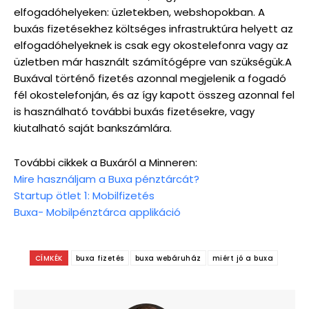
elfogadóhelyeken: üzletekben, webshopokban. A
buxás fizetésekhez költséges infrastruktúra helyett az
elfogadóhelyeknek is csak egy okostelefonra vagy az
üzletben már használt számítógépre van szükségük.A
Buxával történő fizetés azonnal megjelenik a fogadó
fél okostelefonján, és az így kapott összeg azonnal fel
is használható további buxás fizetésekre, vagy
kiutalható saját bankszámlára.
További cikkek a Buxáról a Minneren:
Mire használjam a Buxa pénztárcát?
Startup ötlet 1: Mobilfizetés
Buxa- Mobilpénztárca applikáció
CÍMKÉK
buxa fizetés
buxa webáruház
miért jó a buxa