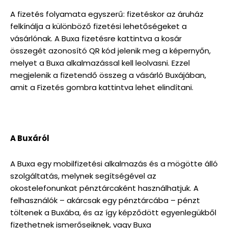
A fizetés folyamata egyszerű: fizetéskor az áruház
felkínálja a különböző fizetési lehetőségeket a
vásárlónak. A Buxa fizetésre kattintva a kosár
összegét azonosító QR kód jelenik meg a képernyőn,
melyet a Buxa alkalmazással kell leolvasni. Ezzel
megjelenik a fizetendő összeg a vásárló Buxájában,
amit a Fizetés gombra kattintva lehet elindítani.
A Buxáról
A Buxa egy mobilfizetési alkalmazás és a mögötte álló
szolgáltatás, melynek segítségével az
okostelefonunkat pénztárcaként használhatjuk. A
felhasználók – akárcsak egy pénztárcába – pénzt
töltenek a Buxába, és az így képződött egyenlegükből
fizethetnek ismerőseiknek, vagy Buxa