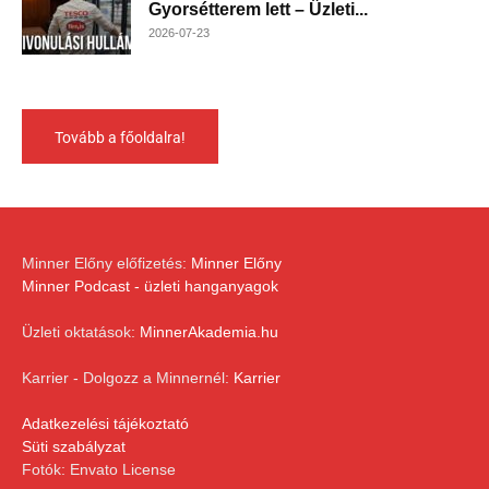
Gyorsétterem lett – Üzleti...
2026-07-23
Tovább a főoldalra!
Minner Előny előfizetés:
Minner Előny
Minner Podcast - üzleti hanganyagok
Üzleti oktatások:
MinnerAkademia.hu
Karrier - Dolgozz a Minnernél:
Karrier
Adatkezelési tájékoztató
Süti szabályzat
Fotók: Envato License