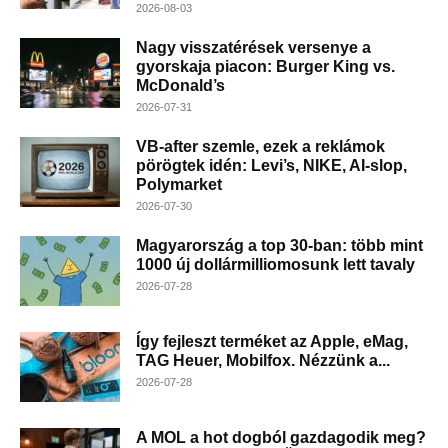
2026-08-03
Nagy visszatérések versenye a
gyorskaja piacon: Burger King vs.
McDonald’s
2026-07-31
VB-after szemle, ezek a reklámok
pörögtek idén: Levi’s, NIKE, AI-slop,
Polymarket
2026-07-30
Magyarország a top 30-ban: több mint
1000 új dollármilliomosunk lett tavaly
2026-07-28
Így fejleszt terméket az Apple, eMag,
TAG Heuer, Mobilfox. Nézzünk a...
2026-07-28
A MOL a hot dogból gazdagodik meg?