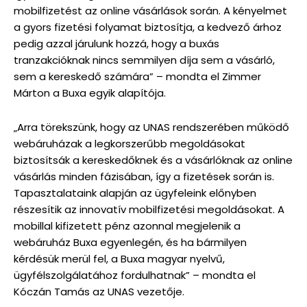
mobilfizetést az online vásárlások során. A kényelmet
a gyors fizetési folyamat biztosítja, a kedvező árhoz
pedig azzal járulunk hozzá, hogy a buxás
tranzakcióknak nincs semmilyen díja sem a vásárló,
sem a kereskedő számára” – mondta el Zimmer
Márton a Buxa egyik alapítója.
„Arra törekszünk, hogy az UNAS rendszerében működő
webáruházak a legkorszerűbb megoldásokat
biztosítsák a kereskedőknek és a vásárlóknak az online
vásárlás minden fázisában, így a fizetések során is.
Tapasztalataink alapján az ügyfeleink előnyben
részesítik az innovatív mobilfizetési megoldásokat. A
mobillal kifizetett pénz azonnal megjelenik a
webáruház Buxa egyenlegén, és ha bármilyen
kérdésük merül fel, a Buxa magyar nyelvű,
ügyfélszolgálatához fordulhatnak” – mondta el
Kóczán Tamás az UNAS vezetője.