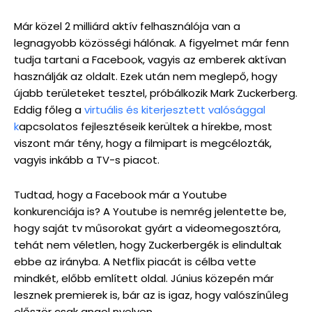
Már közel 2 milliárd aktív felhasználója van a
legnagyobb közösségi hálónak. A figyelmet már fenn
tudja tartani a Facebook, vagyis az emberek aktívan
használják az oldalt. Ezek után nem meglepő, hogy
újabb területeket tesztel, próbálkozik Mark Zuckerberg.
Eddig főleg a
virtuális és kiterjesztett valósággal
k
apcsolatos fejlesztéseik kerültek a hírekbe, most
viszont már tény, hogy a filmipart is megcélozták,
vagyis inkább a TV-s piacot.
Tudtad, hogy a Facebook már a Youtube
konkurenciája is? A Youtube is nemrég jelentette be,
hogy saját tv műsorokat gyárt a videomegosztóra,
tehát nem véletlen, hogy Zuckerbergék is elindultak
ebbe az irányba. A Netflix piacát is célba vette
mindkét, előbb említett oldal. Június közepén már
lesznek premierek is, bár az is igaz, hogy valószínűleg
először csak angol nyelven.