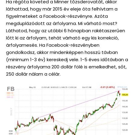
Ha régóta követed a Minner tőzsderovatát, akkor
láthattad, hogy már 2015 év eleje óta felhívtam a
figyelmeteket a Facebook-részvényre. Azóta
megduplázódott az árfolyama. Mi várható most?
Láthatod, hogy az utóbbi 6 hónapban rakétaszerűen
lőtt ki az árfolyam, tehát várható egy kis korrekció,
árfolyamesés. Ha Facebook-részvényben
gondolkodsz, akkor mindenképpen hosszú távban
(minimum 1-3 év) kereskedj vele. 1-5 éves időtávban a
részvény árfolyama 200 dollár fölé is emelkedhet, sőt,
250 dollár nálam a célár.