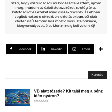
azzal, hogy vállalkozások működését fejlesztem, újítom
meg. Imádom az üzleti statisztikákat, stratégiákat,
kutatásokat és ezeket mind összekapcsolni. És ebben
segítek neked a cikkekben, oktatásokban, sőt akár
chaten is! Új témám lesz most a work-life balance,
kiegyensúlyozott élet. Mert mindig kell valami új!
Facebook
Linkedin
Email
Keresés
VB alatt tőzsde? Kit talál meg a pénz
idén nyáron?
2026-06-09