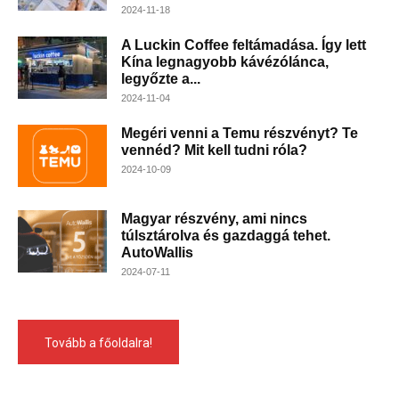
2024-11-18
A Luckin Coffee feltámadása. Így lett
Kína legnagyobb kávézólánca,
legyőzte a...
2024-11-04
Megéri venni a Temu részvényt? Te
vennéd? Mit kell tudni róla?
2024-10-09
Magyar részvény, ami nincs
túlsztárolva és gazdaggá tehet.
AutoWallis
2024-07-11
Tovább a főoldalra!