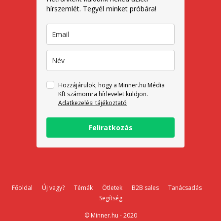
hírszemlét. Tegyél minket próbára!
Hozzájárulok, hogy a Minner.hu Média
Kft számomra hírlevelet küldjön.
Adatkezelési tájékoztató
Feliratkozás
Főoldal
Új vagy?
Témák
Ötletek
B2B sales
Tanácsadás
Segítség
© Minner.hu - 2020