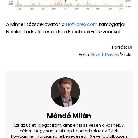
A Minner tőzsderovatát a
HotForex.com
támogatja!
Náluk is tudsz kereskedni a Facebook-részvénnyel.
Forrás:
BI
Fotó:
Brent Payne
/Flickr
Mándó Milán
Azt az üzleti blogot írom, amit én is szívesen olvasnék. A
célom, hogy nap mint nap benntartsalak az üzleti
flowban, fenntartsam a lelkesedésed! 10 éve foglalkozom