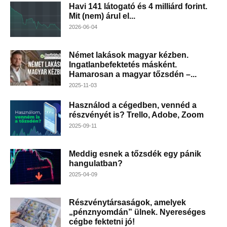
Havi 141 látogató és 4 milliárd forint.
Mit (nem) árul el...
2026-06-04
Német lakások magyar kézben.
Ingatlanbefektetés másként.
Hamarosan a magyar tőzsdén –...
2025-11-03
Használod a cégedben, vennéd a
részvényét is? Trello, Adobe, Zoom
2025-09-11
Meddig esnek a tőzsdék egy pánik
hangulatban?
2025-04-09
Részvénytársaságok, amelyek
„pénznyomdán” ülnek. Nyereséges
cégbe fektetni jó!