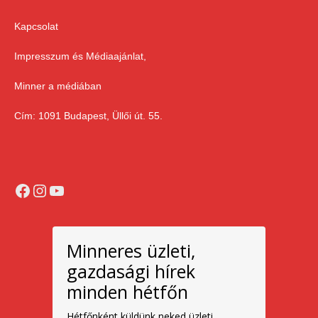
Kapcsolat
Impresszum és Médiaajánlat,
Minner a médiában
Cím: 1091 Budapest, Üllői út. 55.
Facebook
Instagram
YouTube
Minneres üzleti,
gazdasági hírek
minden hétfőn
Hétfőnként küldünk neked üzleti