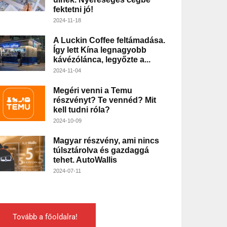
fektetni jó!
2024-11-18
A Luckin Coffee feltámadása.
Így lett Kína legnagyobb
kávézólánca, legyőzte a...
2024-11-04
Megéri venni a Temu
részvényt? Te vennéd? Mit
kell tudni róla?
2024-10-09
Magyar részvény, ami nincs
túlsztárolva és gazdaggá
tehet. AutoWallis
2024-07-11
Tovább a főoldalra!