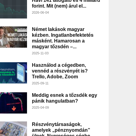
Havi 141 látogató és 4 milliárd
forint. Mit (nem) árul el...
2026-06-04
Német lakások magyar
kézben. Ingatlanbefektetés
másként. Hamarosan a
magyar tőzsdén –...
2025-11-03
Használod a cégedben,
vennéd a részvényét is?
Trello, Adobe, Zoom
2025-09-11
Meddig esnek a tőzsdék egy
pánik hangulatban?
2025-04-09
Részvénytársaságok,
amelyek „pénznyomdán”
ülnek. Nyereséges cégbe