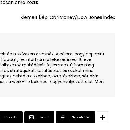
rtósan emelkedik.
Kiemelt kép: CNNMoney/Dow Jones index
amit én is szívesen olvasnék. A célom, hogy nap mint
i flowban, fenntartsam a lelkesedésed! 10 éve
llalkozások működését fejlesztem, újítom meg.
ákat, stratégiákat, kutatásokat és ezeket mind
egítek neked a cikkekben, oktatásokban, sőt akár
ost a work-life balance, kiegyensúlyozott élet. Mert
Linkedin
Email
Nyomtatás