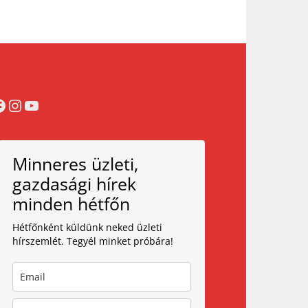
acebook
Instagram
YouTube
Minneres üzleti,
gazdasági hírek
minden hétfőn
Hétfőnként küldünk neked üzleti
hírszemlét. Tegyél minket próbára!