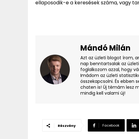
ellaposodik-e a keresések száma, vagy ta
Mándó Milán
Azt az üzleti blogot írom, 
nap benntartsalak az üzlet
foglalkozom azzal, hogy vá
Imádom az üzleti statisztik
összekapcsolni. És ebben s
chaten is! Új témám lesz m
mindig kell valami új!
Facebook
Részvény