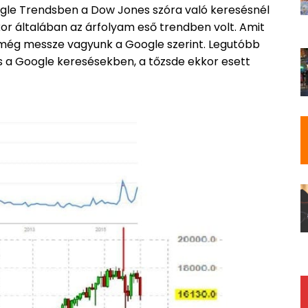
ogle Trendsben a Dow Jones szóra való keresésnél
kor általában az árfolyam eső trendben volt. Amit
 még messze vagyunk a Google szerint. Legutóbb
s a Google keresésekben, a tőzsde ekkor esett