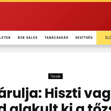
EL
LETEK
B2B SALES
TANÁCSADÁS
SEGÍTSÉG
Tőzsde
rulja: Hiszti va
d alakult ki a tő