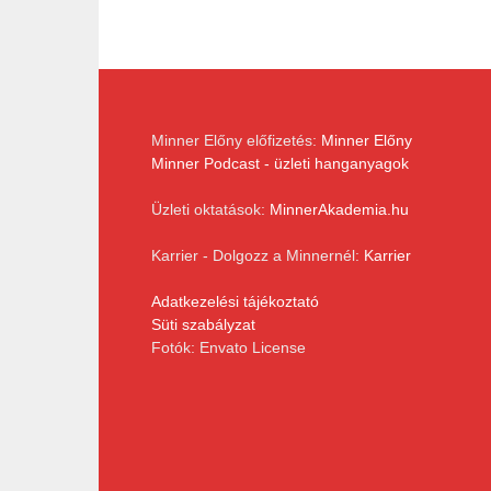
Minner Előny előfizetés:
Minner Előny
Minner Podcast - üzleti hanganyagok
Üzleti oktatások:
MinnerAkademia.hu
Karrier - Dolgozz a Minnernél:
Karrier
Adatkezelési tájékoztató
Süti szabályzat
Fotók: Envato License