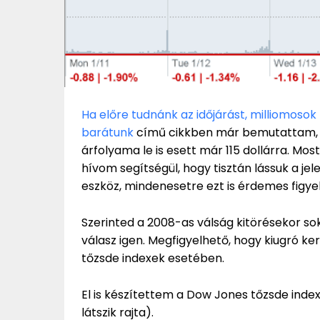
Ha előre tudnánk az időjárást, milliomos
barátunk
című cikkben már bemutattam, ho
árfolyama le is esett már 115 dollárra. Mo
hívom segítségül, hogy tisztán lássuk a jele
eszköz, mindenesetre ezt is érdemes figyel
Szerinted a 2008-as válság kitörésekor so
válasz igen. Megfigyelhető, hogy kiugró ke
tőzsde indexek esetében.
El is készítettem a Dow Jones tőzsde index
látszik rajta).