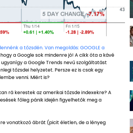
ok lennénk a tőzsdén. Van megoldás: GOOGLE a
gy a Google sok mindenre jó! A cikk óta a kávé
st ugyanígy a Google Trends nevű szolgáltatást
nlegi tőzsdei helyzetet. Persze ez is csak egy
embe venni. Miért is?
kan rá kerestek az amerikai tőzsde indexekre? A
resések főleg pánik idején figyelhetők meg a
re vonatkozó ábrát (picit életlen, de a lényeg