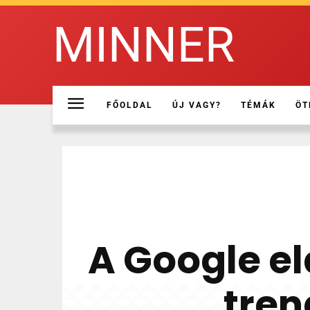
MINNER
FŐOLDAL
ÚJ VAGY?
TÉMÁK
ÖT
A Google elá
tren