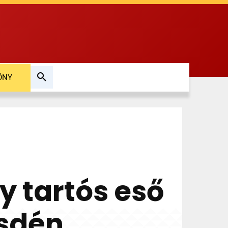
ŐNY
gy tartós eső
zsdén