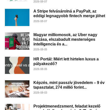
2026-08-07
A Stripe felvásárolná a PayPalt, az
eddigi legnagyobb fintech merge jöhet
2026-08-07
Magyar milliomosok, az Uber nagy
húzása, elszabadult mesterséges
intelligencia és a...
2026-08-05
HR Portál: Miért lett hirtelen luxus a
pályakezdő?
2026-08-05
Képzés, mint passzív jövedelem – 9 év
tapasztalat, 274 millió forint...
2026-08-03
Projektmenedzsment, feladat kezelő