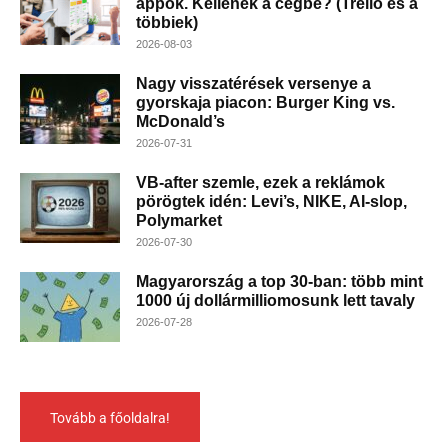
appok. Kellenek a cégbe? (Trello és a
többiek)
2026-08-03
Nagy visszatérések versenye a
gyorskaja piacon: Burger King vs.
McDonald’s
2026-07-31
VB-after szemle, ezek a reklámok
pörögtek idén: Levi’s, NIKE, AI-slop,
Polymarket
2026-07-30
Magyarország a top 30-ban: több mint
1000 új dollármilliomosunk lett tavaly
2026-07-28
Tovább a főoldalra!