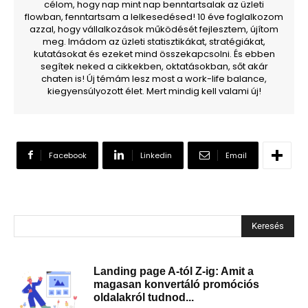
célom, hogy nap mint nap benntartsalak az üzleti
flowban, fenntartsam a lelkesedésed! 10 éve foglalkozom
azzal, hogy vállalkozások működését fejlesztem, újítom
meg. Imádom az üzleti statisztikákat, stratégiákat,
kutatásokat és ezeket mind összekapcsolni. És ebben
segítek neked a cikkekben, oktatásokban, sőt akár
chaten is! Új témám lesz most a work-life balance,
kiegyensúlyozott élet. Mert mindig kell valami új!
Facebook
Linkedin
Email
Keresés
Landing page A-tól Z-ig: Amit a
magasan konvertáló promóciós
oldalakról tudnod...