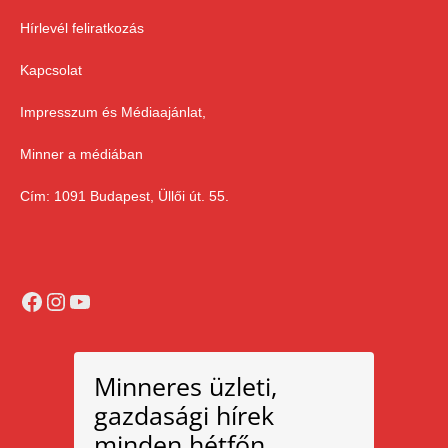
Hírlevél feliratkozás
Kapcsolat
Impresszum és Médiaajánlat,
Minner a médiában
Cím: 1091 Budapest, Üllői út. 55.
Facebook
Instagram
YouTube
Minneres üzleti,
gazdasági hírek
minden hétfőn