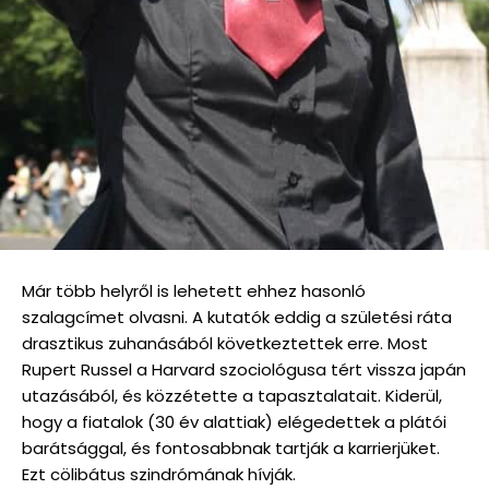
Már több helyről is lehetett ehhez hasonló
szalagcímet olvasni. A kutatók eddig a születési ráta
drasztikus zuhanásából következtettek erre. Most
Rupert Russel a Harvard szociológusa tért vissza japán
utazásából, és közzétette a tapasztalatait. Kiderül,
hogy a fiatalok (30 év alattiak) elégedettek a plátói
barátsággal, és fontosabbnak tartják a karrierjüket.
Ezt cölibátus szindrómának hívják.