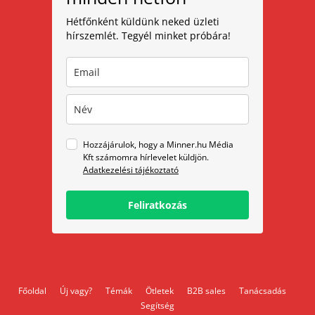
Hétfőnként küldünk neked üzleti
hírszemlét. Tegyél minket próbára!
Hozzájárulok, hogy a Minner.hu Média
Kft számomra hírlevelet küldjön.
Adatkezelési tájékoztató
Feliratkozás
Főoldal
Új vagy?
Témák
Ötletek
B2B sales
Tanácsadás
Segítség