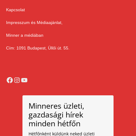
Kapcsolat
Impresszum és Médiaajánlat,
Minner a médiában
Cím: 1091 Budapest, Üllői út. 55.
Facebook
Instagram
YouTube
Minneres üzleti,
gazdasági hírek
minden hétfőn
Hétfőnként küldünk neked üzleti