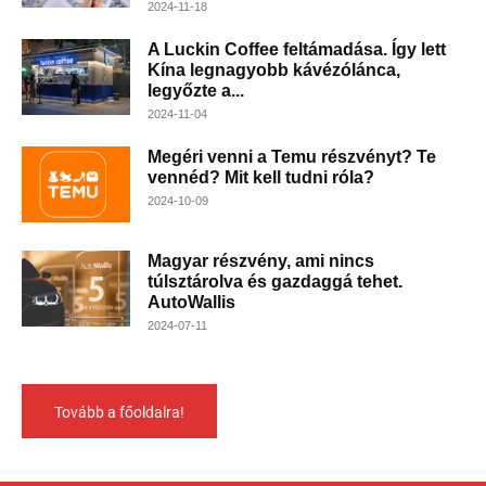
2024-11-18
A Luckin Coffee feltámadása. Így lett
Kína legnagyobb kávézólánca,
legyőzte a...
2024-11-04
Megéri venni a Temu részvényt? Te
vennéd? Mit kell tudni róla?
2024-10-09
Magyar részvény, ami nincs
túlsztárolva és gazdaggá tehet.
AutoWallis
2024-07-11
Tovább a főoldalra!