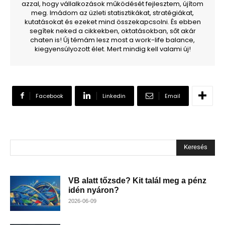
azzal, hogy vállalkozások működését fejlesztem, újítom
meg. Imádom az üzleti statisztikákat, stratégiákat,
kutatásokat és ezeket mind összekapcsolni. És ebben
segítek neked a cikkekben, oktatásokban, sőt akár
chaten is! Új témám lesz most a work-life balance,
kiegyensúlyozott élet. Mert mindig kell valami új!
Facebook
Linkedin
Email
Keresés
VB alatt tőzsde? Kit talál meg a pénz
idén nyáron?
2026-06-09