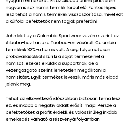
nyugati termékeket. És az Alibaba online piacterein
nagyon is sok hamis termék fordul elő. Fontos lépés
lesz tehát a hamis termékek visszaszorítása, mivel ezt
a külföldi befektetők nem fogják preferálni.
John Motley a Columbia Sportwear vezére szerint az
Alibaba-hoz tartozo Taobao-on vásárolt Columbia
termékek 82%-a hamis volt. A cég folyamatosan
próbavárlásokkal szűri ki a saját termékeinél a
hamisat, ezeket elküldik a supportnak, de a
vezérigazgató szerint lehetetlen megállítani a
hamisítást. Egyik terméket leveszik, máris más eladó
jelenik meg.
Tehát az elkövetkező időszakban biztosan téma lesz
ez, és inkább a negatív oldalt erősíti majd. Persze a
befektetőket a profit érdekli, és valószínűleg inkább
emelkedés várható a részvényárfolyamban.