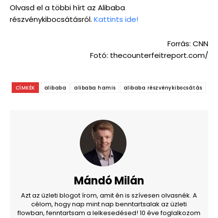
Olvasd el a többi hírt az Alibaba
részvénykibocsátásról.
Kattints ide!
Forrás: CNN
Fotó: thecounterfeitreport.com/
CÍMKÉK
alibaba
alibaba hamis
alibaba részvénykibocsátás
Mándó Milán
Azt az üzleti blogot írom, amit én is szívesen olvasnék. A
célom, hogy nap mint nap benntartsalak az üzleti
flowban, fenntartsam a lelkesedésed! 10 éve foglalkozom