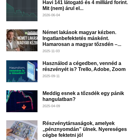
Havi 141 látogató és 4 milliárd forint.
Mit (nem) árul el...
2026-06-04
Német lakások magyar kézben.
Ingatlanbefektetés másként.
Hamarosan a magyar tőzsdén –...
2025-11-03
Használod a cégedben, vennéd a
részvényét is? Trello, Adobe, Zoom
2025-09-11
Meddig esnek a tőzsdék egy pánik
hangulatban?
2025-04-09
Részvénytársaságok, amelyek
„pénznyomdán” ülnek. Nyereséges
cégbe fektetni jó!