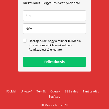
hírszemlét. Tegyél minket próbára!
Hozzájárulok, hogy a Minner.hu Média
Kft számomra hírlevelet küldjön.
Adatkezelési tájékoztató
Feliratkozás
Főoldal
Új vagy?
Témák
Ötletek
B2B sales
Tanácsadás
Segítség
© Minner.hu - 2020