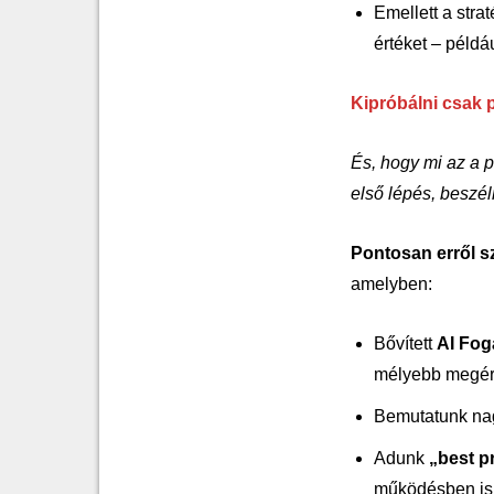
Emellett a strat
értéket – példá
Kipróbálni csak 
És, hogy mi az a p
első lépés, beszé
Pontosan erről sz
amelyben:
Bővített
AI Fog
mélyebb megér
Bemutatunk nag
Adunk
„best p
működésben is s