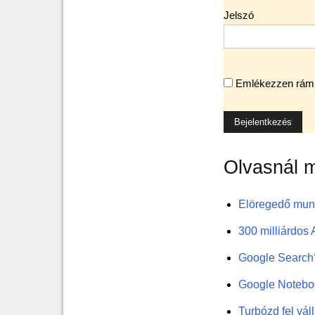
Jelszó
Emlékezzen rám
Olvasnál 
Elöregedő munk
300 milliárdos 
Google Search? 
Google Noteboo
Turbózd fel vál