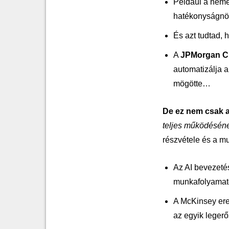
Például a ném
hatékonyságnöv
És azt tudtad, 
A
JPMorgan C
automatizálja 
mögötte…
De ez nem csak a 
teljes működéséne
részvétele és a m
Az AI bevezetés
munkafolyamat
A McKinsey ere
az egyik legerő