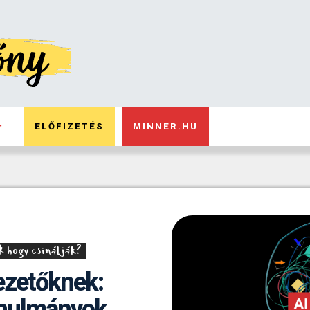
ELŐFIZETÉS
MINNER.HU
 hogy csinálják?
ezetőknek:
anulmányok,