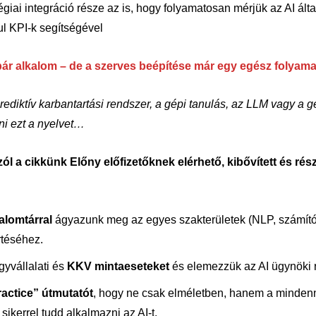
égiai integráció része az is, hogy folyamatosan mérjük az AI álta
ul KPI-k segítségével
pár alkalom – de a szerves beépítése már egy egész folyama
rediktív karbantartási rendszer, a gépi tanulás, az LLM vagy a g
lni ezt a nyelvet…
ól a cikkünk Előny előfizetőknek elérhető, kibővített és rész
alomtárral
ágyazunk meg az egyes szakterületek (NLP, számítóg
téséhez.
yvállalati és
KKV mintaeseteket
és elemezzük az AI ügynöki 
ractice” útmutatót
, hogy ne csak elméletben, hanem a mindenn
ikerrel tudd alkalmazni az AI-t.