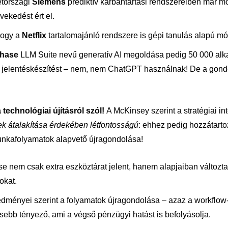
etországi
Siemens
prediktív karbantartási rendszereiben már m
ekedést ért el.
hogy a
Netflix
tartalomajánló rendszere is gépi tanulás alapú m
hase
LLM Suite nevű generatív AI megoldása pedig 50 000 alk
a jelentéskészítést – nem, nem ChatGPT használnak! De a gond
technológiai újításról szól!
A McKinsey szerint a stratégiai in
k átalakítása érdekében létfontosságú
: ehhez pedig hozzátartoz
unkafolyamatok alapvető újragondolása!
e nem csak extra eszköztárat jelent, hanem alapjaiban változta
okat.
dményei szerint a folyamatok újragondolása – azaz a workflow
sebb tényező, ami a végső pénzügyi hatást is befolyásolja.