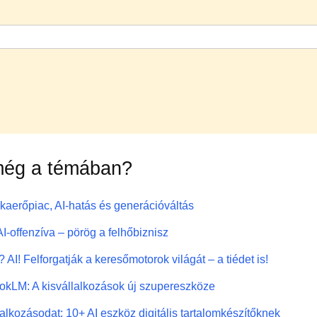
még a témában?
aerőpiac, AI-hatás és generációváltás
AI-offenzíva – pörög a felhőbiznisz
AI! Felforgatják a keresőmotorok világát – a tiédet is!
kLM: A kisvállalkozások új szupereszköze
lalkozásodat: 10+ AI eszköz digitális tartalomkészítőknek