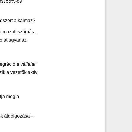
ost 55%-os
ódszert alkalmaz?
almazott számára
olat ugyanaz
tegráció
a vállalat
ik a vezetők aktív
tja meg a
-k átdolgozása –