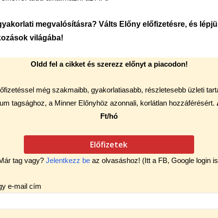
yakorlati megvalósításra? Válts Előny előfizetésre, és lépj
lkozások világába!
Oldd fel a cikket és szerezz előnyt a piacodon!
őfizetéssel még szakmaibb, gyakorlatiasabb, részletesebb üzleti tar
um tagsághoz, a Minner Előnyhöz azonnali, korlátlan hozzáférésért.
Ft/hó
Előfizetek
Már tag vagy?
Jelentkezz be
az olvasáshoz! (Itt a FB, Google login is
gy e-mail cím