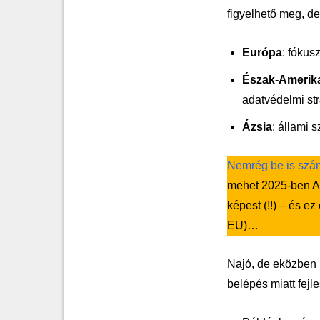
figyelhető meg, d
Európa
: fókus
Észak-Amerik
adatvédelmi st
Ázsia
: állami 
Nemrég be is szám
mehet 2025-ben AI
képest (!!) – és e
EU)…
Najó, de eközben m
belépés miatt fej