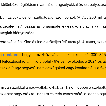
e különböző régiókban más-más hangsúlyokkal és szabályozáso
zban az etikai és fenntarthatósági szempontok (AI Act, 200 milliá
a
: „scale-first” hozzáállás, óriásmodellek és gyors piaci alkalma
ratégiák hiányosságai.
szerepvállalás, Kína és India erőteljes felfutása (AI-kutatás, sz
oltunk arról,
hogy nemzetközi vállalati szinteken akár 300–325 m
-fejlesztésekre, ami körülbelül 46%-os növekedés a 2024-es a
z csak a “nagy négyes”, nem országokról vagy kontinentális erőkr
i van azokkal a nagyvállalatokkal, amik nem éppen a szolgálta
lesztenek nagy erőkkel, hanem
csupán
felhasználói a technológ