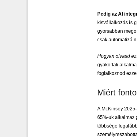
Pedig az AI inte
kisvállalkozás is 
gyorsabban megolda
csak automatizálni
Hogyan olvasd ezt
gyakorlati alkalma
foglalkoznod ezzel
Miért fonto
A McKinsey 2025-ö
65%-uk alkalmaz ge
többsége legalább
személyreszabotta