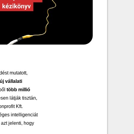
ést mutatott,
 vállalati
bből
több millió
sen látják tisztán,
profit Kft.
ges intelligenciát
zt jelenti, hogy