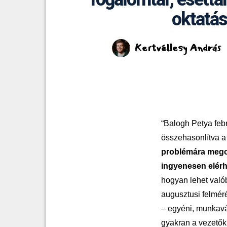
oktatás
Kertvéllesy András
“Balogh Petya febr
összehasonlítva a
problémára megol
ingyenesen elér
hogyan lehet valób
augusztusi felmér
– egyéni, munkavál
gyakran a vezetők 