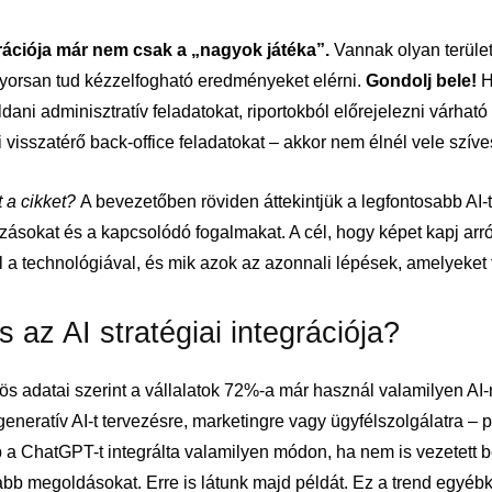
grációja már nem csak a „nagyok játéka”.
Vannak olyan terület
gyorsan tud kézzelfogható eredményeket elérni.
Gondolj bele!
H
ni adminisztratív feladatokat, riportokból előrejelezni várható
 visszatérő back-office feladatokat – akkor nem élnél vele szív
 a cikket?
A bevezetőben röviden áttekintjük a legfontosabb AI-t
zásokat és a kapcsolódó fogalmakat. A cél, hogy képet kapj arr
 a technológiával, és mik azok az azonnali lépések, amelyeket 
s az AI stratégiai integrációja?
s adatai szerint a vállalatok 72%-a már használ valamilyen AI
neratív AI-t tervezésre, marketingre vagy ügyfélszolgálatra – 
 a ChatGPT-t integrálta valamilyen módon, ha nem is vezetett
bb megoldásokat. Erre is látunk majd példát. Ez a trend egyébk