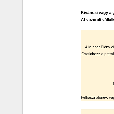
Kíváncsi vagy a g
AI-vezérelt válla
A Minner Előny el
Csatlakozz a prémi
Felhasználónév, va