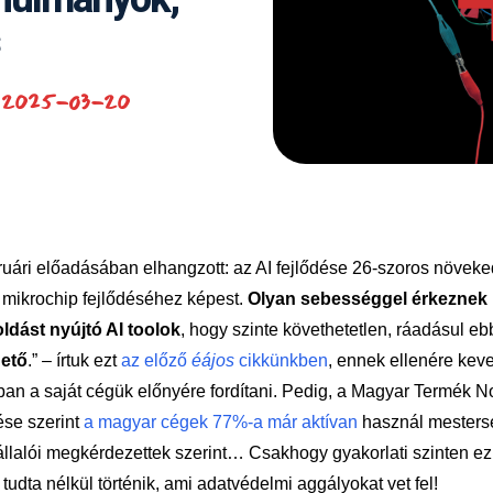
2025-03-20
uári előadásában elhangzott: az AI fejlődése 26-szoros növeked
 mikrochip fejlődéséhez képest.
Olyan sebességgel érkeznek új
dást nyújtó AI toolok
, hogy szinte követhetetlen, ráadásul e
hető
.” – írtuk ezt
az előző
éájos
cikkünkben
, ennek ellenére keve
an a saját cégük előnyére fordítani. Pedig, a Magyar Termék Non
ése szerint
a magyar cégek 77%-a már aktívan
használ mestersé
lalói megkérdezettek szerint… Csakhogy gyakorlati szinten ez a
tudta nélkül történik, ami adatvédelmi aggályokat vet fel!