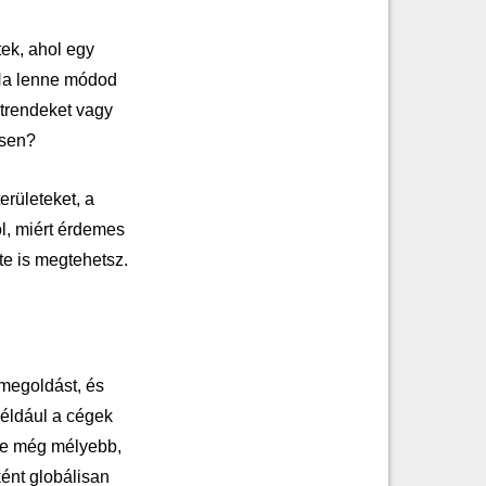
ek, ahol egy
a lenne módod
 trendeket vagy
esen?
erületeket, a
ól, miért érdemes
te is megtehetsz.
-megoldást, és
például a cégek
 be még mélyebb,
ént globálisan