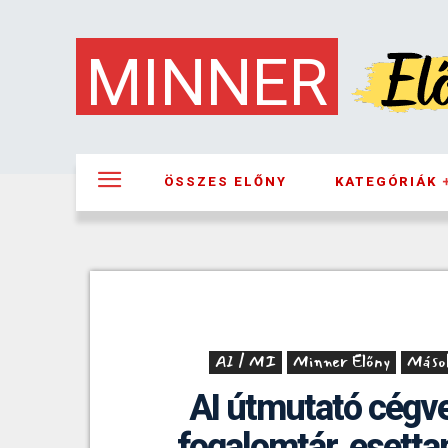
MINNER
ÖSSZES ELŐNY
KATEGÓRIÁK
AI / MI
Minner Előny
Mások
AI útmutató cégv
fogalomtár, esett