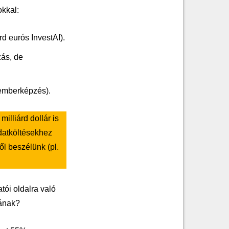
kkal:
rd eurós InvestAI).
zás, de
akemberképzés).
illiárd dollár is
datköltésekhez
ől beszélünk (pl.
tói oldalra való
iának?