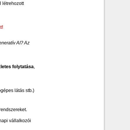
l létrehozott
t!
eneratív AI? Az
letes folytatása
,
épes látás stb.)
rendszereket.
api vállalkozói