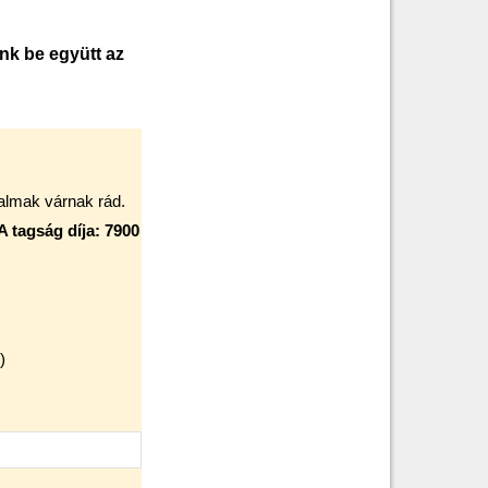
ünk be együtt az
talmak várnak rád.
A tagság díja: 7900
)