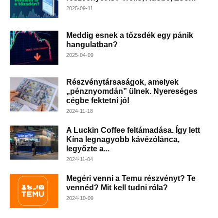
2025-09-11
Meddig esnek a tőzsdék egy pánik
hangulatban?
2025-04-09
Részvénytársaságok, amelyek
„pénznyomdán” ülnek. Nyereséges
cégbe fektetni jó!
2024-11-18
A Luckin Coffee feltámadása. Így lett
Kína legnagyobb kávézólánca,
legyőzte a...
2024-11-04
Megéri venni a Temu részvényt? Te
vennéd? Mit kell tudni róla?
2024-10-09