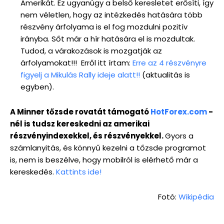
Amerikát. Ez ugyanúgy a belső keresletet erősíti, így
nem véletlen, hogy az intézkedés hatására több
részvény árfolyama is el fog mozdulni pozitív
irányba. Sőt már a hír hatására el is mozdultak.
Tudod, a várakozások is mozgatják az
árfolyamokat!!! Erről itt írtam:
Erre az 4 részvényre
figyelj a Mikulás Rally ideje alatt!!
(aktualitás is
egyben).
A Minner tőzsde rovatát támogató
HotForex.com
-
nél is tudsz kereskedni az amerikai
részvényindexekkel, és részvényekkel.
Gyors a
számlanyitás, és könnyű kezelni a tőzsde programot
is, nem is beszélve, hogy mobilról is elérhető már a
kereskedés.
Kattints ide!
Fotó:
Wikipédia