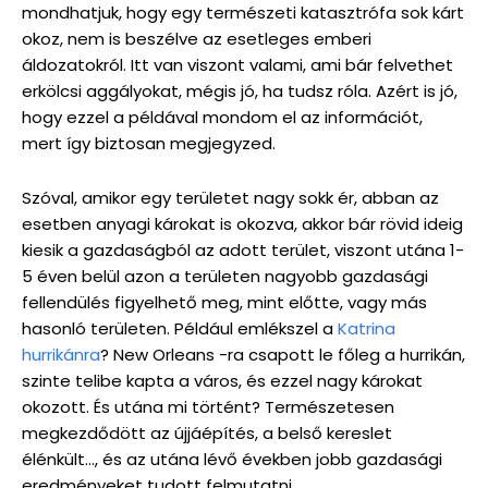
mondhatjuk, hogy egy természeti katasztrófa sok kárt
okoz, nem is beszélve az esetleges emberi
áldozatokról. Itt van viszont valami, ami bár felvethet
erkölcsi aggályokat, mégis jó, ha tudsz róla. Azért is jó,
hogy ezzel a példával mondom el az információt,
mert így biztosan megjegyzed.
Szóval, amikor egy területet nagy sokk ér, abban az
esetben anyagi károkat is okozva, akkor bár rövid ideig
kiesik a gazdaságból az adott terület, viszont utána 1-
5 éven belül azon a területen nagyobb gazdasági
fellendülés figyelhető meg, mint előtte, vagy más
hasonló területen. Például emlékszel a
Katrina
hurrikánra
? New Orleans -ra csapott le főleg a hurrikán,
szinte telibe kapta a város, és ezzel nagy károkat
okozott. És utána mi történt? Természetesen
megkezdődött az újjáépítés, a belső kereslet
élénkült…, és az utána lévő években jobb gazdasági
eredményeket tudott felmutatni.