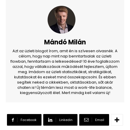
Mándó Milán
Azt az üzleti blogot írom, amit én is szívesen olvasnék. A
célom, hogy nap mint nap benntartsalak az üzleti
flowban, fenntartsam a lelkesedésed! 10 éve foglalkozom
azzal, hogy vállalkozások működését fejlesztem, újítom
meg. Imádom az üzleti statisztikákat, stratégiákat,
kutatásokat és ezeket mind összekapcsolni. És ebben
segítek neked a cikkekben, oktatásokban, sőt akár
chaten is! Új témám lesz most a work-life balance,
kiegyensúlyozott élet. Mert mindig kell valami új!
Facebook
Linkedin
Email