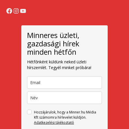
Facebook
Instagram
YouTube
Minneres üzleti,
gazdasági hírek
minden hétfőn
Hétfőnként küldünk neked üzleti
hírszemlét. Tegyél minket próbára!
Hozzájárulok, hogy a Minner.hu Média
Kft számomra hírlevelet küldjön.
Adatkezelési tájékoztató