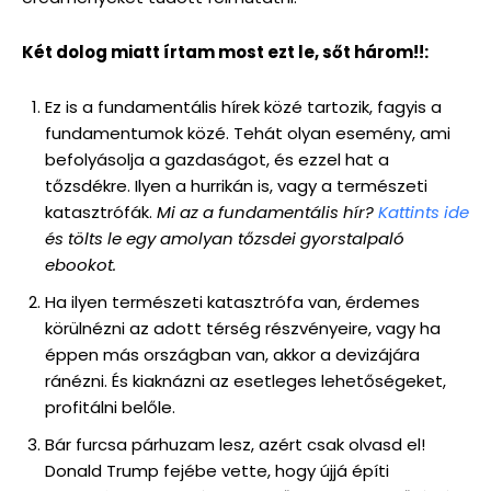
Két dolog miatt írtam most ezt le, sőt három!!:
Ez is a fundamentális hírek közé tartozik, fagyis a
fundamentumok közé. Tehát olyan esemény, ami
befolyásolja a gazdaságot, és ezzel hat a
tőzsdékre. Ilyen a hurrikán is, vagy a természeti
katasztrófák.
Mi az a fundamentális hír?
Kattints ide
és tölts le egy amolyan tőzsdei gyorstalpaló
ebookot.
Ha ilyen természeti katasztrófa van, érdemes
körülnézni az adott térség részvényeire, vagy ha
éppen más országban van, akkor a devizájára
ránézni. És kiaknázni az esetleges lehetőségeket,
profitálni belőle.
Bár furcsa párhuzam lesz, azért csak olvasd el!
Donald Trump fejébe vette, hogy újjá építi