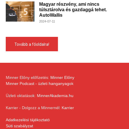
Magyar részvény, ami nincs
túlsztárolva és gazdaggá tehet.
AutoWallis
2024-07-11
Tovább a főoldalra!
Minner Előny előfizetés:
Minner Előny
Minner Podcast - üzleti hanganyagok
Üzleti oktatások:
MinnerAkademia.hu
Karrier - Dolgozz a Minnernél:
Karrier
Adatkezelési tájékoztató
Süti szabályzat