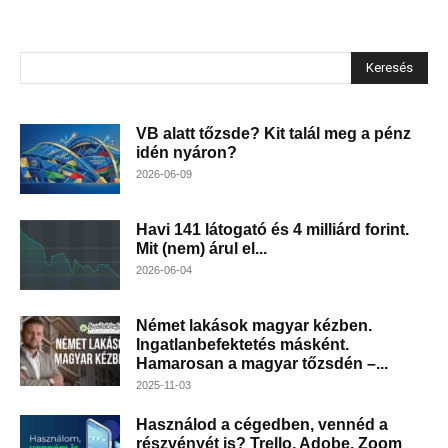
Keresés
VB alatt tőzsde? Kit talál meg a pénz
idén nyáron?
2026-06-09
Havi 141 látogató és 4 milliárd forint.
Mit (nem) árul el...
2026-06-04
Német lakások magyar kézben.
Ingatlanbefektetés másként.
Hamarosan a magyar tőzsdén –...
2025-11-03
Használod a cégedben, vennéd a
részvényét is? Trello, Adobe, Zoom