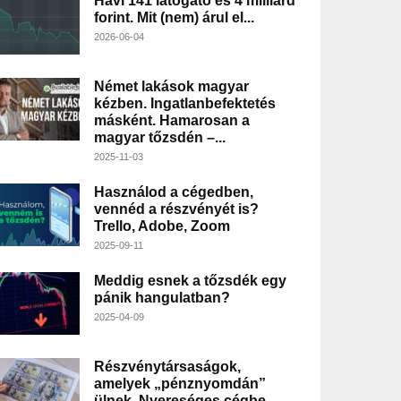
Havi 141 látogató és 4 milliárd
forint. Mit (nem) árul el...
2026-06-04
Német lakások magyar
kézben. Ingatlanbefektetés
másként. Hamarosan a
magyar tőzsdén –...
2025-11-03
Használod a cégedben,
vennéd a részvényét is?
Trello, Adobe, Zoom
2025-09-11
Meddig esnek a tőzsdék egy
pánik hangulatban?
2025-04-09
Részvénytársaságok,
amelyek „pénznyomdán”
ülnek. Nyereséges cégbe