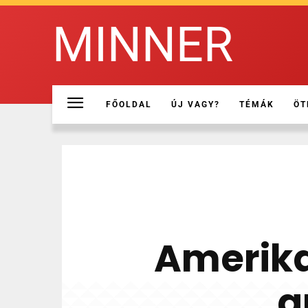
MINNER
FŐOLDAL
ÚJ VAGY?
TÉMÁK
ÖT
Amerikai
a