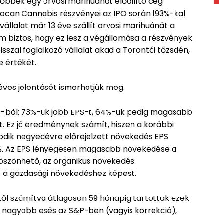
őbbek egy orvosi marihuánát előállító cég
rocan Cannabis részvényei az IPO során 193%-kal
állalat már 13 éve szállít orvosi marihuánát a
m biztos, hogy ez lesz a végállomása a részvények
szal foglalkozó vállalat akad a Torontói tőzsdén,
 értékét.
ves jelentését ismerhetjük meg.
0-ból: 73%-uk jobb EPS-t, 64%-uk pedig magasabb
lt. Ez jó eredménynek számít, hiszen a korábbi
sodik negyedévre előrejelzett növekedés EPS
4.4%. Az EPS lényegesen magasabb növekedése a
öszönhető, az organikus növekedés
ít a gazdasági növekedéshez képest.
-től számítva átlagoson 59 hónapig tartottak ezek
l nagyobb esés az S&P-ben (vagyis korrekció),