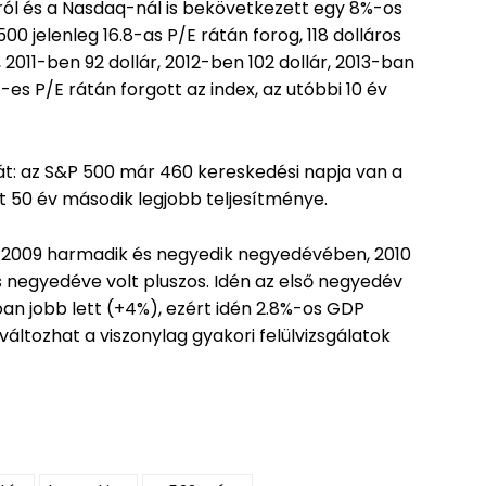
ól és a Nasdaq-nál is bekövetkezett egy 8%-os
0 jelenleg 16.8-as P/E rátán forog, 118 dolláros
2011-ben 92 dollár, 2012-ben 102 dollár, 2013-ban
.4-es P/E rátán forgott az index, az utóbbi 10 év
kát: az S&P 500 már 460 kereskedési napja van a
t 50 év második legjobb teljesítménye.
, 2009 harmadik és negyedik negyedévében, 2010
es negyedéve volt pluszos. Idén az első negyedév
óan jobb lett (+4%), ezért idén 2.8%-os GDP
ltozhat a viszonylag gyakori felülvizsgálatok