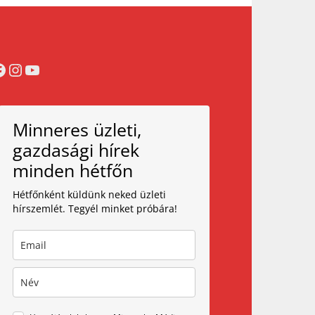
acebook
Instagram
YouTube
Minneres üzleti,
gazdasági hírek
minden hétfőn
Hétfőnként küldünk neked üzleti
hírszemlét. Tegyél minket próbára!