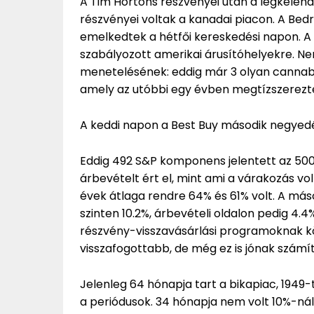
A Tim Hortons részvényei után a legkelend
részvényei voltak a kanadai piacon. A Bed
emelkedtek a hétfői kereskedési napon. A v
szabályozott amerikai árusítóhelyekre. Ne
menetelésének: eddig már 3 olyan cannabis
amely az utóbbi egy évben megtízszerezte
A keddi napon a Best Buy második negyedé
Eddig 492 S&P komponens jelentett az 50
árbevételt ért el, mint ami a várakozás vo
évek átlaga rendre 64% és 61% volt. A má
szinten 10.2%, árbevételi oldalon pedig 
részvény-visszavásárlási programoknak k
visszafogottabb, de még ez is jónak szám
Jelenleg 64 hónapja tart a bikapiac, 1949
a periódusok. 34 hónapja nem volt 10%-ná