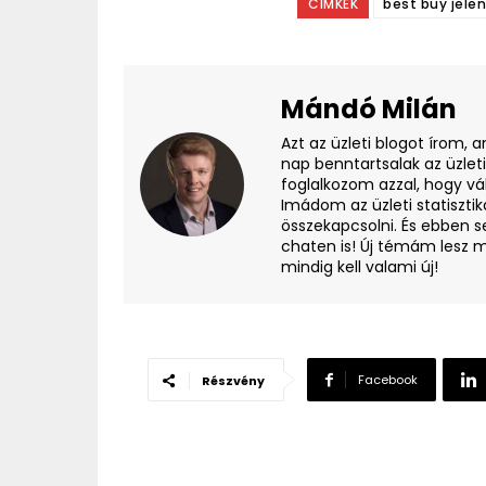
CÍMKÉK
best buy jele
Mándó Milán
Azt az üzleti blogot írom, 
nap benntartsalak az üzlet
foglalkozom azzal, hogy vá
Imádom az üzleti statisztik
összekapcsolni. És ebben s
chaten is! Új témám lesz m
mindig kell valami új!
Facebook
Részvény