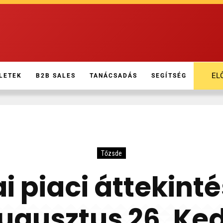
EL
LETEK
B2B SALES
TANÁCSADÁS
SEGÍTSÉG
Tőzsde
 piaci áttekinté
ugusztus 26. Ke