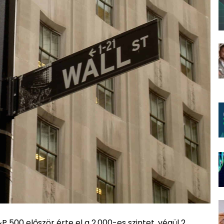
P 500 először érte el a 2.000-es szintet, végül 2