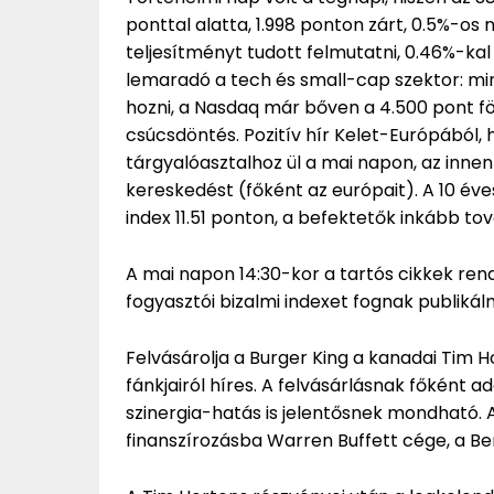
ponttal alatta, 1.998 ponton zárt, 0.5%-os
teljesítményt tudott felmutatni, 0.46%-ka
lemaradó a tech és small-cap szektor: min
hozni, a Nasdaq már bőven a 4.500 pont fölö
csúcsdöntés. Pozitív hír Kelet-Európából, 
tárgyalóasztalhoz ül a mai napon, az inne
kereskedést (főként az európait). A 10 év
index 11.51 ponton, a befektetők inkább t
A mai napon 14:30-kor a tartós cikkek ren
fogyasztói bizalmi indexet fognak publikáln
Felvásárolja a Burger King a kanadai Tim H
fánkjairól híres. A felvásárlásnak főként ad
szinergia-hatás is jelentősnek mondható. 
finanszírozásba Warren Buffett cége, a Ber