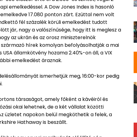
 napi emelkedéssel. A Dow Jones Index is hasonló
l emelkedve 17.080 ponton zárt. Ezúttal nem volt
dkettő fél százalék körüli emelkedést tudott
tt jár, nagy a valószínűsége, hogy itt is meglesz a
hogy az ukrán és az orosz miniszterelnök
n származó hírek komolyan befolyásolhatják a mai
es USA államkötvény hozama 2.40%-on áll, a VIX
ovábbi emelkedést áraznak.
delésállományát ismerhetjük meg, 16:00-kor pedig
i.
ortons társaságot, amely főként a kávéiról és
ózási okai lehetnek, de a két vállalat közötti
Az üzletet napokon belül megköthetik a felek, a
kshire Hathaway is beszállt.