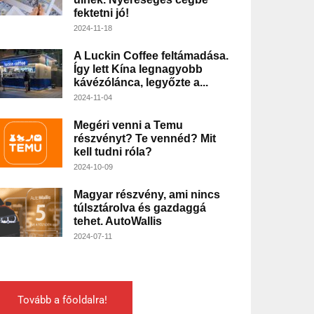
fektetni jó!
2024-11-18
A Luckin Coffee feltámadása.
Így lett Kína legnagyobb
kávézólánca, legyőzte a...
2024-11-04
Megéri venni a Temu
részvényt? Te vennéd? Mit
kell tudni róla?
2024-10-09
Magyar részvény, ami nincs
túlsztárolva és gazdaggá
tehet. AutoWallis
2024-07-11
Tovább a főoldalra!