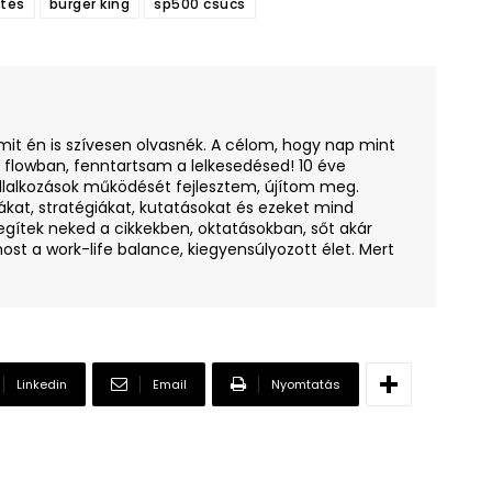
ntés
burger king
sp500 csúcs
amit én is szívesen olvasnék. A célom, hogy nap mint
i flowban, fenntartsam a lelkesedésed! 10 éve
llalkozások működését fejlesztem, újítom meg.
ákat, stratégiákat, kutatásokat és ezeket mind
egítek neked a cikkekben, oktatásokban, sőt akár
ost a work-life balance, kiegyensúlyozott élet. Mert
Linkedin
Email
Nyomtatás