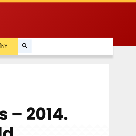
ŐNY
s – 2014.
dd