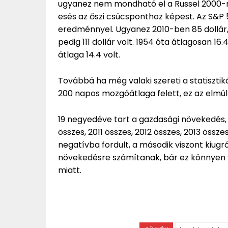
ugyanez nem mondható el a Russel 2000-r
esés az őszi csúcsponthoz képest. Az S&P 50
eredménnyel. Ugyanez 2010-ben 85 dollár, 
pedig 111 dollár volt. 1954 óta átlagosan 16
átlaga 14.4 volt.
Továbbá ha még valaki szereti a statiszti
200 napos mozgóátlaga felett, ez az elmúl
19 negyedéve tart a gazdasági növekedés
összes, 2011 összes, 2012 összes, 2013 össz
negatívba fordult, a második viszont kiugr
növekedésre számítanak, bár ez könnyen vá
miatt.