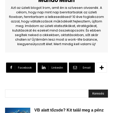
Mándó Milán
Azt az üzleti blogot írom, amit én is szívesen olvasnék. A
célom, hogy nap mint nap benntartsalak az üzleti
flowban, fenntartsam a lelkesedésed! 10 éve foglalkozom
azzal, hogy vállalkozások működését fejlesztem, újítom
meg. Imádom az üzleti statisztikákat, stratégiákat,
kutatásokat és ezeket mind összekapcsolni. És ebben
segítek neked a cikkekben, oktatásokban, sőt akár
chaten is! Új témám lesz most a work-life balance,
kiegyensúlyozott élet. Mert mindig kell valami új!
Facebook
Linkedin
Email
Keresés
VB alatt tőzsde? Kit talál meg a pénz