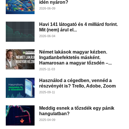
idén nyáron?
2026-06-09
Havi 141 látogató és 4 milliárd forint.
Mit (nem) árul el...
2026-06-04
Német lakások magyar kézben.
Ingatlanbefektetés másként.
Hamarosan a magyar tőzsdén –...
2025-11-03
Használod a cégedben, vennéd a
részvényét is? Trello, Adobe, Zoom
2025-09-11
Meddig esnek a tőzsdék egy pánik
hangulatban?
2025-04-09