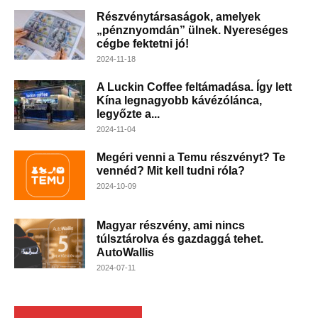
Részvénytársaságok, amelyek
„pénznyomdán” ülnek. Nyereséges
cégbe fektetni jó!
2024-11-18
A Luckin Coffee feltámadása. Így lett
Kína legnagyobb kávézólánca,
legyőzte a...
2024-11-04
Megéri venni a Temu részvényt? Te
vennéd? Mit kell tudni róla?
2024-10-09
Magyar részvény, ami nincs
túlsztárolva és gazdaggá tehet.
AutoWallis
2024-07-11