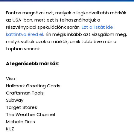
Fontos megnézni azt, melyek a legkedveltebb márkák
az USA-ban, mert ezt is felhasználhatjuk a
részvénypiaci spekulációnk során.
Ezt a listát ide
kattintva éred el.
Én mégis inkább azt vizsgálom meg,
melyik voltak azok a márkák, amik több éve már a
topban vannak.
A legerősebb márkák:
Visa
Hallmark Greeting Cards
Craftsman Tools
Subway
Target Stores
The Weather Channel
Michelin Tires
KILZ